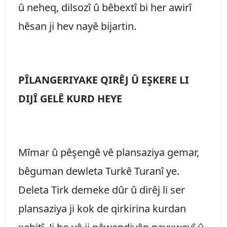
û neheq, dilsozî û bêbextî bi her awirî
hêsan ji hev nayê bijartin.
PÎLANGERIYAKE QIRÊJ Û EŞKERE LI
DIJÎ GELÊ KURD HEYE
Mîmar û pêşengê vê plansaziya gemar,
bêguman dewleta Turkê Turanî ye.
Deleta Tirk demeke dûr û dirêj li ser
plansaziya ji kok de qirkirina kurdan