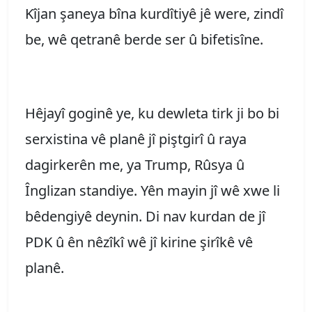
Kîjan şaneya bîna kurdîtiyê jê were, zindî
be, wê qetranê berde ser û bifetisîne.
Hêjayî goginê ye, ku dewleta tirk ji bo bi
serxistina vê planê jî piştgirî û raya
dagirkerên me, ya Trump, Rûsya û
Înglizan standiye. Yên mayin jî wê xwe li
bêdengiyê deynin. Di nav kurdan de jî
PDK û ên nêzîkî wê jî kirine şirîkê vê
planê.