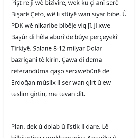
Pişt re jî wê bizîvire, wek ku çi anî serê
Bişarê Çeto, wê li stûyê wan siyar bibe. Û
PDK wê nikaribe bibêje viq jî. Ji xwe
Başûr di hêla aborî de bûye perçeyekî
Tirkiyê. Salane 8-12 milyar Dolar
bazriganî tê kirin. Çawa di dema
referandûma qaşo serxwebûnê de
Erdoğan mûslix li ser wan girt û ew
teslim girtin, me tevan dît.
Plan, dek û dolab û lîstik li dare. Lê
hilbijartina serokkomariya Amerîka û