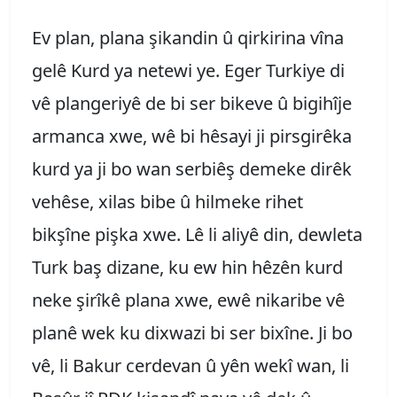
Ev plan, plana şikandin û qirkirina vîna
gelê Kurd ya netewi ye. Eger Turkiye di
vê plangeriyê de bi ser bikeve û bigihîje
armanca xwe, wê bi hêsayi ji pirsgirêka
kurd ya ji bo wan serbiêş demeke dirêk
vehêse, xilas bibe û hilmeke rihet
bikşîne pişka xwe. Lê li aliyê din, dewleta
Turk baş dizane, ku ew hin hêzên kurd
neke şirîkê plana xwe, ewê nikaribe vê
planê wek ku dixwazi bi ser bixîne. Ji bo
vê, li Bakur cerdevan û yên wekî wan, li