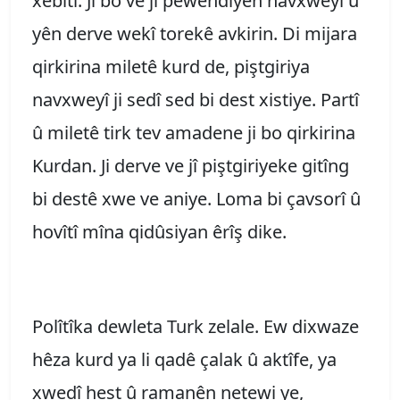
xebitî. Ji bo vê ji pêwendiyên navxweyî û
yên derve wekî torekê avkirin. Di mijara
qirkirina miletê kurd de, piştgiriya
navxweyî ji sedî sed bi dest xistiye. Partî
û miletê tirk tev amadene ji bo qirkirina
Kurdan. Ji derve ve jî piştgiriyeke gitîng
bi destê xwe ve aniye. Loma bi çavsorî û
hovîtî mîna qidûsiyan êrîş dike.
Polîtîka dewleta Turk zelale. Ew dixwaze
hêza kurd ya li qadê çalak û aktîfe, ya
xwedî hest û ramanên netewi ye,