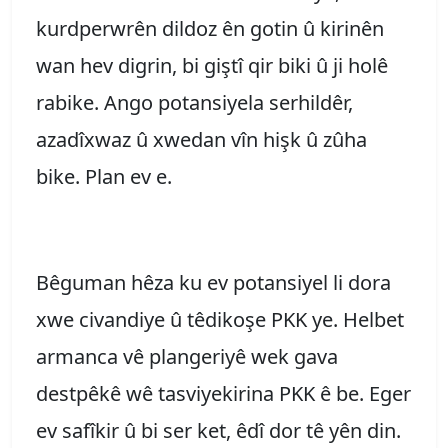
kurdperwrên dildoz ên gotin û kirinên
wan hev digrin, bi giştî qir biki û ji holê
rabike. Ango potansiyela serhildêr,
azadîxwaz û xwedan vîn hişk û zûha
bike. Plan ev e.
Bêguman hêza ku ev potansiyel li dora
xwe civandiye û têdikoşe PKK ye. Helbet
armanca vê plangeriyê wek gava
destpêkê wê tasviyekirina PKK ê be. Eger
ev safîkir û bi ser ket, êdî dor tê yên din.