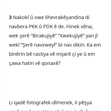
3
Nakokî û xwe lihevrakêşandina di
navbera PKK û PDK ê de. Hinek vêna,
wek şerê “Birakujiyê” “Xwekujiyê” yan jî
wekî ”Şerê navxweyî” bi nav dikin. Ka em
binêrin bê rastiya vê mijarê çi ye û em
çawa hatin vê qonaxê?
Li qadê fotografek-dîmenek, li pêşya