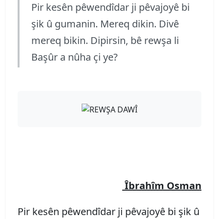
Pir kesên pêwendîdar ji pêvajoyê bi
şik û gumanin. Mereq dikin. Divê
mereq bikin. Dipirsin, bê rewşa li
Başûr a nûha çi ye?
Îbrahîm Osman
Pir kesên pêwendîdar ji pêvajoyê bi şik û