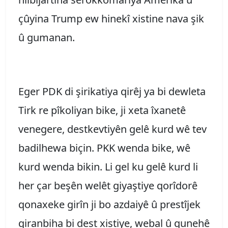
çûyina Trump ew hinekî xistine nava şik
û gumanan.
Eger PDK di şirikatiya qirêj ya bi dewleta
Tirk re pîkoliyan bike, ji xeta îxanetê
venegere, destkevtiyên gelê kurd wê tev
badilhewa biçin. PKK wenda bike, wê
kurd wenda bikin. Li gel ku gelê kurd li
her çar beşên welêt giyaştiye qorîdorê
qonaxeke girîn ji bo azdaiyê û prestîjek
giranbiha bi dest xistiye, webal û gunehê