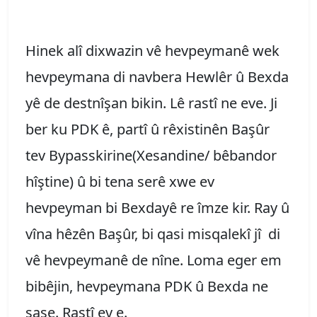
Hinek alî dixwazin vê hevpeymanê wek
hevpeymana di navbera Hewlêr û Bexda
yê de destnîşan bikin. Lê rastî ne eve. Ji
ber ku PDK ê, partî û rêxistinên Başûr
tev Bypasskirine(Xesandine/ bêbandor
hîştine) û bi tena serê xwe ev
hevpeyman bi Bexdayê re îmze kir. Ray û
vîna hêzên Başûr, bi qasi misqalekî jî di
vê hevpeymanê de nîne. Loma eger em
bibêjin, hevpeymana PDK û Bexda ne
şaşe. Rastî ev e.