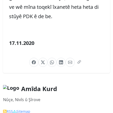
ve wê mîna toqekî îxanetê heta heta di
stûyê PDK ê de be.
17.11.2020
Amîda Kurd
Nûçe, Nivîs û Şîrove
RSS
Sitemap