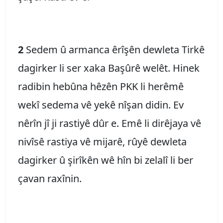
2
Sedem û armanca êrîşên dewleta Tirkê
dagirker li ser xaka Başûrê welêt. Hinek
radibin hebûna hêzên PKK li herêmê
wekî sedema vê yekê nîşan didin. Ev
nêrîn jî ji rastiyê dûr e. Emê li dirêjaya vê
nivîsê rastiya vê mijarê, rûyê dewleta
dagirker û şirîkên wê hîn bi zelalî li ber
çavan raxînin.