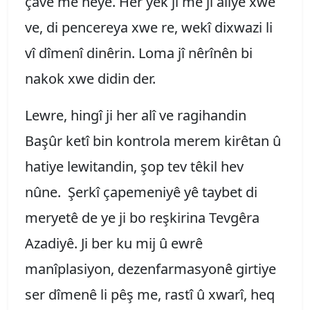
çavê me heye. Her yek ji me ji aliyê xwe
ve, di pencereya xwe re, wekî dixwazi li
vî dîmenî dinêrin. Loma jî nêrînên bi
nakok xwe didin der.
Lewre, hingî ji her alî ve ragihandin
Başûr ketî bin kontrola merem kirêtan û
hatiye lewitandin, şop tev têkil hev
nûne. Şerkî çapemeniyê yê taybet di
meryetê de ye ji bo reşkirina Tevgêra
Azadiyê. Ji ber ku mij û ewrê
manîplasiyon, dezenfarmasyonê girtiye
ser dîmenê li pêş me, rastî û xwarî, heq