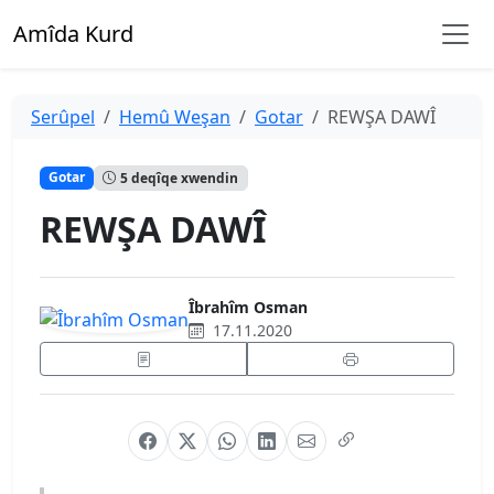
Amîda Kurd
Serûpel
Hemû Weşan
Gotar
REWŞA DAWÎ
Gotar
5 deqîqe xwendin
REWŞA DAWÎ
Îbrahîm Osman
17.11.2020