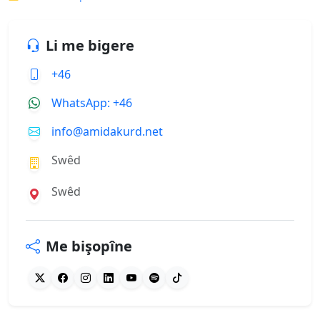
Li me bigere
+46
WhatsApp: +46
info@amidakurd.net
Swêd
Swêd
Me bişopîne