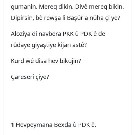
gumanin. Mereq dikin. Divê mereq bikin.
Dipirsin, bê rewşa li Başûr a nûha çi ye?
Aloziya di navbera PKK û PDK ê de
rûdaye giyaştiye kîjan astê?
Kurd wê dîsa hev bikujin?
Çareserî çiye?
1
Hevpeymana Bexda û PDK ê.