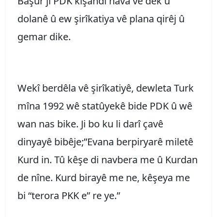
Başûr jî PDK kişandî nava vê dek û
dolanê û ew şirîkatiya vê plana qirêj û
gemar dike.
Wekî berdêla vê şirîkatiyê, dewleta Turk
mîna 1992 wê statûyekê bide PDK û wê
wan nas bike. Ji bo ku li darî çavê
dinyayê bibêje;”Evana berpiryarê miletê
Kurd in. Tû kêşe di navbera me û Kurdan
de nîne. Kurd birayê me ne, kêşeya me
bi “terora PKK e” re ye.”