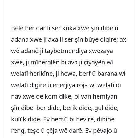
Belê her dar li ser koka xwe şîn dibe û
adana xwe ji axa li ser şîn bûye digire; ax
wê adanê ji taybetmendiya xwezaya
xwe, ji mîneralên bi ava ji çiyayên wî
welatî herikîne, ji hewa, berf û barana wî
welatî digire û enerjiya roja wî welatî di
nav xwe de kom dike, bi van hemiyan
şîn dibe, ber dide, berik dide, gul dide,
kulîlk dide. Ev hemû bi hev re, dibine
reng, teşe û çêja wê darê. Ev pêvajo û