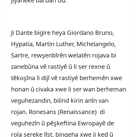
jîyaneke barbarî bû.
Ji Dante bigire heya Giordano Bruno,
Hypatia, Martin Luther, Michelangelo,
Sartre, rewşenbîrên welatên rojava bi
zanebûna vê rastiyê û li ser rexne û
têkoşîna li dijî vê rastiyê berhemên xwe
honan û civaka xwe li ser wan berheman
veguhezandin, bilind kirin anîn van
rojan. Ronesans (Renaissance) di
veguhezîn û pêşkeftina Ewropayê de
rola sereke lîst, bingeha xwe ji ked û