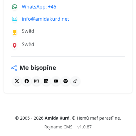
WhatsApp: +46
info@amidakurd.net
Swêd
Swêd
Me bişopîne
© 2005 - 2026
Amîda Kurd
. © Hemû maf parastî ne.
Rojname CMS
v1.0.87