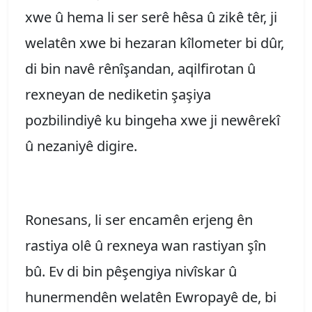
xwe û hema li ser serê hêsa û zikê têr, ji
welatên xwe bi hezaran kîlometer bi dûr,
di bin navê rênîşandan, aqilfirotan û
rexneyan de nediketin şaşiya
pozbilindiyê ku bingeha xwe ji newêrekî
û nezaniyê digire.
Ronesans, li ser encamên erjeng ên
rastiya olê û rexneya wan rastiyan şîn
bû. Ev di bin pêşengiya nivîskar û
hunermendên welatên Ewropayê de, bi