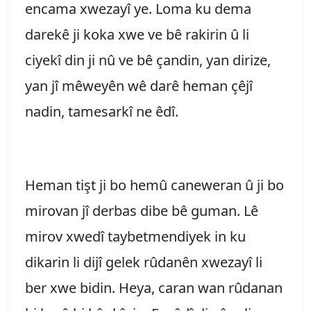
encama xwezayî ye. Loma ku dema
darekê ji koka xwe ve bê rakirin û li
ciyekî din ji nû ve bê çandin, yan dirize,
yan jî mêweyên wê darê heman çêjî
nadin, tamesarkî ne êdî.
Heman tişt ji bo hemû caneweran û ji bo
mirovan jî derbas dibe bê guman. Lê
mirov xwedî taybetmendiyek in ku
dikarin li dijî gelek rûdanên xwezayî li
ber xwe bidin. Heya, caran wan rûdanan