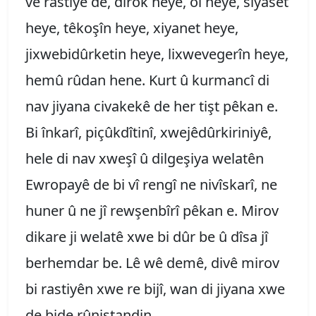
vê rastiyê de, dîrok heye, ol heye, siyaset
heye, têkoşîn heye, xiyanet heye,
jixwebidûrketin heye, lixwevegerîn heye,
hemû rûdan hene. Kurt û kurmancî di
nav jiyana civakekê de her tişt pêkan e.
Bi înkarî, piçûkdîtinî, xwejêdûrkiriniyê,
hele di nav xweşî û dilgeşiya welatên
Ewropayê de bi vî rengî ne nivîskarî, ne
huner û ne jî rewşenbîrî pêkan e. Mirov
dikare ji welatê xwe bi dûr be û dîsa jî
berhemdar be. Lê wê demê, divê mirov
bi rastiyên xwe re bijî, wan di jiyana xwe
de bide rûniştandin.