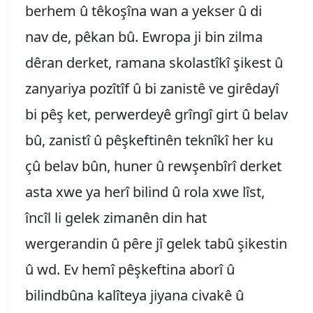
berhem û têkoşîna wan a yekser û di
nav de, pêkan bû. Ewropa ji bin zilma
dêran derket, ramana skolastîkî şikest û
zanyariya pozîtîf û bi zanistê ve girêdayî
bi pêş ket, perwerdeyê grîngî girt û belav
bû, zanistî û pêşkeftinên teknîkî her ku
çû belav bûn, huner û rewşenbîrî derket
asta xwe ya herî bilind û rola xwe lîst,
încîl li gelek zimanên din hat
wergerandin û pêre jî gelek tabû şikestin
û wd. Ev hemî pêşkeftina aborî û
bilindbûna kalîteya jiyana civakê û