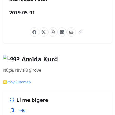
2019-05-01
Amîda Kurd
Nûçe, Nivîs û Şîrove
RSS
Sitemap
Li me bigere
+46