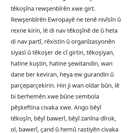
têkoşîna rewşenbîrên xwe girt.
Rewşenbîrên Ewropayê ne tenê nivîsîn û
rexne kirin, lê di nav têkoşînê de û heta
di nav partî, rêxistin û organîzasyonên
siyasî û têkoşer de cî girtin, têkoşiyan,
hatine kuştin, hatine şewitandin, wan
dane ber keviran, heya ew gurandin û
parçeparçekirin. Hin ji wan oldar bûn, lê
bi berhemên xwe bûne sembola
pêşkeftina civaka xwe. Ango bêyî
têkoşîn, bêyî bawerî, bêyî zanîna dîrok,
ol, bawerî, çand û hemû rastiyên civaka