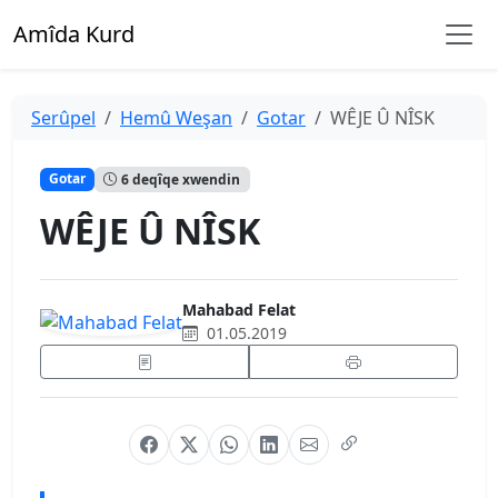
Amîda Kurd
Serûpel
Hemû Weşan
Gotar
WÊJE Û NÎSK
Gotar
6 deqîqe xwendin
WÊJE Û NÎSK
Mahabad Felat
01.05.2019