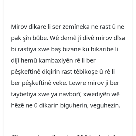
Mirov dikare li ser zemîneka ne rast û ne
pak şîn bûbe. Wê demê jî divê mirov dîsa
bi rastiya xwe baş bizane ku bikaribe li
dijî hemû kambaxiyên rê li ber
pêşkeftinê digirin rast têbikoşe û rê li
ber pêşkeftinê veke. Lewre mirov ji ber
taybetiya xwe ya navborî, xwediyên wê
hêzê ne û dikarin biguherin, veguhezin.