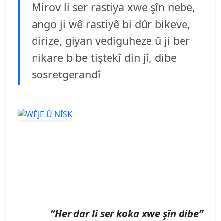
Mirov li ser rastiya xwe şîn nebe,
ango ji wê rastiyê bi dûr bikeve,
dirize, giyan vediguheze û ji ber
nikare bibe tiştekî din jî, dibe
sosretgerandî
”Her dar li ser koka xwe şîn dibe”