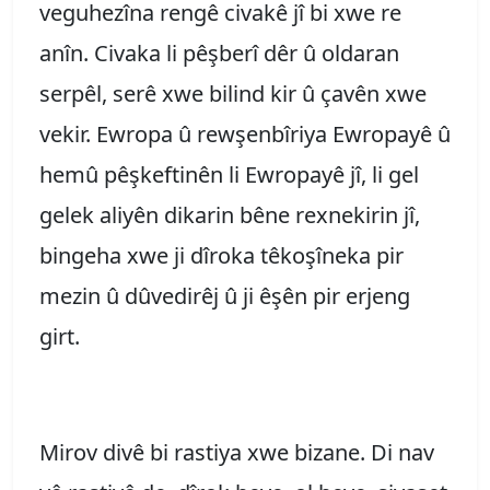
veguhezîna rengê civakê jî bi xwe re
anîn. Civaka li pêşberî dêr û oldaran
serpêl, serê xwe bilind kir û çavên xwe
vekir. Ewropa û rewşenbîriya Ewropayê û
hemû pêşkeftinên li Ewropayê jî, li gel
gelek aliyên dikarin bêne rexnekirin jî,
bingeha xwe ji dîroka têkoşîneka pir
mezin û dûvedirêj û ji êşên pir erjeng
girt.
Mirov divê bi rastiya xwe bizane. Di nav