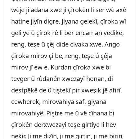
wêje jî adana xwe ji çîrokên li ser wê axê
hatine jiyîn digre. Jiyana gelekî, çîroka wî
gelî ye û çîrok rê li ber encaman vedike,
reng, teşe û çêj dide civaka xwe. Ango
çîroka mirov çi be, reng, teşe û çêja
mirov jî ew e. Kurdan çîroka xwe bi
tevger û rûdanên xwezayî honan, di
destpêkê de û tiştekî pir xweşik jê afirî,
cewherek, mirovahiya saf, giyana
mirovahiyê. Piştre me û vê cîhana bi
çîrokên derxwezayî teşe girtiye li hev
nekir. Ji me dizîn, ji me girtin, ji me birin,