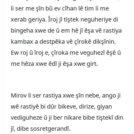
li ser me şîn bû ev cîhan lê tim li me
xerab geriya. Îroj jî tiştek neguheriye di
bingeha xwe de û em hê jî êşa vê rastiya
kambax a destpêka vê çîrokê dikşînin.
Ew roj û îroj e, çîroka me veguhezî êşê û
me hêza xwe êdî ji êşa xwe girt.
Mirov li ser rastiya xwe şîn nebe, ango ji
wê rastiyê bi dûr bikeve, dirize, giyan
vediguheze û ji ber nikare bibe tiştekî din
jî, dibe sosretgerandî.