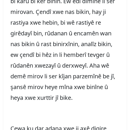
bi karû bi kêr bînin. Ew êdî dimîne li ser
mirovan. Çendî xwe nas bikin, hay ji
rastiya xwe hebin, bi wê rastiyê re
girêdayî bin, rûdanan û encamên wan
nas bikin û rast binirxînin, analîz bikin,
ew çendî bi hêz in li hemberî tevger û
rûdanên xwezayî û derxweyî. Aha wê
demê mirov li ser kîjan parzemînê be jî,
şansê mirov heye mîna xwe binîne û
heya xwe xurttir jî bike.
Çewa ku dar adana xwe ji axê digire,