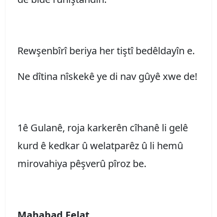
Rewşenbîrî beriya her tiştî bedêldayîn e.
Ne dîtina nîskekê ye di nav gûyê xwe de!
1ê Gulanê, roja karkerên cîhanê li gelê
kurd ê kedkar û welatparêz û li hemû
mirovahiya pêşverû pîroz be.
Mahabad Felat