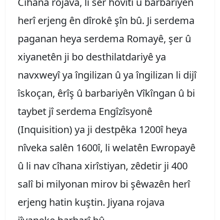
Cîhana rojava, li ser hovîtî û barbariyên
herî erjeng ên dîrokê şîn bû. Ji serdema
paganan heya serdema Romayê, şer û
xiyanetên ji bo desthilatdariyê ya
navxweyî ya îngilizan û ya îngilizan li dijî
îskoçan, êrîş û barbariyên Vîkîngan û bi
taybet jî serdema Engîzîsyonê
(Inquisition) ya ji destpêka 1200î heya
nîveka salên 1600î, li welatên Ewropayê
û li nav cîhana xirîstiyan, zêdetir ji 400
salî bi milyonan mirov bi şêwazên herî
erjeng hatin kuştin. Jiyana rojava