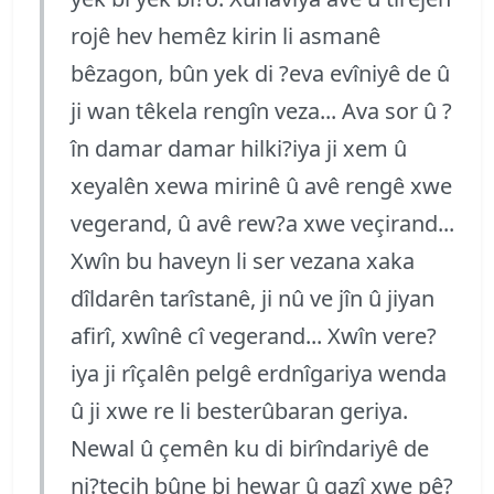
rojê hev hemêz kirin li asmanê
bêzagon, bûn yek di ?eva evîniyê de û
ji wan têkela rengîn veza... Ava sor û ?
în damar damar hilki?iya ji xem û
xeyalên xewa mirinê û avê rengê xwe
vegerand, û avê rew?a xwe veçirand...
Xwîn bu haveyn li ser vezana xaka
dîldarên tarîstanê, ji nû ve jîn û jiyan
afirî, xwînê cî vegerand... Xwîn vere?
iya ji rîçalên pelgê erdnîgariya wenda
û ji xwe re li besterûbaran geriya.
Newal û çemên ku di birîndariyê de
ni?tecih bûne bi hewar û gazî xwe pê?