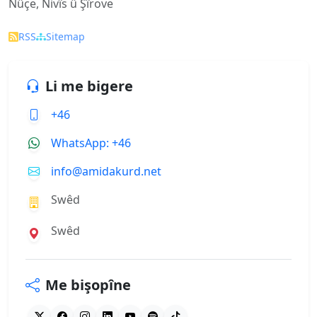
Nûçe, Nivîs û Şîrove
RSS
Sitemap
Li me bigere
+46
WhatsApp: +46
info@amidakurd.net
Swêd
Swêd
Me bişopîne