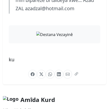
min bipareze bi taldeya xwe... Azad
ZAL
azadzal@hotmail.com
ku
Amîda Kurd