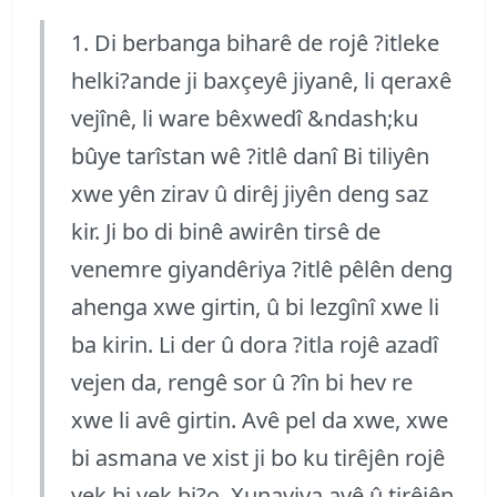
1. Di berbanga biharê de rojê ?itleke
helki?ande ji baxçeyê jiyanê, li qeraxê
vejînê, li ware bêxwedî &ndash;ku
bûye tarîstan wê ?itlê danî Bi tiliyên
xwe yên zirav û dirêj jiyên deng saz
kir. Ji bo di binê awirên tirsê de
venemre giyandêriya ?itlê pêlên deng
ahenga xwe girtin, û bi lezgînî xwe li
ba kirin. Li der û dora ?itla rojê azadî
vejen da, rengê sor û ?în bi hev re
xwe li avê girtin. Avê pel da xwe, xwe
bi asmana ve xist ji bo ku tirêjên rojê
yek bi yek bi?o. Xunaviya avê û tirêjên