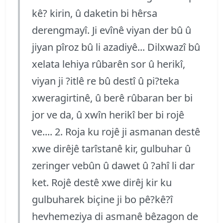
kê? kirin, û daketin bi hêrsa
derengmayî. Ji evînê viyan der bû û
jiyan pîroz bû li azadiyê... Dilxwazî bû
xelata lehiya rûbarên sor û herikî,
viyan ji ?itlê re bû destî û pi?teka
xweragirtinê, û berê rûbaran ber bi
jor ve da, û xwîn herikî ber bi rojê
ve.... 2. Roja ku rojê ji asmanan destê
xwe dirêjê tarîstanê kir, gulbuhar û
zeringer vebûn û dawet û ?ahî li dar
ket. Rojê destê xwe dirêj kir ku
gulbuharek biçine ji bo pê?kê?î
hevhemeziya di asmanê bêzagon de