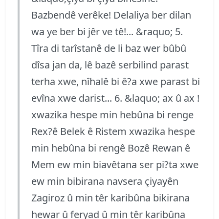
Bazbendê verêke! Delaliya ber dilan
wa ye ber bi jêr ve tê!... &raquo; 5.
Tîra di tarîstanê de li baz wer bûbû
dîsa jan da, lê bazê serbilind parast
terha xwe, nîhalê bi ê?a xwe parast bi
evîna xwe darist... 6. &laquo; ax û ax !
xwazika hespe min hebûna bi renge
Rex?ê Belek ê Ristem xwazika hespe
min hebûna bi rengê Bozê Rewan ê
Mem ew min biavêtana ser pi?ta xwe
ew min bibirana navsera çiyayên
Zagiroz û min têr karibûna bikirana
hewar û feryad û min têr karibûna