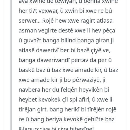
ava xwînê de tewiyan, û bêhna xwîne
her ti?t vexwar, û xwîn bi xwe re bû
serwer... Rojê hew xwe ragirt atlasa
asman vegirte destê xwe li hev pêça
û guva?t banga bilind banga giran ji
atlasê dawerivî ber bi bazê çiyê ve,
banga dawerivandî pertav da per û
baskê baz û baz xwe amade kir, û baz
xwe amade kir ji bo pê?waziyê, ji
navbera her du felqên heyvikên bi
heybet kevokek çîl spî afirî, û xwe li
tîrêjan girt. bang herikî bi tîrêjên rojê
re û bang beriya kevokê gehi?te baz
&laquo;çiya bi çiya bihesîne!