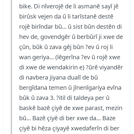
bike. Di nîverojê de li asmanê sayî jê
birûsk vejen da û li tarîstanê destê
rojê birîndar bû... û sist bûn destên di
hev de, govendgêr û berbûrî ji xwe de
çûn, bûk û zava gêj bûn ?ev û roj li
wan geriya... (lêgerîna ?ev û rojê xwe
di xwe de wendakirin e) ?ûrê viyandêr
di navbera jiyana dualî de bû
bergîdana temen û jînenîgariya evîna
bûk û zava 3. ?itil di taldeya per û
baskê bazê çiyê de xwe parast, mezin
bû... Bazê çiyê di ber xwe da... Baze
çiyê bi hêza çiyayê xwedaferîn di ber