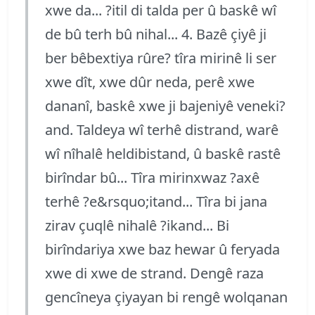
xwe da... ?itil di talda per û baskê wî
de bû terh bû nihal... 4. Bazê çiyê ji
ber bêbextiya rûre? tîra mirinê li ser
xwe dît, xwe dûr neda, perê xwe
dananî, baskê xwe ji bajeniyê veneki?
and. Taldeya wî terhê distrand, warê
wî nîhalê heldibistand, û baskê rastê
birîndar bû... Tîra mirinxwaz ?axê
terhê ?e&rsquo;itand... Tîra bi jana
zirav çuqlê nihalê ?ikand... Bi
birîndariya xwe baz hewar û feryada
xwe di xwe de strand. Dengê raza
gencîneya çiyayan bi rengê wolqanan