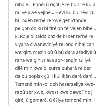
nîhalê... Rahêl û rîçal jê re bûn rê ku ji
nû ve xwe vejîne... Hevî ku bû hêvî çû
bi ?axên terhê re xwe gehî?tande
pelgan da ku bi tîrêjan têrvejen bibe...
8. Rojê di talda baz de bi ser terhê re
viyana ciwanevîniyê re?and nihal can
wergirt, mezin bû û bû dara azadiyê û
raha wê gihi?t ava sor-rengîn Giliyê
dilê min xwe bi surra buharê re ber
da bu bopisk çû li kulilkên darê danî...
Temenê min -bi deh hezarsaliya xwe-
rabû ser xwe, xwest xwe dawe?îne ji
qirêj û gemarê, û ê?iya temenê min li