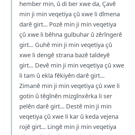
hember min, û di ber xwe da, Çavê
min ji min veqetiya çû xwe li dîmena
darê girt... Pozê min ji min veqetiya
çû xwe li bêhna gulbuhar û zêrîngerê
girt... Guhê min ji min veqetiya çû
xwe li dengê strana bazê taldeyê
girt... Devê min ji min veqetiya çû xwe
li tam û ekla fêkiyên darê girt...
Zimanê min ji min veqetiya çû xwe li
gotin û têgînên mizgînxêrka li ser
pelên darê girt... Destê min ji min
veqetiya çû xwe li kar û keda vejena
rojê girt... Lingê min ji min veqetiya