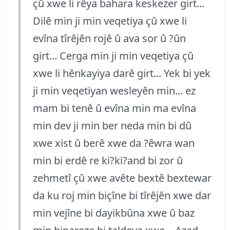
çû xwe li rêya bahara keskezer girt...
Dilê min ji min veqetiya çû xwe li
evîna tîrêjên rojê û ava sor û ?ûn
girt... Cerga min ji min veqetiya çû
xwe li hênkayiya darê girt... Yek bi yek
ji min veqetiyan wesleyên min... ez
mam bi tenê û evîna min ma evîna
min dev ji min ber neda min bi dû
xwe xist û berê xwe da ?êwra wan
min bi erdê re ki?ki?and bi zor û
zehmetî çû xwe avête bextê bextewar
da ku roj min biçîne bi tîrêjên xwe dar
min vejîne bi dayikbûna xwe û baz