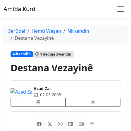
Amîda Kurd
Serûpel
Hemû Weşan
Nirxandin
Destana Vezayinê
Nirxandin
1 deqîqe xwendin
Destana Vezayinê
Azad Zal
02.03.2008