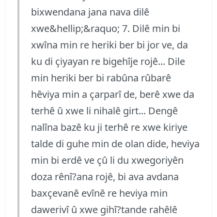
bixwendana jana nava dilê
xwe&hellip;&raquo; 7. Dilê min bi
xwîna min re heriki ber bi jor ve, da
ku di çiyayan re bigehîje rojê... Dile
min heriki ber bi rabûna rûbarê
hêviya min a çarparî de, berê xwe da
terhê û xwe li nihalê girt... Dengê
nalîna bazê ku ji terhê re xwe kiriye
talde di guhe min de olan dide, heviya
min bi erdê ve çû li du xwegoriyên
doza rênî?ana rojê, bi ava avdana
baxçevanê evînê re heviya min
dawerivî û xwe gihî?tande rahêlê