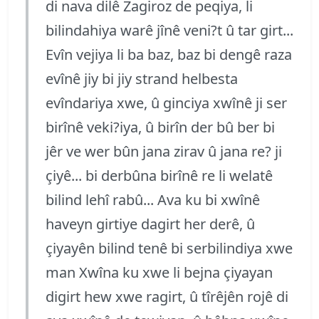
di nava dilê Zagiroz de peqiya, li
bilindahiya warê jînê veni?t û tar girt...
Evîn vejiya li ba baz, baz bi dengê raza
evînê jiy bi jiy strand helbesta
evîndariya xwe, û ginciya xwînê ji ser
birînê veki?iya, û birîn der bû ber bi
jêr ve wer bûn jana zirav û jana re? ji
çiyê... bi derbûna birînê re li welatê
bilind lehî rabû... Ava ku bi xwînê
haveyn girtiye dagirt her derê, û
çiyayên bilind tenê bi serbilindiya xwe
man Xwîna ku xwe li bejna çiyayan
digirt hew xwe ragirt, û tîrêjên rojê di