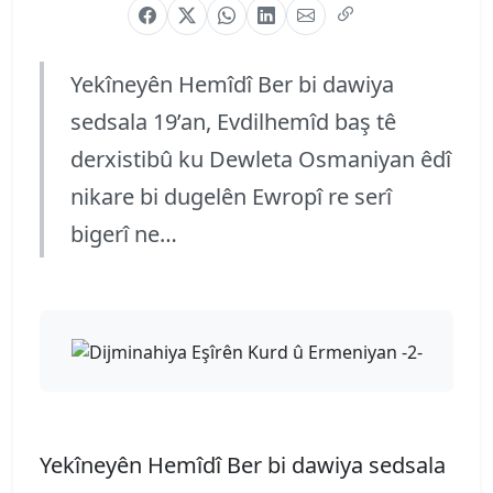
Yekîneyên Hemîdî Ber bi dawiya
sedsala 19’an, Evdilhemîd baş tê
derxistibû ku Dewleta Osmaniyan êdî
nikare bi dugelên Ewropî re serî
bigerî ne…
Yekîneyên Hemîdî Ber bi dawiya sedsala