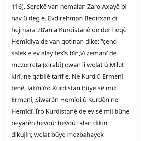
116). Serekê van hemalan Zaro Axayê bi
nav û deg e. Evdirehman Bedirxan di
hejmara 28’an a Kurdistanê de der heqê
Hemîdiya de van gotinan dike: “çend
salek e ev alay tesîs bîn,vî zemanî de
mezerreta (xirabî) ewan li welat û Milet
kirî, ne qabilê tarîf e. Ne Kurd û Ermenî
tenê, lakîn îro Kurdistan bûye sê mil:
Ermenî, Siwarên Hemîdî û Kurdên ne
Hemîdî. Îro Kurdistanê de ev sê mil bûne
neyarên hevdû; hevdû talan dikin,
dikujin; welat bûye mezbahayek