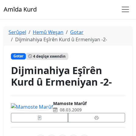
Amîda Kurd
Serûpel
Hemû Weşan
Gotar
Dijminahiya Eşîrên Kurd û Ermeniyan -2-
Gotar
4 deqîqe xwendin
Dijminahiya Eşîrên
Kurd û Ermeniyan -2-
Mamoste Marûf
08.03.2009