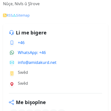
Nûçe, Nivîs û Şîrove
RSS
Sitemap
Li me bigere
+46
WhatsApp: +46
info@amidakurd.net
Swêd
Swêd
Me bişopîne