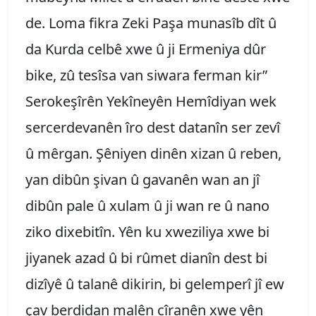
de. Loma fikra Zeki Paşa munasîb dît û
da Kurda celbê xwe û ji Ermeniya dûr
bike, zû tesîsa van siwara ferman kir”
Serokeşîrên Yekîneyên Hemîdiyan wek
sercerdevanên îro dest datanîn ser zevî
û mêrgan. Şêniyen dinên xizan û reben,
yan dibûn şivan û gavanên wan an jî
dibûn pale û xulam û ji wan re û nano
ziko dixebitîn. Yên ku xweziliya xwe bi
jiyanek azad û bi rûmet dianîn dest bi
dizîyê û talanê dikirin, bi gelemperî jî ew
çav berdidan malên cîranên xwe yên