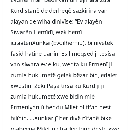
Kurdistanê de derheqê sazkirina van
alayan de wiha dinivîse: “Ev alayên
Siwarên Hemîdî, wek hemî
icraatênXunkar(Evdilhemid), bi niyetek
fasid hatine danîn. Esil meqsed ji tesîsa
van siwara ev e ku, weqta ku Ermenî ji
zumla hukumetê gelek bêzar bin, edalet
xwestin, Zekî Paşa tirsa ku Kurd jî ji
zumla hukumetê xwe bidin mlê
Ermeniyan û her du Milet bi tifaq dest
hilînin. …Xunkar jî her divê nîfaqê bike
mabeyna Milet û efradên binê destê xwe