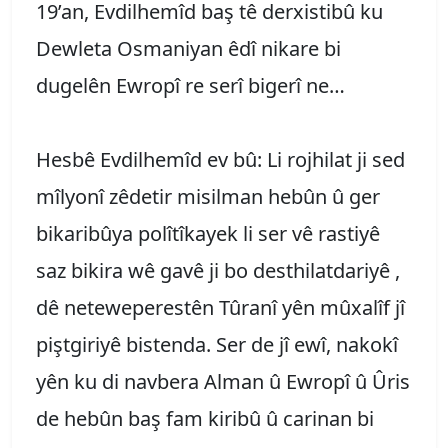
19’an, Evdilhemîd baş tê derxistibû ku
Dewleta Osmaniyan êdî nikare bi
dugelên Ewropî re serî bigerî ne…
Hesbê Evdilhemîd ev bû: Li rojhilat ji sed
mîlyonî zêdetir misilman hebûn û ger
bikaribûya polîtîkayek li ser vê rastiyê
saz bikira wê gavê ji bo desthilatdariyê ,
dê neteweperestên Tûranî yên mûxalîf jî
piştgiriyê bistenda. Ser de jî ewî, nakokî
yên ku di navbera Alman û Ewropî û Ûris
de hebûn baş fam kiribû û carinan bi