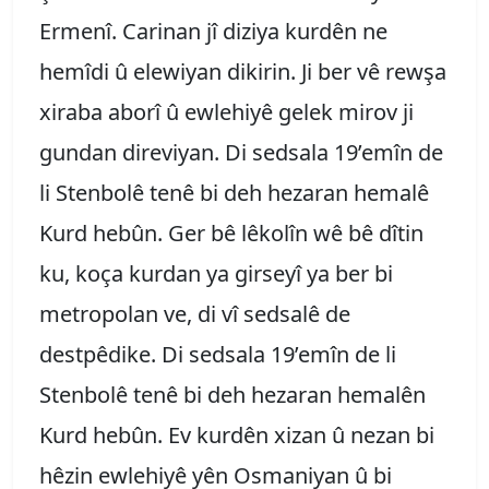
Ermenî. Carinan jî diziya kurdên ne
hemîdi û elewiyan dikirin. Ji ber vê rewşa
xiraba aborî û ewlehiyê gelek mirov ji
gundan direviyan. Di sedsala 19’emîn de
li Stenbolê tenê bi deh hezaran hemalê
Kurd hebûn. Ger bê lêkolîn wê bê dîtin
ku, koça kurdan ya girseyî ya ber bi
metropolan ve, di vî sedsalê de
destpêdike. Di sedsala 19’emîn de li
Stenbolê tenê bi deh hezaran hemalên
Kurd hebûn. Ev kurdên xizan û nezan bi
hêzin ewlehiyê yên Osmaniyan û bi