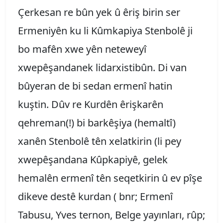
Çerkesan re bûn yek û êriş birin ser
Ermeniyên ku li Kûmkapiya Stenbolê ji
bo mafên xwe yên neteweyî
xwepêşandanek lidarxistibûn. Di van
bûyeran de bi sedan ermenî hatin
kuştin. Dûv re Kurdên êrişkarên
qehreman(!) bi barkêşiya (hemaltî)
xanên Stenbolê tên xelatkirin (li pey
xwepêşandana Kûpkapiyê, gelek
hemalên ermenî tên seqetkirin û ev pîşe
dikeve destê kurdan ( bnr; Ermenî
Tabusu, Yves ternon, Belge yayınları, rûp;