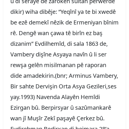
û di serayê de zarokên sultan perwerde
dikir) wiha dibêje: “Yeqînî ya te bi xwedê
be ezê demekî nêzik de Ermeniyan bînim
rê. Dengê wan çawa tê birîn ez baş
dizanim” Evdilhemîd, di sala 1863 de,
Vambery dişîne Asyaya navîn û li ser
rewşa gelên misilmanan pê raporan
dide amadekirin.(bnr; Arminus Vambery,
Bir sahte Dervişin Orta Asya Gezileri,ses
yay.1993) Navenda Alayên Hemîdi
Ezirgan bû. Berpirsyar û sazûmankarê
wan jî Muşîr Zekî paşayê Çerkez bû.
Evdirehman Bedirxan di hejmara 28’a