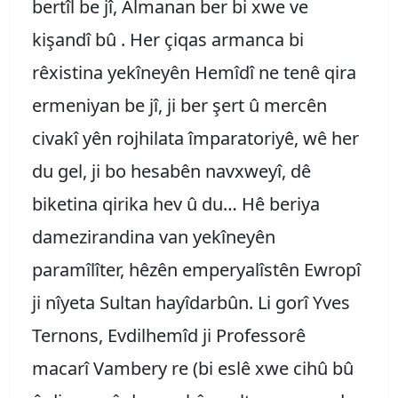
bertîl be jî, Almanan ber bi xwe ve
kişandî bû . Her çiqas armanca bi
rêxistina yekîneyên Hemîdî ne tenê qira
ermeniyan be jî, ji ber şert û mercên
civakî yên rojhilata împaratoriyê, wê her
du gel, ji bo hesabên navxweyî, dê
biketina qirika hev û du… Hê beriya
damezirandina van yekîneyên
paramîlîter, hêzên emperyalîstên Ewropî
ji nîyeta Sultan hayîdarbûn. Li gorî Yves
Ternons, Evdilhemîd ji Professorê
macarî Vambery re (bi eslê xwe cihû bû