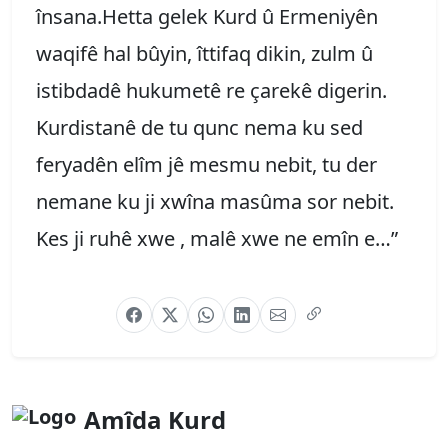
însana.Hetta gelek Kurd û Ermeniyên
waqifê hal bûyin, îttifaq dikin, zulm û
istibdadê hukumetê re çarekê digerin.
Kurdistanê de tu qunc nema ku sed
feryadên elîm jê mesmu nebit, tu der
nemane ku ji xwîna masûma sor nebit.
Kes ji ruhê xwe , malê xwe ne emîn e…”
Amîda Kurd