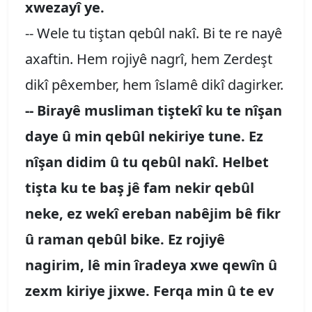
xwezayî ye.
-- Wele tu tiştan qebûl nakî. Bi te re nayê
axaftin. Hem rojiyê nagrî, hem Zerdeşt
dikî pêxember, hem îslamê dikî dagirker.
-- Birayê musliman tiştekî ku te nîşan
daye û min qebûl nekiriye tune. Ez
nîşan didim û tu qebûl nakî. Helbet
tişta ku te baş jê fam nekir qebûl
neke, ez wekî ereban nabêjim bê fikr
û raman qebûl bike. Ez rojiyê
nagirim, lê min îradeya xwe qewîn û
zexm kiriye jixwe. Ferqa min û te ev