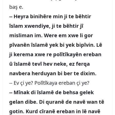
baş e.
-- Heyra binihêre min ji te bêhtir
îslam xwendiye, ji te bêhtir jî
misliman im. Were em xwe li gor
pîvanên îslamê yek bi yek bipîvin. Lê
ji kerema xwe re polîtîkayên ereban
û îslamê tevî hev neke, ez ferqa
navbera herduyan bi ber te dixim.
-- Ev çi ye? Polîtîkaya ereban çi ye?
-- Mînak di îslamê de behsa gelek
gelan dibe. Di quranê de navê wan tê
gotin. Kurd cîranê ereban in lê navê