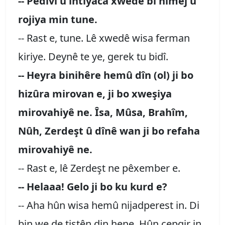
-- Pêdivî û ihtiyaca xwedê bi nimêj û
rojiya min tune.
-- Rast e, tune. Lê xwedê wisa ferman
kiriye. Deynê te ye, gerek tu bidî.
-- Heyra binihêre hemû dîn (ol) ji bo
hizûra mirovan e, ji bo xweşiya
mirovahiyê ne. Îsa, Mûsa, Brahîm,
Nûh, Zerdeşt û dînê wan ji bo refaha
mirovahiyê ne.
-- Rast e, lê Zerdeşt ne pêxember e.
-- Helaaa! Gelo ji bo ku kurd e?
-- Aha hûn wisa hemû nijadperest in. Di
bin we de tiştên din hene. Hûn çepgir in.