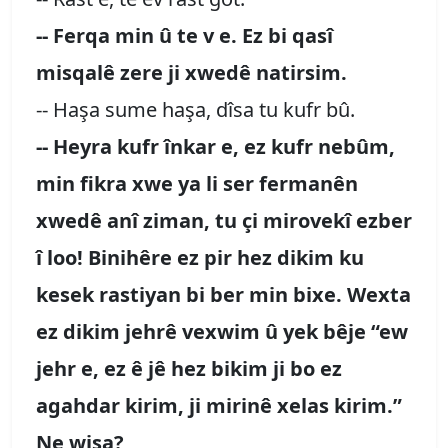
-- Ferqa min û te v e. Ez bi qasî
misqalê zere ji xwedê natirsim.
-- Haşa sume haşa, dîsa tu kufr bû.
-- Heyra kufr înkar e, ez kufr nebûm,
min fikra xwe ya li ser fermanên
xwedê anî ziman, tu çi mirovekî ezber
î loo! Binihêre ez pir hez dikim ku
kesek rastiyan bi ber min bixe. Wexta
ez dikim jehrê vexwim û yek bêje “ew
jehr e, ez ê jê hez bikim ji bo ez
agahdar kirim, ji mirinê xelas kirim.”
Ne wisa?