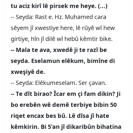
tu aciz kirî lê pirsek me heye. (...)
-- Seyda: Rast e. Hz. Muhamed cara
sêyem jî xwestiye here, lê rûyê wî hew
girtiye, hîn jî dilê wî hebû kêmtir bike.
-- Mala te ava, xwedê ji te razî be
seyda. Eselamun elêkum, bimîne di
xweşiyê de.
-- Seyda: Elêkumeselam. Ser çavan.
-- Te dît birao? Îcar em çi fam dikin? Ji
bo erebên wê demê terbiye bibin 50
riqet encax bes bû. Lê dîsa jî hate
kêmkirin. Bi 5'an jî dikaribûn bihatina