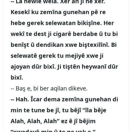
-- La hewle wela. Xêr an jî ne xêr.
Kesekî ku zemîna gunehan pê re
hebe gerek selewatan bikişîne. Her
wekî te dest ji cigarê berdabe û tu bi
benîşt û dendikan xwe biştexilînî. Bi
selewatê gerek tu mejiyê xwe ji
ajoyan dûr bixî. Ji tiştên heywanî dûr
bixî.
-- Baş e, bi ber aqilan dikeve.
-- Hah. Îcar dema zemîna gunehan di
min te tune be jî, tu bêjî “îla bêje
Alah, Alah, Alah” ez ê jî bêjim
“xwedayê min û te ne yek e.”