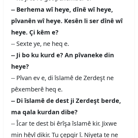
-- Berhema wî heye, dînê wî heye,
pîvanên wî heye. Kesên li ser dînê wî
heye. Çi kêm e?
-- Sexte ye, ne heq e.
-- Ji bo ku kurd e? An pîvaneke din
heye?
-- Pîvan ev e, di îslamê de Zerdeşt ne
pêxemberê heq e.
-- Di îslamê de dest ji Zerdeşt berde,
ma qala kurdan dibe?
-- Îcar te dest bi êrîşa îslamê kir. Jixwe
min hêvî dikir. Tu çepgir î. Niyeta te ne