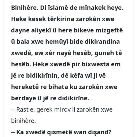
Binihêre. Di îslamê de mînakek heye.
Heke kesek têrkirina zarokên xwe
dayne aliyekî û here bikeve mizgeftê
û bala xwe hemûyî bide dikirandina
xwedê, ew xêr nayê hesêb, guneh tê
hesêb. Heke xwedê pir bixwesta em
jê re bidikirînin, dê kêfa wî ji vê
hereketê re bihata ku zarokên xwe
berdaye û jê re didikirîne.
-- Rast e, gerek mirov li zarokên xwe
binihêre.
-- Ka xwedê qismetê wan dişand?