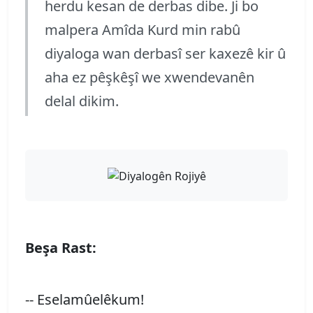
herdu kesan de derbas dibe. Ji bo
malpera Amîda Kurd min rabû
diyaloga wan derbasî ser kaxezê kir û
aha ez pêşkêşî we xwendevanên
delal dikim.
Beşa Rast:
-- Eselamûelêkum!