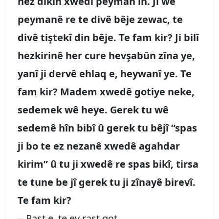
hez dikin xwedî peyman in. Ji wê
peymanê re te divê bêje zewac, te
divê tiştekî din bêje. Te fam kir? Ji bilî
hezkirinê her cure hevşabûn zîna ye,
yanî ji dervê ehlaq e, heywanî ye. Te
fam kir? Madem xwedê gotiye neke,
sedemek wê heye. Gerek tu wê
sedemê hîn bibî û gerek tu bêjî “spas
ji bo te ez nezanê xwedê agahdar
kirim” û tu ji xwedê re spas bikî, tirsa
te tune be jî gerek tu ji zînayê birevî.
Te fam kir?
-- Rast e, te ev rast got.