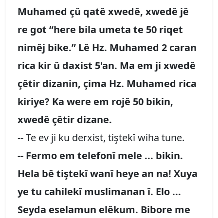
Muhamed çû qatê xwedê, xwedê jê
re got “here bila umeta te 50 riqet
nimêj bike.” Lê Hz. Muhamed 2 caran
rica kir û daxist 5'an. Ma em ji xwedê
çêtir dizanin, çima Hz. Muhamed rica
kiriye? Ka were em rojê 50 bikin,
xwedê çêtir dizane.
-- Te ev ji ku derxist, tiştekî wiha tune.
-- Fermo em telefonî mele ... bikin.
Hela bê tiştekî wanî heye an na! Xuya
ye tu cahilekî muslimanan î. Elo ...
Seyda eselamun elêkum. Bibore me