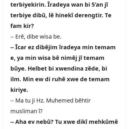
terbiyekirin. Îradeya wan bi 5'an jî
terbiye dibû, lê hinekî derengtir. Te
fam kir?
-- Erê, dibe wisa be.
-- Îcar ez dibêjim îradeya min temam
e, ya min wisa bê nimêj jî temam
bûye. Helbet bi xwendina zêde, bi
ilm. Min ew di ruhê xwe de temam
kiriye.
-- Ma tu ji Hz. Muhemed bêhtir
musliman î?
-- Aha ev nebû? Tu xwe dikî mehkûmê