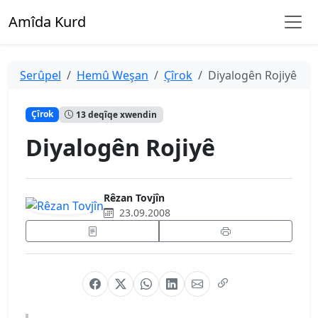
Amîda Kurd
Serûpel
Hemû Weşan
Çîrok
Diyalogên Rojiyê
Çîrok
13 deqîqe xwendin
Diyalogên Rojiyê
Rêzan Tovjîn
23.09.2008