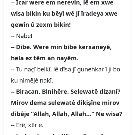
-- Îcar were em nerevin, lê em xwe
wisa bikin ku bêyî wê jî îradeya xwe
qewîn û zexm bikin!
-- Nabe!
-- Dibe. Were min bibe kerxaneyê,
hela ez têm an nayêm.
-- Tu naçî belkî, lê dîsa jî gunehkar î ji bo
ku nimêjê nakî.
-- Biracan. Binihêre. Selewatê dizanî?
Mirov dema selewatê dikişîne mirov
dibêje “Allah, Allah, Allah...” Ne wisa?
-- Erê, xêr e.