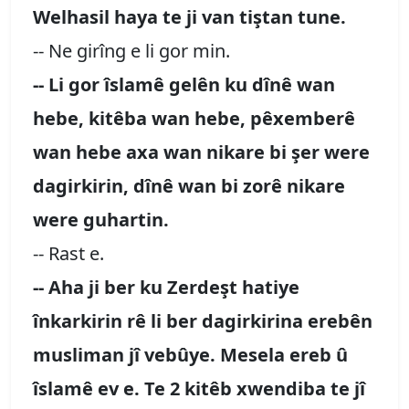
Welhasil haya te ji van tiştan tune.
-- Ne girîng e li gor min.
-- Li gor îslamê gelên ku dînê wan
hebe, kitêba wan hebe, pêxemberê
wan hebe axa wan nikare bi şer were
dagirkirin, dînê wan bi zorê nikare
were guhartin.
-- Rast e.
-- Aha ji ber ku Zerdeşt hatiye
înkarkirin rê li ber dagirkirina erebên
musliman jî vebûye. Mesela ereb û
îslamê ev e. Te 2 kitêb xwendiba te jî