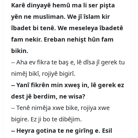
Karê dinyayê hemû ma li ser pişta
yên ne musliman. We jî îslam kir
îbadet bi tenê. We meseleya îbadetê
fam nekir. Ereban nehişt hûn fam
bikin.
-- Aha ev fikra te baş e, lê dîsa jî gerek tu
nimêj bikî, rojiyê bigirî.
-- Yanî fikrên min xweş in, lê gerek ez
dest jê berdim, ne wisa?
-- Tenê nimêja xwe bike, rojiya xwe
bigire. Ez ji bo te dibêjim.
-- Heyra gotina te ne girîng e. Esil