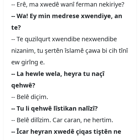
-- Erê, ma xwedê wanî ferman nekiriye?
-- Wa! Ey min medrese xwendiye, an
te?
-- Te quzilqurt xwendibe nexwendibe
nizanim, tu şertên îslamê çawa bi cih tînî
ew girîng e.
-- La hewle wela, heyra tu naçî
qehwê?
-- Belê diçim.
-- Tu li qehwê lîstikan nalîzî?
-- Belê dilîzim. Car caran, ne hertim.
-- Îcar heyran xwedê çiqas tiştên ne