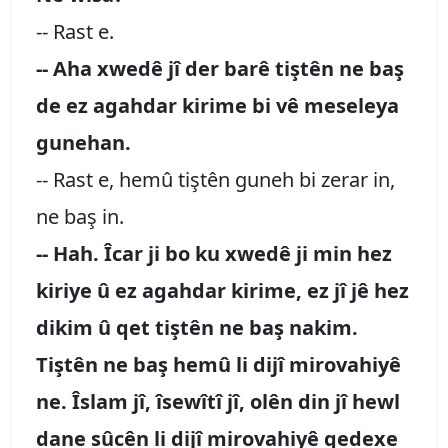
-- Rast e.
-- Aha xwedê jî der barê tiştên ne baş
de ez agahdar kirime bi vê meseleya
gunehan.
-- Rast e, hemû tiştên guneh bi zerar in,
ne baş in.
-- Hah. Îcar ji bo ku xwedê ji min hez
kiriye û ez agahdar kirime, ez jî jê hez
dikim û qet tiştên ne baş nakim.
Tiştên ne baş hemû li dijî mirovahiyê
ne. Îslam jî, îsewîtî jî, olên din jî hewl
dane sûcên li dijî mirovahiyê qedexe