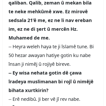
qaliban. Qalib, zeman û mekan bila
te neke mehkûmê xwe. Ez mirovê
sedsala 21'ê me, ez ne li nav ereban
im, ez ne di şert û mercên Hz.
Muhamed de me.
-- Heyra weleh haya te ji îslamê tune. Bi
50 hezar awayan hatiye gotin ku nabe
însan ji nimêj û rojiyê bireve.
-- Ey wisa nehata gotin dê çawa
îradeya muslimanan bi rojî û nimêjê
bihata xurtkirin?
-- Erê nedibû. Ji ber vê jî rev nabe.