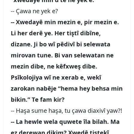
-- Çawa ne yek e?
-- Xwedayê min mezin e, pir mezin e.
Li her derê ye. Her tiştî dibîne,
dizane. Ji bo wî pêdivî bi selewata
mirovan tune. Bi van selewatan ne
mezin dibe, ne kêfxweş dibe.
Psîkolojiya wî ne xerab e, wekî
zarokan nabêje “hema hey behsa min
bikin.” Te fam kir?
-- Haşa sume haşa, tu çawa diaxivî yaw?!
-- La hewle wela quwete îla bilah. Ma
ez derewan dikim? Xwedê tiştekî