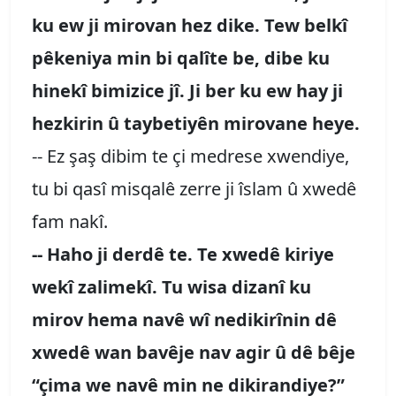
ku ew ji mirovan hez dike. Tew belkî
pêkeniya min bi qalîte be, dibe ku
hinekî bimizice jî. Ji ber ku ew hay ji
hezkirin û taybetiyên mirovane heye.
-- Ez şaş dibim te çi medrese xwendiye,
tu bi qasî misqalê zerre ji îslam û xwedê
fam nakî.
-- Haho ji derdê te. Te xwedê kiriye
wekî zalimekî. Tu wisa dizanî ku
mirov hema navê wî nedikirînin dê
xwedê wan bavêje nav agir û dê bêje
“çima we navê min ne dikirandiye?”