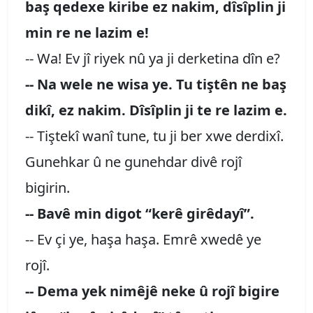
baş qedexe kiribe ez nakim, dîsîplin ji
min re ne lazim e!
-- Wa! Ev jî riyek nû ya ji derketina dîn e?
-- Na wele ne wisa ye. Tu tiştên ne baş
dikî, ez nakim. Dîsîplin ji te re lazim e.
-- Tiştekî wanî tune, tu ji ber xwe derdixî.
Gunehkar û ne gunehdar divê rojî
bigirin.
-- Bavê min digot “kerê girêdayî”.
-- Ev çi ye, haşa haşa. Emrê xwedê ye
rojî.
-- Dema yek nimêjê neke û rojî bigire