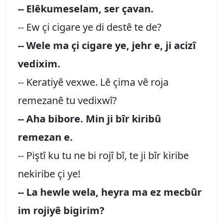
-- Elêkumeselam, ser çavan.
-- Ew çi cigare ye di destê te de?
-- Wele ma çi cigare ye, jehr e, ji acizî
vedixim.
-- Keratiyê vexwe. Lê çima vê roja
remezanê tu vedixwî?
-- Aha bibore. Min ji bîr kiribû
remezan e.
-- Piştî ku tu ne bi rojî bî, te ji bîr kiribe
nekiribe çi ye!
-- La hewle wela, heyra ma ez mecbûr
im rojiyê bigirim?