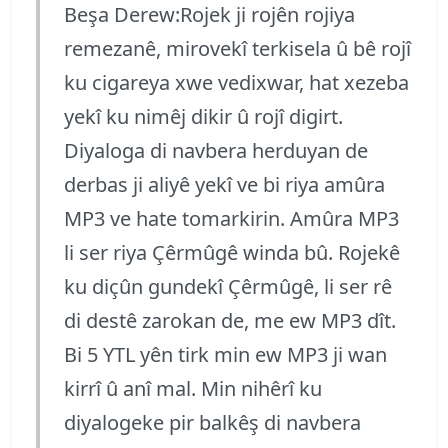
Beşa Derew:Rojek ji rojên rojiya
remezanê, mirovekî terkisela û bê rojî
ku cigareya xwe vedixwar, hat xezeba
yekî ku nimêj dikir û rojî digirt.
Diyaloga di navbera herduyan de
derbas ji aliyê yekî ve bi riya amûra
MP3 ve hate tomarkirin. Amûra MP3
li ser riya Çêrmûgê winda bû. Rojekê
ku diçûn gundekî Çêrmûgê, li ser rê
di destê zarokan de, me ew MP3 dît.
Bi 5 YTL yên tirk min ew MP3 ji wan
kirrî û anî mal. Min nihêrî ku
diyalogeke pir balkêş di navbera