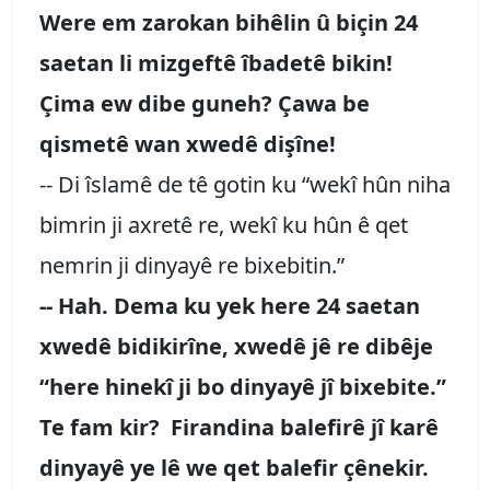
Were em zarokan bihêlin û biçin 24
saetan li mizgeftê îbadetê bikin!
Çima ew dibe guneh? Çawa be
qismetê wan xwedê dişîne!
-- Di îslamê de tê gotin ku “wekî hûn niha
bimrin ji axretê re, wekî ku hûn ê qet
nemrin ji dinyayê re bixebitin.”
-- Hah. Dema ku yek here 24 saetan
xwedê bidikirîne, xwedê jê re dibêje
“here hinekî ji bo dinyayê jî bixebite.”
Te fam kir? Firandina balefirê jî karê
dinyayê ye lê we qet balefir çênekir.