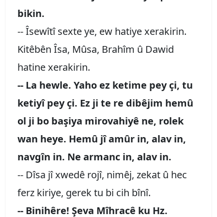
bikin.
-- Îsewîtî sexte ye, ew hatiye xerakirin.
Kitêbên Îsa, Mûsa, Brahîm û Dawid
hatine xerakirin.
-- La hewle. Yaho ez ketime pey çi, tu
ketiyî pey çi. Ez ji te re dibêjim hemû
ol ji bo başiya mirovahiyê ne, rolek
wan heye. Hemû jî amûr in, alav in,
navgîn in. Ne armanc in, alav in.
-- Dîsa jî xwedê rojî, nimêj, zekat û hec
ferz kiriye, gerek tu bi cih bînî.
-- Binihêre! Şeva Mîhracê ku Hz.