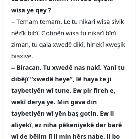
wisa ye qey ?
-- Temam temam. Le tu nikarî wisa sivik
nêzîk bibî. Gotinên wisa tu nikarî bînî
ziman, tu qala xwedê dikî, hinekî xweşik
biaxive.
-- Biracan. Tu xwedê nas nakî. Yanî tu
dibêjî “xwedê heye”, lê haya te ji
taybetiyên wî tune. Ew pir fireh e,
wekî derya ye. Min gava din
taybetiyên wî yên baş gotin. Ew li
aliyekî, ez niha pêkeniyekê der barê
wî de bêjim jî ji min hêrs nabe, ji bo