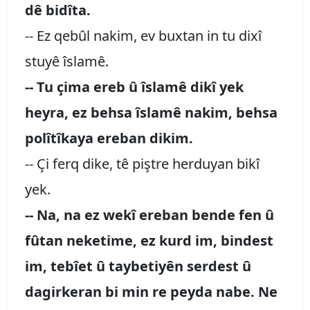
dê bidîta.
-- Ez qebûl nakim, ev buxtan in tu dixî
stuyê îslamê.
-- Tu çima ereb û îslamê dikî yek
heyra, ez behsa îslamê nakim, behsa
polîtîkaya ereban dikim.
-- Çi ferq dike, tê piştre herduyan bikî
yek.
-- Na, na ez wekî ereban bende fen û
fûtan neketime, ez kurd im, bindest
im, tebîet û taybetiyên serdest û
dagirkeran bi min re peyda nabe. Ne