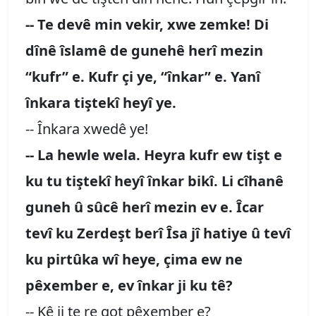
-- Te devê min vekir, xwe zemke! Di
dînê îslamê de gunehê herî mezin
“kufr” e. Kufr çi ye, “înkar” e. Yanî
înkara tiştekî heyî ye.
-- Înkara xwedê ye!
-- La hewle wela. Heyra kufr ew tişt e
ku tu tiştekî heyî înkar bikî. Li cîhanê
guneh û sûcê herî mezin ev e. Îcar
tevî ku Zerdeşt berî Îsa jî hatiye û tevî
ku pirtûka wî heye, çima ew ne
pêxember e, ev înkar ji ku tê?
-- Kê ji te re got pêxember e?