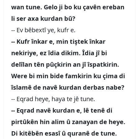
wan tune. Gelo ji bo ku çavên ereban
li ser axa kurdan bû?
-- Ev bêbextî ye, kufr e.
-- Kufr înkar e, min tiştek înkar
nekiriye, ez îdia dikim. Îdia jî bi
delîlan tên pûçkirin an jî îspatkirin.
Were bi min bide famkirin ku çima di
îslamê de navê kurdan derbas nabe?
-- Eqrad heye, haya te jê tune.
-- Eqrad navê kurdan e, lê tenê di
pirtûkên hin alim û zanayan de heye.
Di kitêbên esasî û quranê de tune.