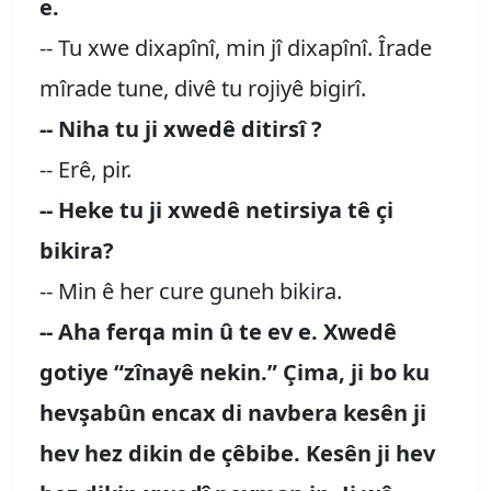
e.
-- Tu xwe dixapînî, min jî dixapînî. Îrade
mîrade tune, divê tu rojiyê bigirî.
-- Niha tu ji xwedê ditirsî ?
-- Erê, pir.
-- Heke tu ji xwedê netirsiya tê çi
bikira?
-- Min ê her cure guneh bikira.
-- Aha ferqa min û te ev e. Xwedê
gotiye “zînayê nekin.” Çima, ji bo ku
hevşabûn encax di navbera kesên ji
hev hez dikin de çêbibe. Kesên ji hev