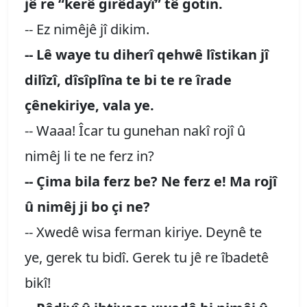
jê re “kerê girêdayî” tê gotin.
-- Ez nimêjê jî dikim.
-- Lê waye tu diherî qehwê lîstikan jî
dilîzî, dîsîplîna te bi te re îrade
çênekiriye, vala ye.
-- Waaa! Îcar tu gunehan nakî rojî û
nimêj li te ne ferz in?
-- Çima bila ferz be? Ne ferz e! Ma rojî
û nimêj ji bo çi ne?
-- Xwedê wisa ferman kiriye. Deynê te
ye, gerek tu bidî. Gerek tu jê re îbadetê
bikî!