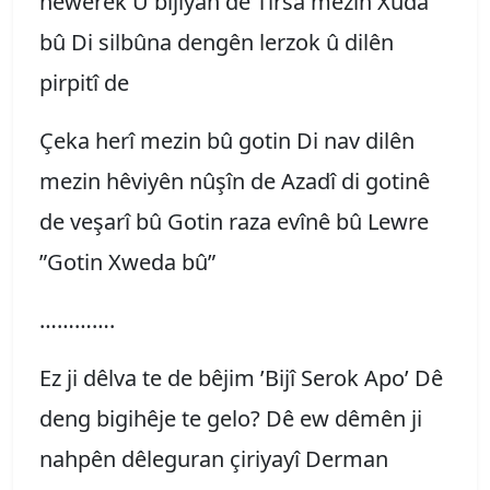
newêrek Û bijiyan de Tirsa mezin Xuda
bû Di silbûna dengên lerzok û dilên
pirpitî de
Çeka herî mezin bû gotin Di nav dilên
mezin hêviyên nûşîn de Azadî di gotinê
de veşarî bû Gotin raza evînê bû Lewre
”Gotin Xweda bû”
………….
Ez ji dêlva te de bêjim ’Bijî Serok Apo’ Dê
deng bigihêje te gelo? Dê ew dêmên ji
nahpên dêleguran çiriyayî Derman