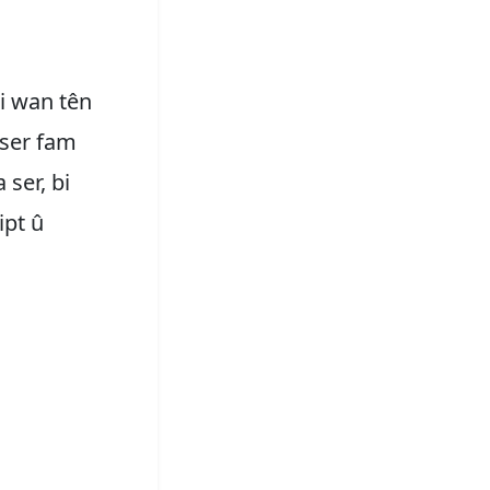
li wan tên
eser fam
 ser, bi
ipt û