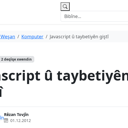
 Weşan
Komputer
Javascript û taybetiyên giştî
2 deqîqe xwendin
script û taybetiyê
î
Rêzan Tovjîn
01.12.2012