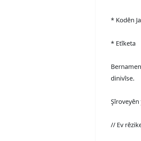
* Kodên Ja
* Etîketa
Bernamenû
dinivîse.
Şîroveyên 
// Ev rêzi