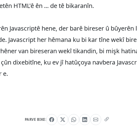
ketên HTML'ê ên ... de tê bikaranîn.
ên Javascriptê hene, der barê bireser û bûyerên 
e. Javascript her hêmana ku bi kar tîne wekî bir
rhêner van bireseran wekî tikandin, bi mişk hatina
r çûn dixebitîne, ku ev jî hatûçoya navbera Javascr
 e.
PARVE BIKE: