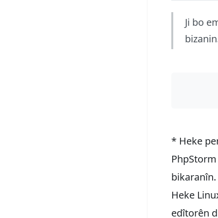
Ji bo e
bizanin
* Heke pe
PhpStorm d
bikaranîn.
Heke Linu
edîtorên d