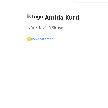
Amîda Kurd
Nûçe, Nivîs û Şîrove
RSS
Sitemap