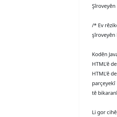
Şîroveyên 
/* Ev rêzik
şîroveyên 
Kodên Java
HTML'ê de.
HTML'ê de 
parçeyekî 
tê bikaran
Li gor cih