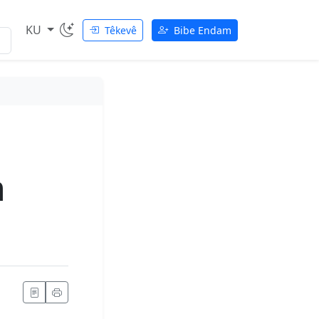
KU
Têkevê
Bibe Endam
n