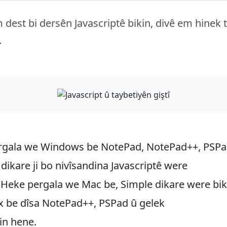
m dest bi dersên Javascriptê bikin, divê em hinek 
.
rgala we Windows be NotePad, NotePad++, PSPa
ikare ji bo nivîsandina Javascriptê were
 Heke pergala we Mac be, Simple dikare were bik
x be dîsa NotePad++, PSPad û gelek
in hene.