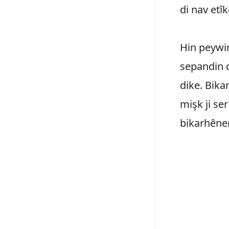
di nav etî
Hin peywir
sepandin d
dike. Bika
mişk ji se
bikarhêner