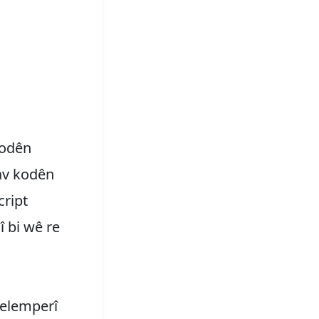
kodên
nav kodên
cript
 bi wê re
gelemperî