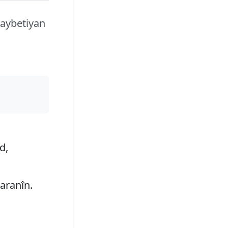
taybetiyan
d,
aranîn.