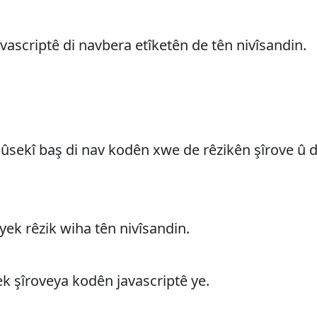
vascriptê di navbera etîketên
de tên nivîsandin.
sekî baş di nav kodên xwe de rêzikên şîrove û 
yek rêzik wiha tên nivîsandin.
kek şîroveya kodên javascriptê ye.