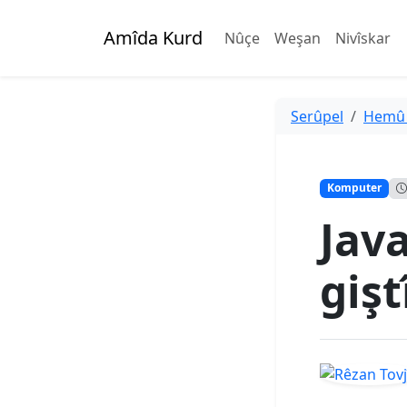
Amîda Kurd
Nûçe
Weşan
Nivîskar
Serûpel
Hemû
Komputer
Java
gişt