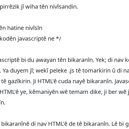
pirrêzik jî wiha tên nivîsandin.
ên hatine nivîsîn
kodên javascriptê ne */
scriptê bi du awayan tên bikaranîn. Yek; di nav 
 Ya duyem jî; wekî peleke .js tê tomarkirin û di 
tê gazîkirin. Ji HTML'ê cuda nayê bikaranîn. Javas
HTML'ê ye, kêmaniyên wê temam dike, ji ber wê jî
în.
ê bikaranînê di nav HTML'ê de tê bikaranîn. Lê bi 