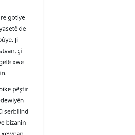
 re gotiye
iyasetê de
bûye. Ji
tvan, çi
 gelê xwe
in.
bike pêştir
 bedewiyên
û serbilind
we bizanin
n, xewnan