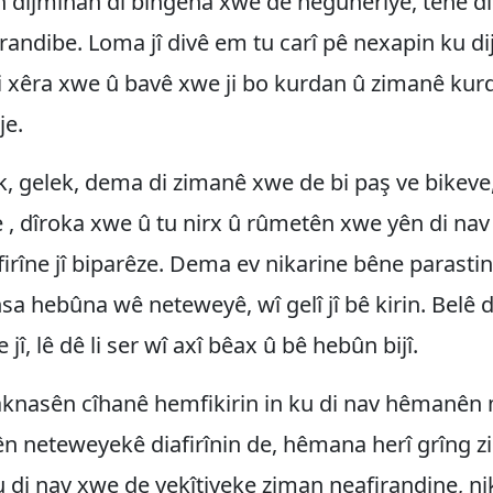
 dijminan di bingeha xwe de neguheriye, tenê di
andibe. Loma jî divê em tu carî pê nexapin ku di
i xêra xwe û bavê xwe ji bo kurdan û zimanê kur
je.
 gelek, dema di zimanê xwe de bi paş ve bikeve,
, dîroka xwe û tu nirx û rûmetên xwe yên di nav
firîne jî biparêze. Dema ev nikarine bêne parast
sa hebûna wê neteweyê, wî gelî jî bê kirin. Belê di
jî, lê dê li ser wî axî bêax û bê hebûn bijî.
knasên cîhanê hemfikirin in ku di nav hêmanên 
n neteweyekê diafirînin de, hêmana herî grîng z
 di nav xwe de yekîtiyeke ziman neafirandine, n