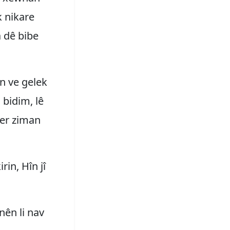
k nikare
a dê bibe
an ve gelek
 bidim, lê
ser ziman
in, Hîn jî
nên li nav