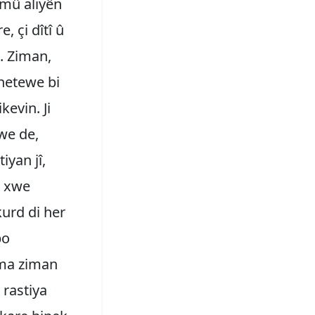
emû aliyên
, çi dîtî û
n. Ziman,
 netewe bi
kevin. Ji
xwe de,
iyan jî,
a xwe
kurd di her
bo
ema ziman
v rastiya