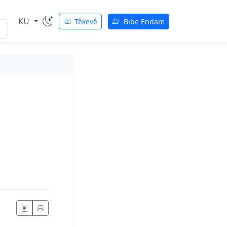
KU
Têkevê
Bibe Endam