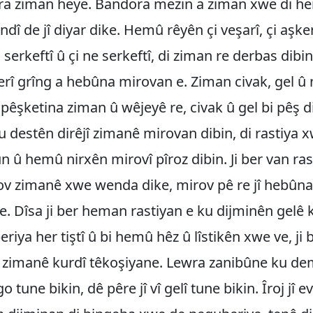
ora ziman heye. Bandora mezin a ziman xwe di h
î de jî diyar dike. Hemû rêyên çi veşarî, çi aşkere
çi serkeftî û çi ne serkeftî, di ziman re derbas dibi
rî grîng a hebûna mirovan e. Ziman civak, gel û
 pêşketina ziman û wêjeyê re, civak û gel bi pêş di
u destên dirêjî zimanê mirovan dibin, di rastiya 
n û hemû nirxên mirovî pîroz dibin. Ji ber van rast
v zimanê xwe wenda dike, mirov pê re jî hebûn
. Dîsa ji ber heman rastiyan e ku dijminên gelê 
riya her tiştî û bi hemû hêz û lîstikên xwe ve, ji 
a zimanê kurdî têkoşiyane. Lewra zanibûne ku d
o tune bikin, dê pêre jî vî gelî tune bikin. Îroj jî e