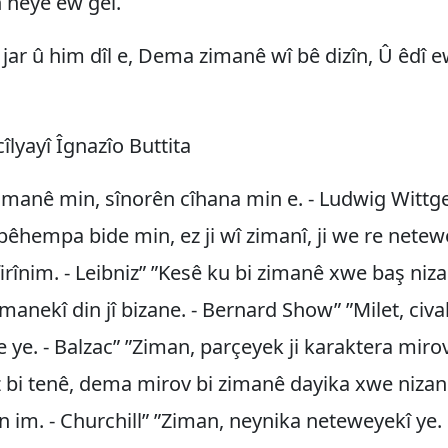
n heye ew gel.
jar û him dîl e, Dema zimanê wî bê dizîn, Û êdî e
îlyayî Îgnazîo Buttita
imanê min, sînorên cîhana min e. - Ludwig Wittg
êhempa bide min, ez ji wî zimanî, ji we re nete
irînim. - Leibniz” ”Kesê ku bi zimanê xwe baş niza
imanekî din jî bizane. - Bernard Show” ”Milet, civ
 ye. - Balzac” ”Ziman, parçeyek ji karaktera mirov
 bi tenê, dema mirov bi zimanê dayika xwe nizani
n im. - Churchill” ”Ziman, neynika neteweyekî y