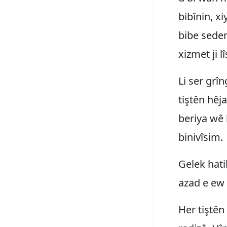
bibînin, xi
bibe sedem
xizmet ji l
Li ser grîn
tiştên hêj
beriya wê 
binivîsim.
Gelek hati
azad e ew 
Her tiştên