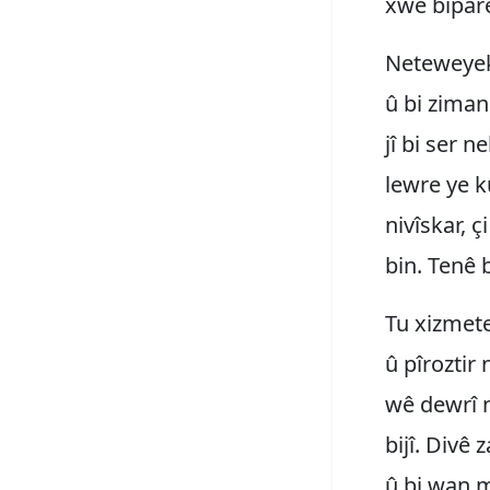
xwe biparê
Neteweyek,
û bi ziman
jî bi ser n
lewre ye k
nivîskar, 
bin. Tenê b
Tu xizmete
û pîroztir
wê dewrî n
bijî. Divê
û bi wan m