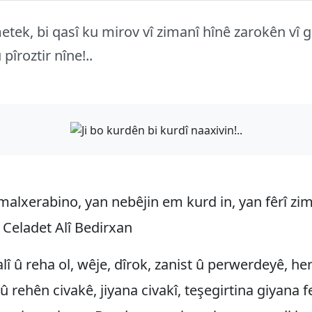
etek, bi qasî ku mirov vî zimanî hînê zarokên vî g
 pîroztir nîne!..
malxerabino, yan nebêjin em kurd in, yan fêrî z
r Celadet Alî Bedirxan
alî û reha ol, wêje, dîrok, zanist û perwerdeyê, her
 û rehên civakê, jiyana civakî, teşegirtina giyana f