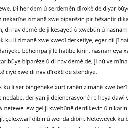
ewe. Di her dem û serdemên dîrokê de diyar bûy
 nekarîne zimanê xwe biparêzin pir hêsantir dik
in, di nav demê de ji kesayetî û xwebûn û nasna
k ku li zimanê xwe xwedî derketiye, eger dîl jî hat
dariyeke bêhempa jî lê hatibe kirin, nasnameya 
aribûye biparêze û di nav demê de, ji nû ve mîna
 ciyê xwe di nav dîrokê de stendiye.
 ku li ser bingeheke xurt rahên zimanê xwe berî
 nedabe, deriyan ji dejenerasyonê re heya dawî v
w netewe, ew gel ji xwebûnê derdikevin û nikarin
n jî, çelexwarî dibin û wenda dibin. Neteweyek ku