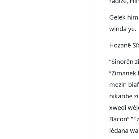
radizê, Hî
Gelek him 
winda ye.
Hozanê Sîc
”Sînorên z
”Zimanek b
mezin biaf
nikaribe z
xwedî wêje
Bacon” ”Ez
lêdana wa