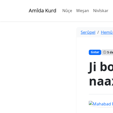
Amîda Kurd
Nûçe
Weşan
Nivîskar
Serûpel
Hemû
Gotar
5 d
Ji b
naax