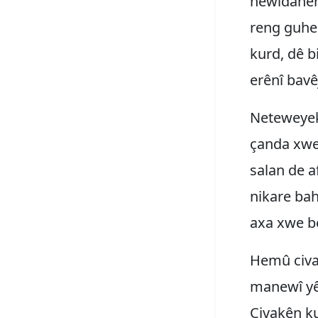
hewldanên
reng guher
kurd, dê b
erênî bavê
Neteweyek,
çanda xwe 
salan de a
nikare bah
axa xwe be 
Hemû civa
manewî yê
Civakên ku