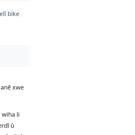
elî bike
imanê xwe
 wiha li
erdî û