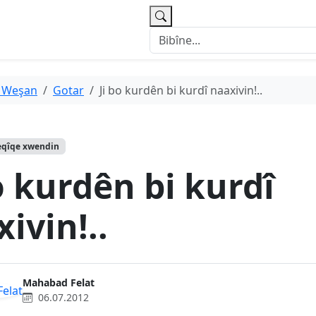
 Weşan
Gotar
Ji bo kurdên bi kurdî naaxivin!..
eqîqe xwendin
o kurdên bi kurdî
ivin!..
Mahabad Felat
06.07.2012