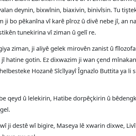
yalan deynin, bixwînin, biaxivin, binivîsin. Tu tişte
 ji bo pêkanîna vî karê pîroz û divê nebe jî, an n
îstikên tunekirina vî ziman û gelî re.
giya ziman, ji aliyê gelek mirovên zanist û fîlozof
a jî hatine gotin. Ez dixwazim ji wan çend mînakan
helbesteke Hozanê Sîcîlyayî Îgnazîo Buttita ya li 
be qeyd û lelekirin, Hatibe dorpêçkirin û bêdengkir
gel.
 wî ji destê wî bigire, Maseya lê xwarin dixwe, Livî