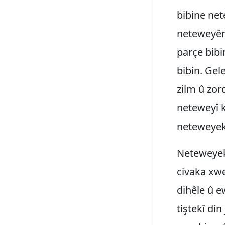
bibine net
neteweyên
parçe bib
bibin. Gele
zilm û zor
neteweyî k
neteweyekê
Neteweyek
civaka xwe
dihêle û e
tiştekî di