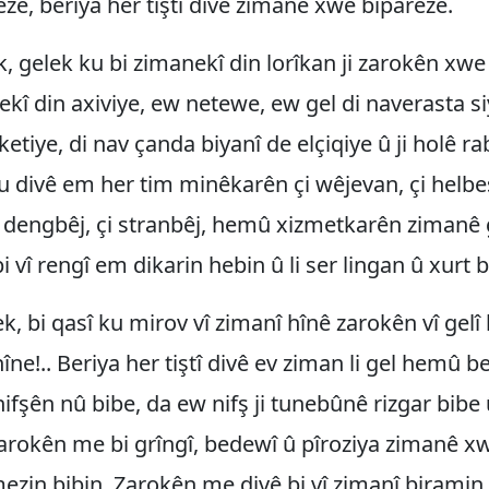
ze, beriya her tiştî divê zimanê xwe biparêze.
 gelek ku bi zimanekî din lorîkan ji zarokên xwe
ekî din axiviye, ew netewe, ew gel di naverasta s
eketiye, di nav çanda biyanî de elçiqiye û ji holê ra
u divê em her tim minêkarên çi wêjevan, çi helbes
çi dengbêj, çi stranbêj, hemû xizmetkarên zimanê
i vî rengî em dikarin hebin û li ser lingan û xurt b
k, bi qasî ku mirov vî zimanî hînê zarokên vî gelî 
 nîne!.. Beriya her tiştî divê ev ziman li gel hemû
ifşên nû bibe, da ew nifş ji tunebûnê rizgar bibe 
 zarokên me bi grîngî, bedewî û pîroziya zimanê x
ezin bibin. Zarokên me divê bi vî zimanî birami