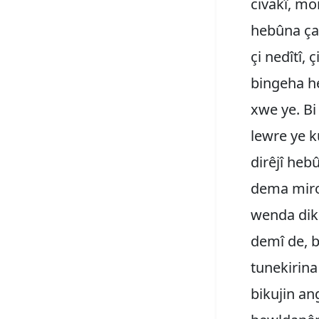
civakî, m
hebûna çand
çi nedîtî, 
bingeha he
xwe ye. Bi
lewre ye k
dirêjî hebû
dema miro
wenda dike
demî de, be
tunekirin
bikujin ang