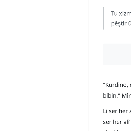
Tu xizm
pêştir û
"Kurdino, 
bibin." Mî
Li ser her 
ser her alî