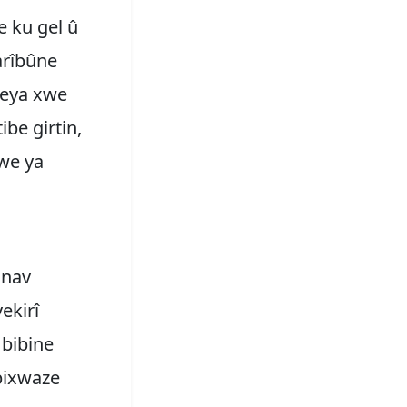
e ku gel û
arîbûne
meya xwe
ibe girtin,
xwe ya
 nav
ekirî
 bibine
 bixwaze