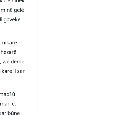
kare hinek
jminê gelê
dî gaveke
 nikare
 hezarê
in, wê demê
kare li ser
madî û
iman e.
ikaribûne