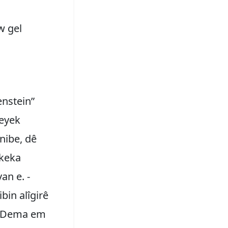
w gel
enstein”
weyek
nibe, dê
akeka
an e. -
bin alîgirê
e. Dema em