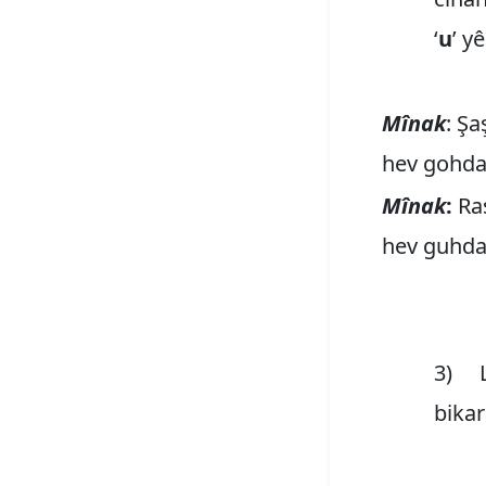
‘
u
’ y
Mînak
: Ş
hev gohdar
Mînak
:
Ras
hev guhdar
3) Li
bikara