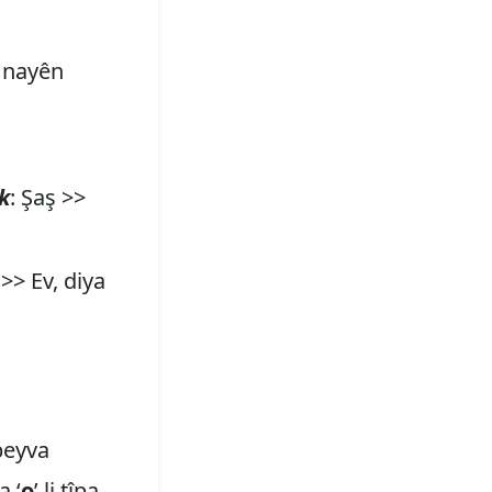
’ nayên
k
: Şaş >>
 >> Ev, diya
 peyva
a ‘
o
’ li tîpa