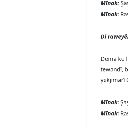
Mînak:
Şa
Mînak
: R
Di raweyê
Dema ku lê
tewandî, b
yekjimarî û
Mînak
: Ş
Mînak
: Ra