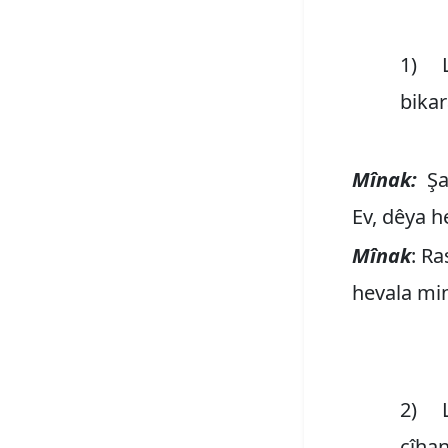
1) Li
bikara
Mînak:
Şa
Ev, dêya h
Mînak
: R
hevala min
2) Li
cîhan