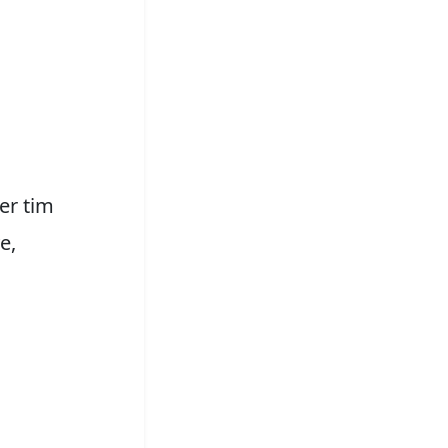
er tim
e,