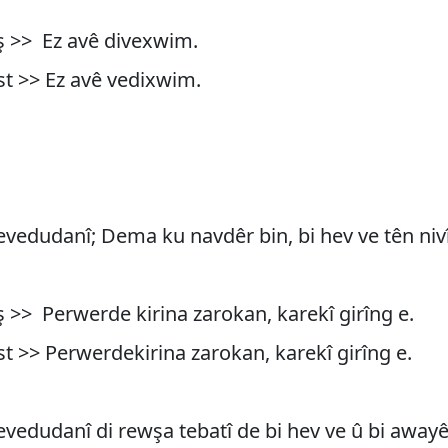
aş >> Ez avê divexwim.
st >> Ez avê vedixwim.
vedudanî; Dema ku navdêr bin, bi hev ve tên niv
ş >> Perwerde kirina zarokan, karekî girîng e.
st >> Perwerdekirina zarokan, karekî girîng e.
vedudanî di rewşa tebatî de bi hev ve û bi awayê