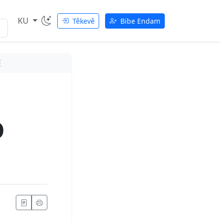
KU
Têkevê
Bibe Endam
E
D