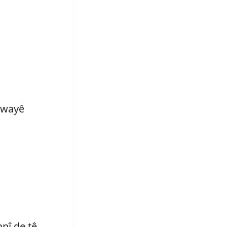
 awayê
nî de tê