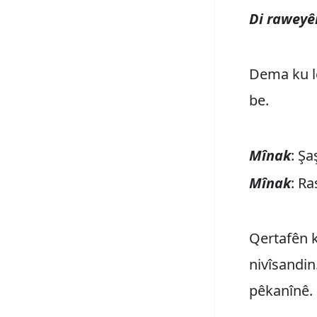
Di raweyê
Dema ku l
be.
Mînak
: Şa
Mînak
: Ra
Qertafên k
nivîsandin
pêkanînê.