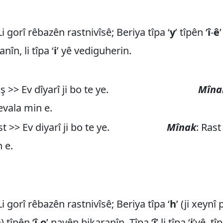
 gorî rêbazên rastnivîsê; Beriya tîpa ‘
y
’ tîpên ‘
î
-
ê
nîn, li tîpa ‘
i
’ yê vediguherin.
ş >> Ev dîyarî ji bo te ye.
Mîna
evala min e.
ast >> Ev diyarî ji bo te ye.
Mînak
: Rast
 e.
 gorî rêbazên rastnivîsê; Beriya tîpa ‘
h
’ (ji xeynî
) tîpên ‘
î
-
o
’ nayên bikaranîn. Tîpa ‘
î
’ li tîpa ‘
i
’yê, tîp