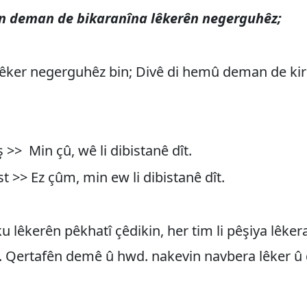
n deman de bikaranîna lêkerên negerguhêz;
êker negerguhêz bin; Divê di hemû deman de ki
ş >> Min çû, wê li dibistanê dît.
st >> Ez çûm, min ew li dibistanê dît.
u lêkerên pêkhatî çêdikin, her tim li pêşiya lêke
. Qertafên demê û hwd. nakevin navbera lêker û 