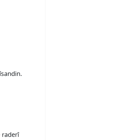
îsandin.
 raderî