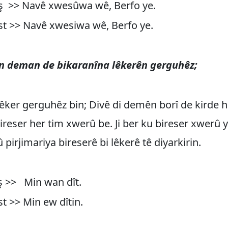
ş >> Navê xwesûwa wê, Berfo ye.
ast >> Navê xwesiwa wê, Berfo ye.
n deman de bikaranîna lêkerên gerguhêz;
ker gerguhêz bin; Divê di demên borî de kirde h
ireser her tim xwerû be. Ji ber ku bireser xwerû y
 pirjimariya bireserê bi lêkerê tê diyarkirin.
aş >> Min wan dît.
st >> Min ew dîtin.