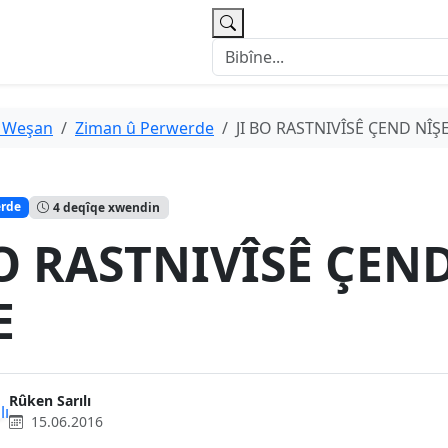
 Weşan
Ziman û Perwerde
JI BO RASTNIVÎSÊ ÇEND NÎŞ
erde
4 deqîqe xwendin
BO RASTNIVÎSÊ ÇEN
E
Rûken Sarılı
15.06.2016