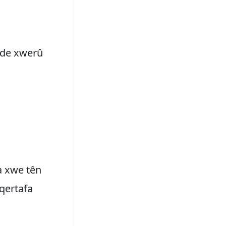
rde xwerû
ra xwe tên
qertafa