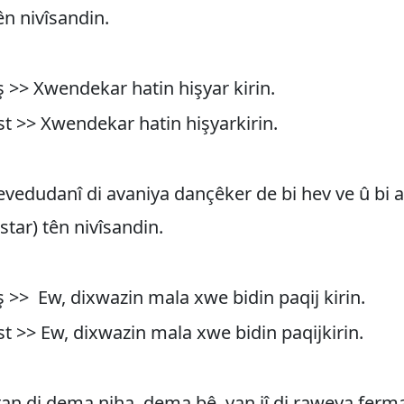
ên nivîsandin.
ş >> Xwendekar hatin hişyar kirin.
st >> Xwendekar hatin hişyarkirin.
vedudanî di avaniya dançêker de bi hev ve û bi
star) tên nivîsandin.
ş >> Ew, dixwazin mala xwe bidin paqij kirin.
st >> Ew, dixwazin mala xwe bidin paqijkirin.
an di dema niha, dema bê yan jî di raweya ferma