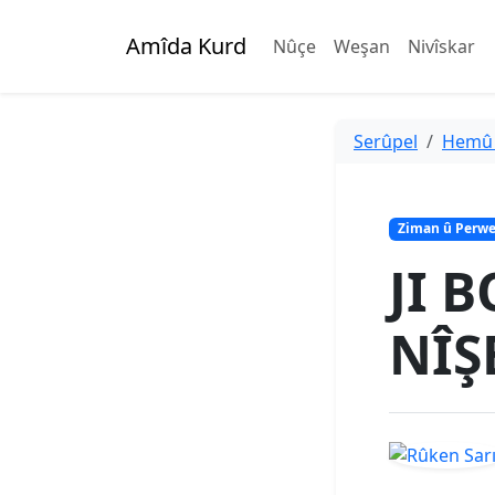
Amîda Kurd
Nûçe
Weşan
Nivîskar
Serûpel
Hemû
Ziman û Perw
JI 
NÎŞ