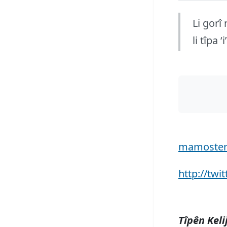
Li gorî 
li tîpa 
mamoster
http://twi
Tîpên Keli