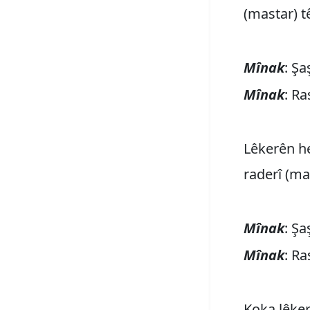
(mastar) t
Mînak
: Şa
Mînak
: Ra
Lêkerên he
raderî (ma
Mînak
: Şa
Mînak
: Ra
Koka lêker