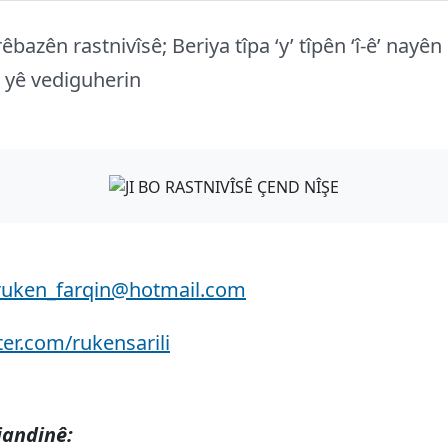
rêbazên rastnivîsê; Beriya tîpa ‘y’ tîpên ‘î-ê’ nayên
‘i’ yê vediguherin
uken_farqin@hotmail.com
tter.com/rukensarili
jandinê: