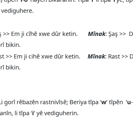
ê vediguhere.
aş >> Em ji cîhê xwe dûr ketin.
Mînak
: Şaş >> D
î bikin.
t >> Em ji cihê xwe dûr ketin.
Mînak
: Rast >> 
î bikin.
 gorî rêbazên rastnivîsê; Beriya tîpa ‘
w
’ tîpên ‘
u
-
nîn, li tîpa ‘
i
’ yê vediguherin.