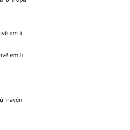
ivê em li
Divê em li
û
’ nayên