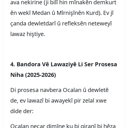
ava nekirine (ji bilî hin mînakên demkurt
ên wekî Medan û Mîrnişînên Kurd).
Ev jî
çanda dewletdarî û refleksên neteweyî
lawaz hiştiye.
4. Bandora Vê Lawaziyê Li Ser Prosesa
Niha (2025-2026)
Di prosesa navbera Ocalan û dewletê
de, ev lawazî bi awayekî pir zelal xwe
dide der:
Ocalan neçar dimîne ku bi giranî bi hêza