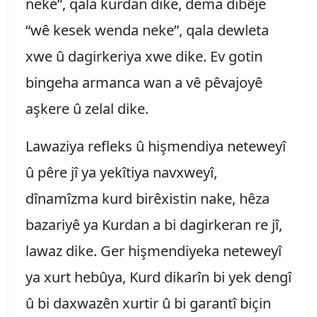
neke”, qala kurdan dike, dema dibêje
“wê kesek wenda neke”, qala dewleta
xwe û dagirkeriya xwe dike. Ev gotin
bingeha armanca wan a vê pêvajoyê
aşkere û zelal dike.
Lawaziya refleks û hişmendiya neteweyî
û pêre jî ya yekîtiya navxweyî,
dînamîzma kurd birêxistin nake, hêza
bazariyê ya Kurdan a bi dagirkeran re jî,
lawaz dike. Ger hişmendiyeka neteweyî
ya xurt hebûya, Kurd dikarîn bi yek dengî
û bi daxwazên xurtir û bi garantî biçin