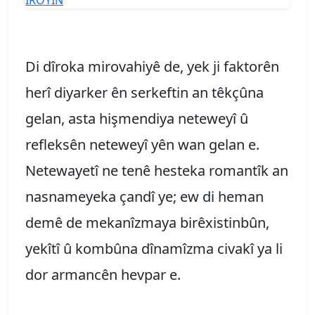
Di dîroka mirovahiyê de, yek ji faktorên
herî diyarker ên serkeftin an têkçûna
gelan, asta hişmendiya neteweyî û
refleksên neteweyî yên wan gelan e.
Netewayetî ne tenê hesteka romantîk an
nasnameyeka çandî ye; ew di heman
demê de mekanîzmaya birêxistinbûn,
yekîtî û kombûna dînamîzma civakî ya li
dor armancên hevpar e.