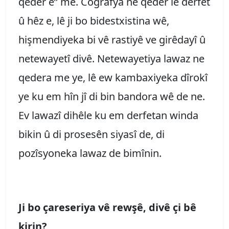
qeder e” me. Cografya ne qeder lê derfet
û hêz e, lê ji bo bidestxistina wê,
hişmendiyeka bi vê rastiyê ve girêdayî û
netewayetî divê. Netewayetiya lawaz ne
qedera me ye, lê ew kambaxiyeka dîrokî
ye ku em hîn jî di bin bandora wê de ne.
Ev lawazî dihêle ku em derfetan winda
bikin û di prosesên siyasî de, di
pozîsyoneka lawaz de bimînin.
Ji bo çareseriya vê rewşê, divê çi bê
kirin?