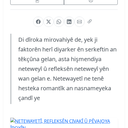
Di dîroka mirovahiyê de, yek ji
faktorên herî diyarker ên serkeftin an
têkçûna gelan, asta hişmendiya
neteweyî û refleksên neteweyî yên
wan gelan e. Netewayetî ne tenê
hesteka romantîk an nasnameyeka
çandî ye