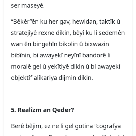
ser maseyê.
“Bêkêr”ên ku her gav, hewldan, taktîk û
stratejiyê rexne dikin, bêyî ku li sedemên
wan ên bingehîn bikolin û bixwazin
bibînin, bi awayekî neyînî bandorê li
moralê gel û yekîtiyê dikin û bi awayekî
objektîf alîkariya dijmin dikin.
5. Realîzm an Qeder?
Berê bêjim, ez ne li gel gotina “cografya