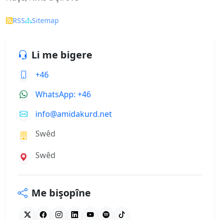
RSS
Sitemap
Li me bigere
+46
WhatsApp: +46
info@amidakurd.net
Swêd
Swêd
Me bişopîne