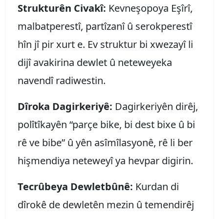
Strukturên Civakî:
Kevneşopoya Eşîrî,
malbatperestî, partîzanî û serokperestî
hîn jî pir xurt e. Ev struktur bi xwezayî li
dijî avakirina dewlet û neteweyeka
navendî radiwestin.
Dîroka Dagirkeriyê:
Dagirkeriyên dirêj,
polîtîkayên “parçe bike, bi dest bixe û bi
rê ve bibe” û yên asîmîlasyonê, rê li ber
hişmendiya neteweyî ya hevpar digirin.
Tecrûbeya Dewletbûnê:
Kurdan di
dîrokê de dewletên mezin û temendirêj