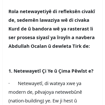
Rola netewayetiyê di refleksên civakî
de, sedemên lawaziya wê di civaka
Kurd de û bandora wê ya rasterast li
ser prosesa siyasî ya îroyîn a navbera
Abdullah Ocalan û dewleta Tirk de:
1. Netewayetî Çi Ye û Çima Pêwîst e?
·
Netewayetî, di wateya xwe ya
modern de, pêvajoya netewebûnê
(nation-building) ye. Ew ji hest û