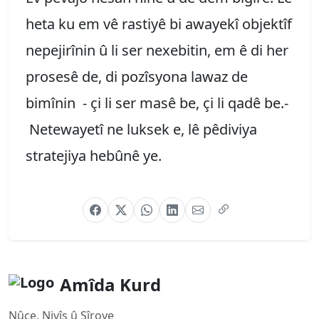
heta ku em vê rastiyê bi awayekî objektîf
nepejirînin û li ser nexebitin, em ê di her
prosesê de, di pozîsyona lawaz de
bimînin - çi li ser masê be, çi li qadê be.-
Netewayetî ne luksek e, lê pêdiviya
stratejiya hebûnê ye.
Amîda Kurd
Nûçe, Nivîs û Şîrove