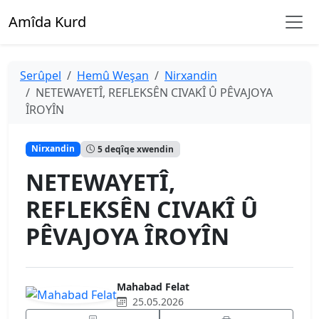
Amîda Kurd
Serûpel
Hemû Weşan
Nirxandin
NETEWAYETÎ, REFLEKSÊN CIVAKÎ Û PÊVAJOYA
ÎROYÎN
Nirxandin
5 deqîqe xwendin
NETEWAYETÎ,
REFLEKSÊN CIVAKÎ Û
PÊVAJOYA ÎROYÎN
Mahabad Felat
25.05.2026