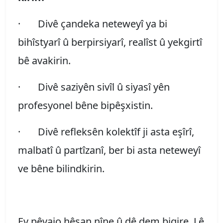
·
Divê çandeka neteweyî ya bi
bihîstyarî û berpirsiyarî, realîst û yekgirtî
bê avakirin.
·
Divê saziyên sivîl û siyasî yên
profesyonel bêne bipêşxistin.
·
Divê refleksên kolektîf ji asta eşîrî,
malbatî û partîzanî, ber bi asta neteweyî
ve bêne bilindkirin.
Ev pêvajo hêsan nîne û dê dem bigire. Lê