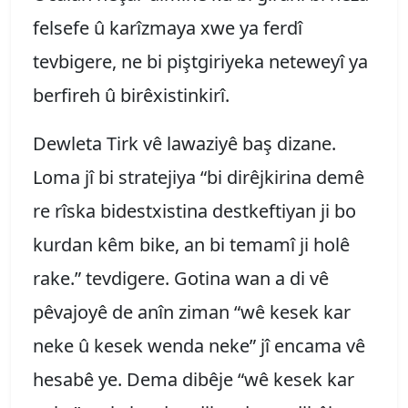
felsefe û karîzmaya xwe ya ferdî
tevbigere, ne bi piştgiriyeka neteweyî ya
berfireh û birêxistinkirî.
Dewleta Tirk vê lawaziyê baş dizane.
Loma jî bi stratejiya “bi dirêjkirina demê
re rîska bidestxistina destkeftiyan ji bo
kurdan kêm bike, an bi temamî ji holê
rake.” tevdigere. Gotina wan a di vê
pêvajoyê de anîn ziman “wê kesek kar
neke û kesek wenda neke” jî encama vê
hesabê ye. Dema dibêje “wê kesek kar