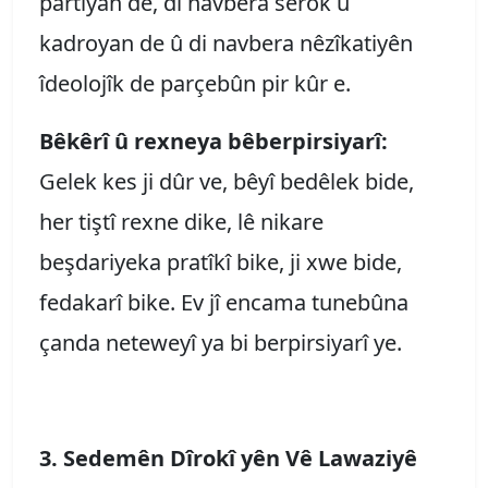
partiyan de, di navbera serok û
kadroyan de û di navbera nêzîkatiyên
îdeolojîk de parçebûn pir kûr e.
Bêkêrî û rexneya bêberpirsiyarî:
Gelek kes ji dûr ve, bêyî bedêlek bide,
her tiştî rexne dike, lê nikare
beşdariyeka pratîkî bike, ji xwe bide,
fedakarî bike. Ev jî encama tunebûna
çanda neteweyî ya bi berpirsiyarî ye.
3. Sedemên Dîrokî yên Vê Lawaziyê