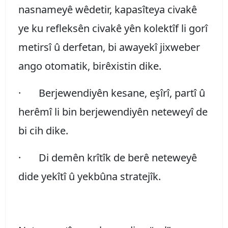
nasnameyê wêdetir, kapasîteya civakê
ye ku refleksên civakê yên kolektîf li gorî
metirsî û derfetan, bi awayekî jixweber
ango otomatik, birêxistin dike.
·
Berjewendiyên kesane, eşîrî, partî û
herêmî li bin berjewendiyên neteweyî de
bi cih dike.
·
Di demên krîtîk de berê neteweyê
dide yekîtî û yekbûna stratejîk.