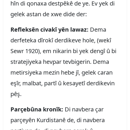
hîn di qonaxa destpêkê de ye. Ev yek di
gelek astan de xwe dide der:
Refleksên civakî yên lawaz:
Dema
derfeteka dîrokî derdikeve hole, (wekî
Sewr 1920), em nikarin bi yek dengî û bi
stratejiyeka hevpar tevbigerin. Dema
metirsiyeka mezin hebe jî, gelek caran
eşîr, malbat, partî û kesayetî derdikevin
pêş.
Parçebûna kronîk:
Di navbera çar
parçeyên Kurdistanê de, di navbera