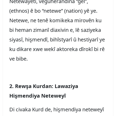
Netewayetî, veguherandina “gel”,
(ethnos) ê bo “netewe” (nation) yê ye.
Netewe, ne tenê komikeka mirovên ku
bi heman zimanî diaxivin e, lê saziyeka
siyasî, hişmendî, bihîstyarî û hestiyarî ye
ku dikare xwe wekî aktoreka dîrokî bi rê
ve bibe.
2. Rewşa Kurdan: Lawaziya
Hişmendiya Neteweyî
Di civaka Kurd de, hişmendiya neteweyî