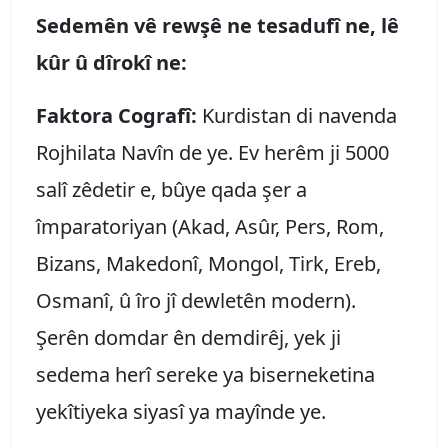
Sedemên vê rewşê ne tesadufî ne, lê
kûr û dîrokî ne:
Faktora Cografî:
Kurdistan di navenda
Rojhilata Navîn de ye. Ev herêm ji 5000
salî zêdetir e, bûye qada şer a
împaratoriyan (Akad, Asûr, Pers, Rom,
Bizans, Makedonî, Mongol, Tirk, Ereb,
Osmanî, û îro jî dewletên modern).
Şerên domdar ên demdirêj, yek ji
sedema herî sereke ya biserneketina
yekîtiyeka siyasî ya mayînde ye.