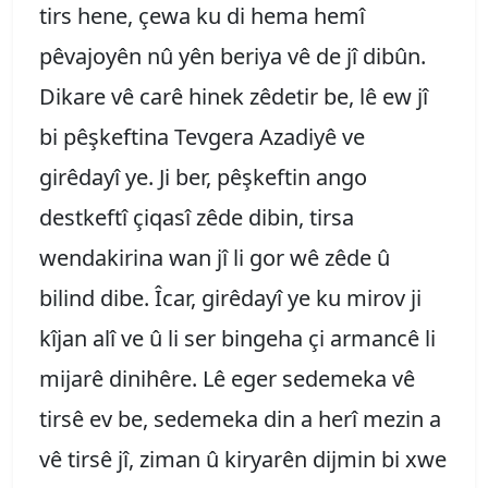
tirs hene, çewa ku di hema hemî
pêvajoyên nû yên beriya vê de jî dibûn.
Dikare vê carê hinek zêdetir be, lê ew jî
bi pêşkeftina Tevgera Azadiyê ve
girêdayî ye. Ji ber, pêşkeftin ango
destkeftî çiqasî zêde dibin, tirsa
wendakirina wan jî li gor wê zêde û
bilind dibe. Îcar, girêdayî ye ku mirov ji
kîjan alî ve û li ser bingeha çi armancê li
mijarê dinihêre. Lê eger sedemeka vê
tirsê ev be, sedemeka din a herî mezin a
vê tirsê jî, ziman û kiryarên dijmin bi xwe