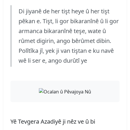
Di jiyanê de her tişt heye û her tişt
pêkan e. Tişt, li gor bikaranînê û li gor
armanca bikaranînê teşe, wate û
rûmet digirin, ango bêrûmet dibin.
Polîtîka jî, yek ji van tiştan e ku navê
wê li ser e, ango durûtî ye
Yê Tevgera Azadiyê ji nêz ve û bi