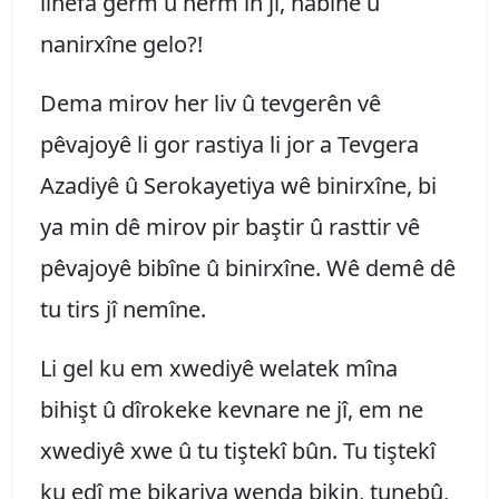
lihêfa germ û nerm in jî, nabîne û
nanirxîne gelo?!
Dema mirov her liv û tevgerên vê
pêvajoyê li gor rastiya li jor a Tevgera
Azadiyê û Serokayetiya wê binirxîne, bi
ya min dê mirov pir baştir û rasttir vê
pêvajoyê bibîne û binirxîne. Wê demê dê
tu tirs jî nemîne.
Li gel ku em xwediyê welatek mîna
bihişt û dîrokeke kevnare ne jî, em ne
xwediyê xwe û tu tiştekî bûn. Tu tiştekî
ku edî me bikariya wenda bikin, tunebû,