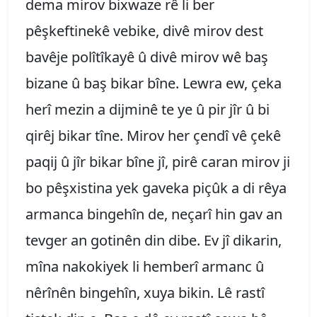
dema mirov bixwaze rê li ber
pêşkeftinekê vebike, divê mirov dest
bavêje polîtîkayê û divê mirov wê baş
bizane û baş bikar bîne. Lewra ew, çeka
herî mezin a dijminê te ye û pir jîr û bi
qirêj bikar tîne. Mirov her çendî vê çekê
paqij û jîr bikar bîne jî, pirê caran mirov ji
bo pêşxistina yek gaveka piçûk a di rêya
armanca bingehîn de, neçarî hin gav an
tevger an gotinên din dibe. Ev jî dikarin,
mîna nakokiyek li hemberî armanc û
nêrînên bingehîn, xuya bikin. Lê rastî