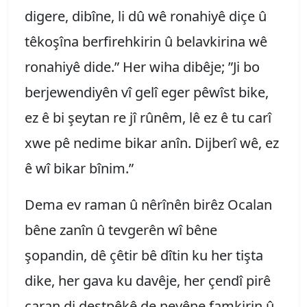
digere, dibîne, li dû wê ronahiyê diçe û
têkoşîna berfirehkirin û belavkirina wê
ronahiyê dide.” Her wiha dibêje; ”Ji bo
berjewendiyên vî gelî eger pêwîst bike,
ez ê bi şeytan re jî rûnêm, lê ez ê tu carî
xwe pê nedime bikar anîn. Dijberî wê, ez
ê wî bikar bînim.”
Dema ev raman û nêrînên birêz Ocalan
bêne zanîn û tevgerên wî bêne
şopandin, dê çêtir bê dîtin ku her tişta
dike, her gava ku davêje, her çendî pirê
caran di destpêkê de neyêne famkirin û