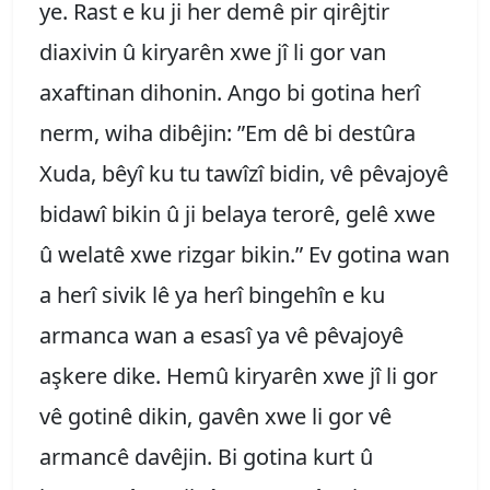
ye. Rast e ku ji her demê pir qirêjtir
diaxivin û kiryarên xwe jî li gor van
axaftinan dihonin. Ango bi gotina herî
nerm, wiha dibêjin: ”Em dê bi destûra
Xuda, bêyî ku tu tawîzî bidin, vê pêvajoyê
bidawî bikin û ji belaya terorê, gelê xwe
û welatê xwe rizgar bikin.” Ev gotina wan
a herî sivik lê ya herî bingehîn e ku
armanca wan a esasî ya vê pêvajoyê
aşkere dike. Hemû kiryarên xwe jî li gor
vê gotinê dikin, gavên xwe li gor vê
armancê davêjin. Bi gotina kurt û