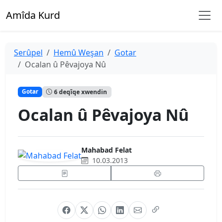
Amîda Kurd
Serûpel
Hemû Weşan
Gotar
Ocalan û Pêvajoya Nû
Gotar
6 deqîqe xwendin
Ocalan û Pêvajoya Nû
Mahabad Felat
10.03.2013