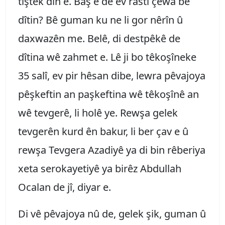
tiştek din e. Baş e dê ev rastî çewa bê
dîtin? Bê guman ku ne li gor nêrîn û
daxwazên me. Belê, di destpêkê de
dîtina wê zahmet e. Lê ji bo têkoşîneke
35 salî, ev pir hêsan dibe, lewra pêvajoya
pêşkeftin an paşkeftina wê têkoşînê an
wê tevgerê, li holê ye. Rewşa gelek
tevgerên kurd ên bakur, li ber çav e û
rewşa Tevgera Azadiyê ya di bin rêberiya
xeta serokayetiyê ya birêz Abdullah
Ocalan de jî, diyar e.
Di vê pêvajoya nû de, gelek şik, guman û