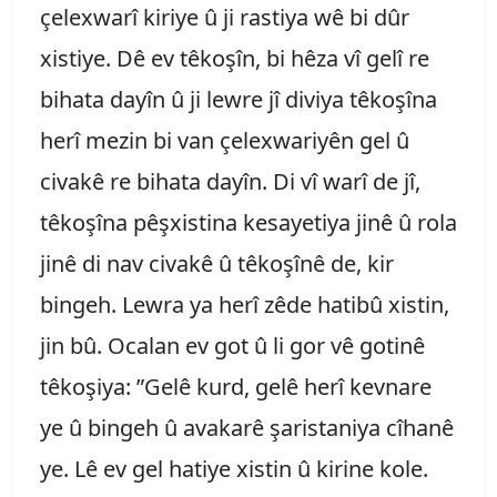
çelexwarî kiriye û ji rastiya wê bi dûr
xistiye. Dê ev têkoşîn, bi hêza vî gelî re
bihata dayîn û ji lewre jî diviya têkoşîna
herî mezin bi van çelexwariyên gel û
civakê re bihata dayîn. Di vî warî de jî,
têkoşîna pêşxistina kesayetiya jinê û rola
jinê di nav civakê û têkoşînê de, kir
bingeh. Lewra ya herî zêde hatibû xistin,
jin bû. Ocalan ev got û li gor vê gotinê
têkoşiya: ”Gelê kurd, gelê herî kevnare
ye û bingeh û avakarê şaristaniya cîhanê
ye. Lê ev gel hatiye xistin û kirine kole.