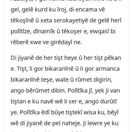
gel, gelê kurd ku îroj, di encama vê
têkoşînê û xeta serokayetiyê de gelê herî
polîtîze, dînamîk û têkoşer e, ewqasî bi
rêberê xwe ve girêdayî ne.
Di jiyanê de her tişt heye û her tişt pêkan
e. Tişt, li gor bikaranînê û li gor armanca
bikaranînê teşe, wate û rûmet digirin,
ango bêrûmet dibin. Polîtîka jî, yek ji van
tiştan e ku navê wê li ser e, ango durûtî
ye. Polîtîka êdî bûye tiştekî wisa ku, bêyî
wê di jiyanê de pel naheje. Ji lewre ye ku