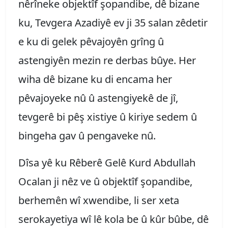
nêrîneke objektîf şopandibe, dê bizane
ku, Tevgera Azadiyê ev ji 35 salan zêdetir
e ku di gelek pêvajoyên grîng û
astengiyên mezin re derbas bûye. Her
wiha dê bizane ku di encama her
pêvajoyeke nû û astengiyekê de jî,
tevgerê bi pêş xistiye û kiriye sedem û
bingeha gav û pengaveke nû.
Dîsa yê ku Rêberê Gelê Kurd Abdullah
Ocalan ji nêz ve û objektîf şopandibe,
berhemên wî xwendibe, li ser xeta
serokayetiya wî lê kola be û kûr bûbe, dê