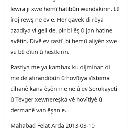
lewra ji xwe hemî hatibûn wendakirin. Lê
îroj rewş ne ev e. Her gavek di rêya
azadiya vî gelî de, pir bi êş û jan hatine
avêtin. Divê ev rastî, bi hemû aliyên xwe
ve bê dîtin û hestkirin.
Rastiya me ya kambax ku dijminan di
me de afirandibûn û hovîtiya sîstema
cîhanê kana êşên me ne û ev Serokayetî
û Tevger xewnereşka vê hovîtiyê û
dermanê van êşan e.
Mahabad Felat Arda 2013-03-10