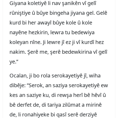
Giyana koletiyê li nav şanikên vî gelî
rûniştiye û bûye bingeha jiyana gel. Gelê
kurd bi her awayî bûye kole û kole
nayêne hezkirin, lewra tu bedewiya
koleyan nîne. Ji lewre jî ez ji vî kurdî hez
nakim. Şerê me, şerê bedewkirina vî gelî
ye.”
Ocalan, ji bo rola serokayetiyê jî, wiha
dibêje: ”Serok, an saziya serokayetiyê ew
kes an saziye ku, di rewşa herî bê hêvî û
bê derfet de, di tariya zilûmat a mirinê
de, li ronahiyeke bi qasî serê derziyê