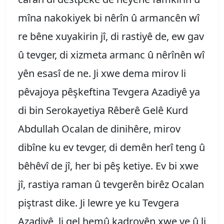
mîna nakokiyek bi nêrîn û armancên wî
re bêne xuyakirin jî, di rastiyê de, ew gav
û tevger, di xizmeta armanc û nêrînên wî
yên esasî de ne. Ji xwe dema mirov li
pêvajoya pêşkeftina Tevgera Azadiyê ya
di bin Serokayetiya Rêberê Gelê Kurd
Abdullah Ocalan de dinihêre, mirov
dibîne ku ev tevger, di demên herî teng û
bêhêvî de jî, her bi pêş ketiye. Ev bi xwe
jî, rastiya raman û tevgerên birêz Ocalan
piştrast dike. Ji lewre ye ku Tevgera
Azadiyê, li gel hemû kadroyên xwe ve û li