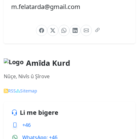
m.felatarda@gmail.com
Amîda Kurd
Nûçe, Nivîs û Şîrove
RSS
Sitemap
Li me bigere
+46
WhatsApp: +46