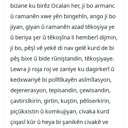
bizane ku birêz Ocalan her, ji bo armanc
û ramanên xwe yên bingehîn, ango ji bo
jiyan, giyan û ramanên azad têkoşiya ye
û beriya şer û têkoşîna li hemberî dijmin,
ji bo, pêşî vê yekê di nav gelê kurd de bi
pêş bixe û bide rûniştandin, têkoşiyaye.
Lewra ji roja roj ve zaniye ku dagirkerî û
kedxwariyê bi polîtîkayên asîmîlasyon,
dejenerasyon, tepisandin, çewisandin,
çavtirsîkirin, girtin, kuştin, pêliserkirin,
piçûkxistin û komkujiyan, civaka kurd
çiqasî kûr û heya bi şanikên civakê ve