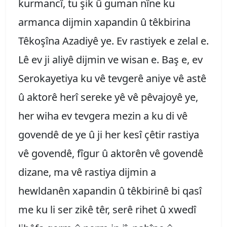
kurmancî, tu şik û guman nîne ku
armanca dijmin xapandin û têkbirina
Têkoşîna Azadiyê ye. Ev rastiyek e zelal e.
Lê ev ji aliyê dijmin ve wisan e. Baş e, ev
Serokayetiya ku vê tevgerê aniye vê astê
û aktorê herî sereke yê vê pêvajoyê ye,
her wiha ev tevgera mezin a ku di vê
govendê de ye û ji her kesî çêtir rastiya
vê govendê, fîgur û aktorên vê govendê
dizane, ma vê rastiya dijmin a
hewldanên xapandin û têkbirinê bi qasî
me ku li ser zikê têr, serê rihet û xwedî