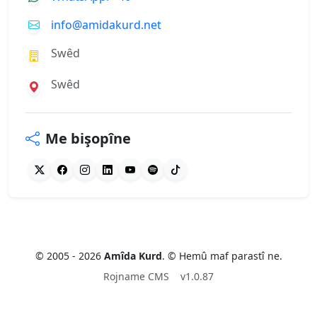
info@amidakurd.net
Swêd
Swêd
Me bişopîne
© 2005 - 2026
Amîda Kurd
. © Hemû maf parastî ne.
Rojname CMS
v1.0.87