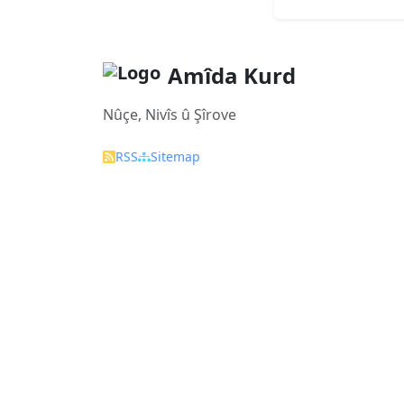
Amîda Kurd
Nûçe, Nivîs û Şîrove
RSS
Sitemap