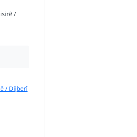
sirê /
 / Dijberî