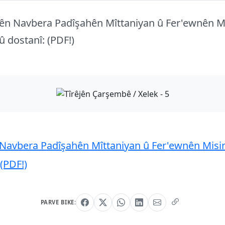
n Navbera Padîşahên Mîttaniyan û Fer'ewnên Mi
 û dostanî: (PDF!)
avbera Padîşahên Mîttaniyan û Fer'ewnên Misirê
 (PDF!)
PARVE BIKE: