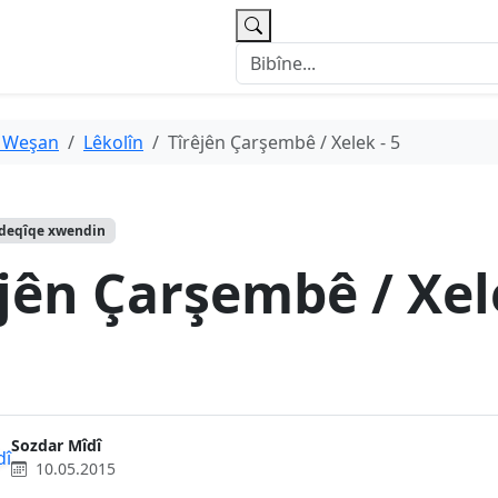
 Weşan
Lêkolîn
Tîrêjên Çarşembê / Xelek - 5
 deqîqe xwendin
jên Çarşembê / Xel
Sozdar Mîdî
10.05.2015