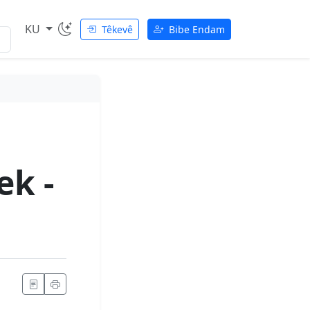
KU
Têkevê
Bibe Endam
ek -