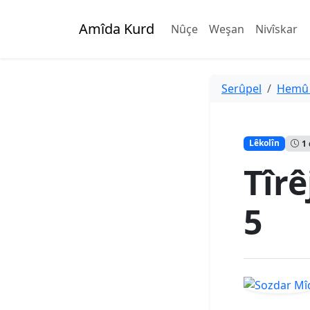
Amîda Kurd
Nûçe
Weşan
Nivîskar
Serûpel
Hemû
Lêkolîn
1
Tîrê
5