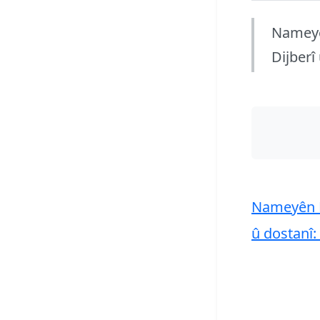
Nameyê
Dijberî
Nameyên N
û dostanî: