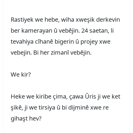
Rastiyek we hebe, wiha xweşik derkevin
ber kamerayan û vebêjin. 24 saetan, li
tevahiya cîhanê bigerin û projey xwe
vebejin. Bi her zimanî vebêjin.
We kir?
Heke we kiribe çima, çawa Ûris ji we ket
şikê, ji we tirsiya û bi dijminê xwe re
gihaşt hev?