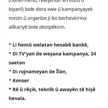
(hunermend, rewşenbîr ên Kurd û
biyanî) bide dora xwe û kampanyayek
mezin û organîze ji bo berhevkirina
alîkariyê bide destpêkirin.
*
Li hemû welatan hesabê bankê,
*
Di TV'yan de weşana kampanya, 24
saetan
*
Di rojnameyan de Îlan,
*
Konser
* Rê û rêçik, teknîk û awayên tê hişê
hevala.