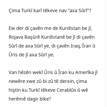
Çima Turkî karî têkeve nav "axa Sûrî"?
Ew der di çavên me de Kurdistan be jî,
Rojava Başûrê Kurdistanê be jî di çavên
Sûrî de axa Sûrî ye, di çavên Iraq, Îran û
Ûris de jî axa Sûrî ye.
Van hêzên wekî Ûris û Îran ku Amerîka jî
newêre xwe zû bi zû tê derxin, çima
hiştin ku Turkî têkeve Cerablûs û wê
herêmê dagir bike?