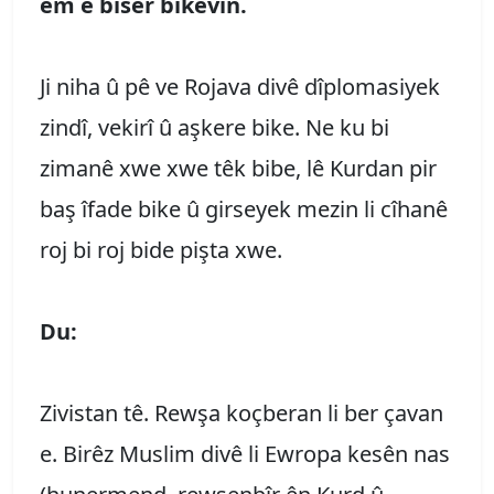
em ê biser bikevin.
Ji niha û pê ve Rojava divê dîplomasiyek
zindî, vekirî û aşkere bike. Ne ku bi
zimanê xwe xwe têk bibe, lê Kurdan pir
baş îfade bike û girseyek mezin li cîhanê
roj bi roj bide pişta xwe.
Du:
Zivistan tê. Rewşa koçberan li ber çavan
e. Birêz Muslim divê li Ewropa kesên nas