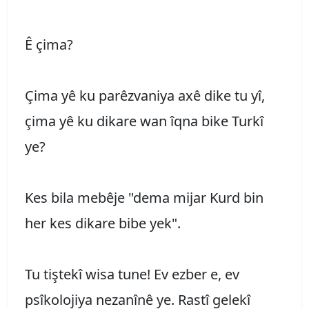
Ê çima?
Çima yê ku parêzvaniya axê dike tu yî,
çima yê ku dikare wan îqna bike Turkî
ye?
Kes bila mebêje "dema mijar Kurd bin
her kes dikare bibe yek".
Tu tiştekî wisa tune! Ev ezber e, ev
psîkolojiya nezanînê ye. Rastî gelekî