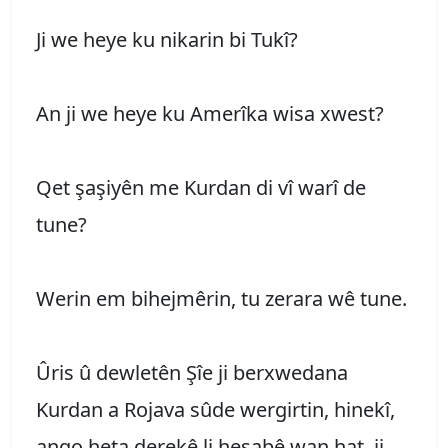
Ji we heye ku nikarin bi Tukî?
An ji we heye ku Amerîka wisa xwest?
Qet şaşiyên me Kurdan di vî warî de
tune?
Werin em bihejmêrin, tu zerara wê tune.
Ûris û dewletên Şîe ji berxwedana
Kurdan a Rojava sûde wergirtin, hinekî,
ango heta derekê li hesabê wan hat, ji