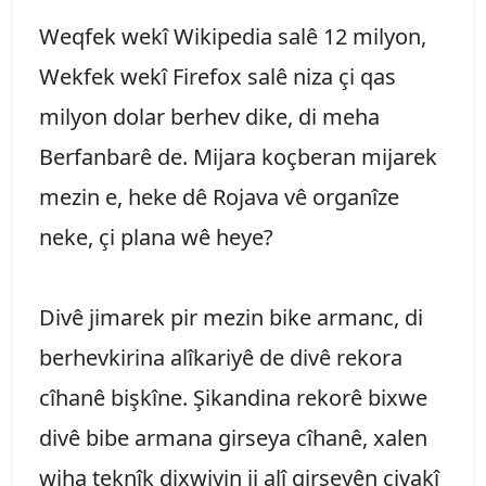
Weqfek wekî Wikipedia salê 12 milyon,
Wekfek wekî Firefox salê niza çi qas
milyon dolar berhev dike, di meha
Berfanbarê de. Mijara koçberan mijarek
mezin e, heke dê Rojava vê organîze
neke, çi plana wê heye?
Divê jimarek pir mezin bike armanc, di
berhevkirina alîkariyê de divê rekora
cîhanê bişkîne. Şikandina rekorê bixwe
divê bibe armana girseya cîhanê, xalen
wiha teknîk dixwiyin ji alî girseyên civakî