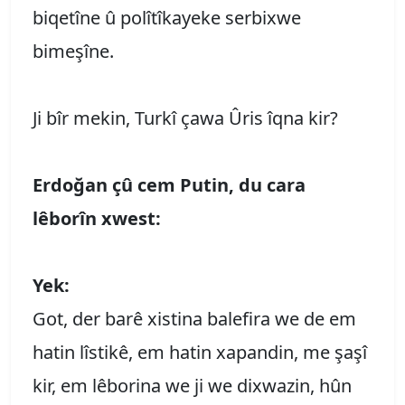
biqetîne û polîtîkayeke serbixwe
bimeşîne.
Ji bîr mekin, Turkî çawa Ûris îqna kir?
Erdoğan çû cem Putin, du cara
lêborîn xwest:
Yek:
Got, der barê xistina balefira we de em
hatin lîstikê, em hatin xapandin, me şaşî
kir, em lêborina we ji we dixwazin, hûn