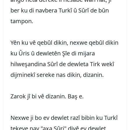
ber ku di navbera Turkî û Sûrî de bûn
tampon.
Yên ku vê qebûl dikin, nexwe qebûl dikin
ku Ûris û dewletên Şîe di mijara
hilweşandina Sûrî de dewleta Tirk wekî
dijminekî sereke nas dikin, dizanin.
Zarok jî bi vê dizanin. Baş e.
Nexwe ji bo ev dewlet razî bibin ku Turkî
tekeve nav "axa Sûri" divê ev dewlet