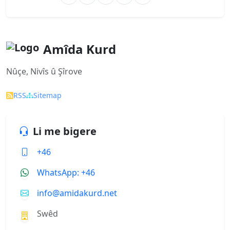
Amîda Kurd
Nûçe, Nivîs û Şîrove
RSS
Sitemap
Li me bigere
+46
WhatsApp: +46
info@amidakurd.net
Swêd