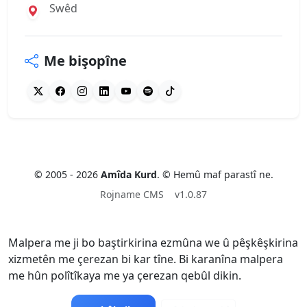
Swêd
Me bişopîne
© 2005 - 2026
Amîda Kurd
. © Hemû maf parastî ne.
Rojname CMS
v1.0.87
Malpera me ji bo baştirkirina ezmûna we û pêşkêşkirina
xizmetên me çerezan bi kar tîne. Bi karanîna malpera
me hûn polîtîkaya me ya çerezan qebûl dikin.