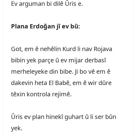
Ev arguman bi dilê Ûris e.
Plana Erdoğan jî ev bû:
Got, em ê nehêlin Kurd li nav Rojava
bibin yek parçe û ev mijar derbasî
merheleyeke din bibe. Ji bo vê em ê
dakevin heta El Babê, em ê wir dûre
têxin kontrola rejimê.
Ûris ev plan hinekî guhart û li ser bûn
yek.