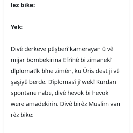
lez bike:
Yek:
Divê derkeve pêşberî kamerayan û vê
mijar bombekirina Efrînê bi zimanekî
dîplomatîk bîne zimên, ku Ûris dest ji vê
şaşiyê berde. Dîplomasî jî wekî Kurdan
spontane nabe, divê hevok bi hevok
were amadekirin. Divê birêz Muslim van
rêz bike: