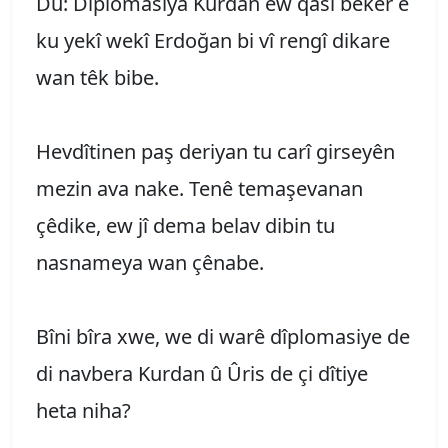
Du: Dîplomasiya Kurdan ew qasî bêkêr e
ku yekî wekî Erdoğan bi vî rengî dikare
wan têk bibe.
Hevdîtinen paş deriyan tu carî girseyên
mezin ava nake. Tenê temaşevanan
çêdike, ew jî dema belav dibin tu
nasnameya wan çênabe.
Bîni bîra xwe, we di warê dîplomasiye de
di navbera Kurdan û Ûris de çi dîtiye
heta niha?