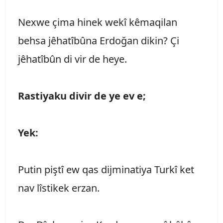
Nexwe çima hinek wekî kêmaqilan
behsa jêhatîbûna Erdoğan dikin? Çi
jêhatîbûn di vir de heye.
Rastiyaku divir de ye ev e;
Yek:
Putin piştî ew qas dijminatiya Turkî ket
nav lîstikek erzan.