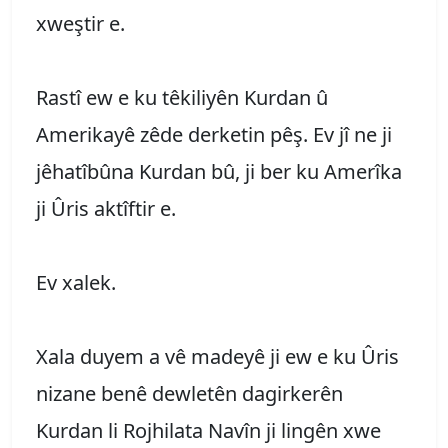
xweştir e.
Rastî ew e ku têkiliyên Kurdan û
Amerikayê zêde derketin pêş. Ev jî ne ji
jêhatîbûna Kurdan bû, ji ber ku Amerîka
ji Ûris aktîftir e.
Ev xalek.
Xala duyem a vê madeyê ji ew e ku Ûris
nizane benê dewletên dagirkerên
Kurdan li Rojhilata Navîn ji lingên xwe