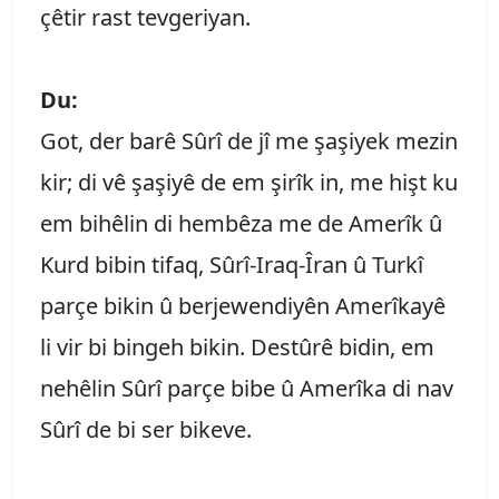
çêtir rast tevgeriyan.
Du:
Got, der barê Sûrî de jî me şaşiyek mezin
kir; di vê şaşiyê de em şirîk in, me hişt ku
em bihêlin di hembêza me de Amerîk û
Kurd bibin tifaq, Sûrî-Iraq-Îran û Turkî
parçe bikin û berjewendiyên Amerîkayê
li vir bi bingeh bikin. Destûrê bidin, em
nehêlin Sûrî parçe bibe û Amerîka di nav
Sûrî de bi ser bikeve.