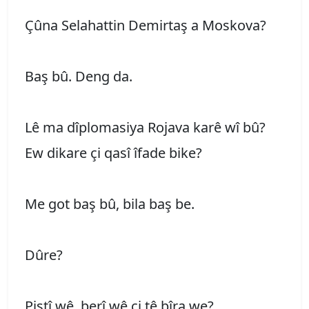
Çûna Selahattin Demirtaş a Moskova?
Baş bû. Deng da.
Lê ma dîplomasiya Rojava karê wî bû?
Ew dikare çi qasî îfade bike?
Me got baş bû, bila baş be.
Dûre?
Piştî wê, berî wê çi tê bîra we?