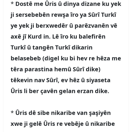
*
Dostê me Ûris û dinya dizane ku yek
ji sersebebên rewşa îro ya Sûrî Turkî
ye yek ji berxwedêr û parêzvanên vê
axê jî Kurd in. Lê îro ku balefirên
Turkî û tangên Turkî dikarin
belasebeb (digel ku bi hev re hêza me
têra parastina hemû Sûrî dike)
têkevin nav Sûrî, ev hêz û siyaseta
Ûris li ber çavên gelan erzan dike.
*
Ûris dê sibe nikaribe van şaşiyên
xwe ji gelê Ûris re vebêje û nikaribe