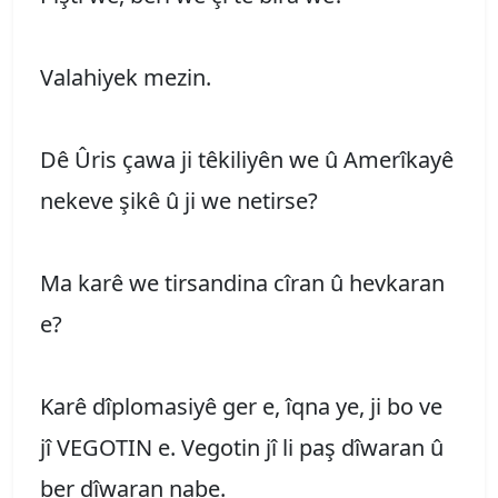
Valahiyek mezin.
Dê Ûris çawa ji têkiliyên we û Amerîkayê
nekeve şikê û ji we netirse?
Ma karê we tirsandina cîran û hevkaran
e?
Karê dîplomasiyê ger e, îqna ye, ji bo ve
jî VEGOTIN e. Vegotin jî li paş dîwaran û
ber dîwaran nabe.