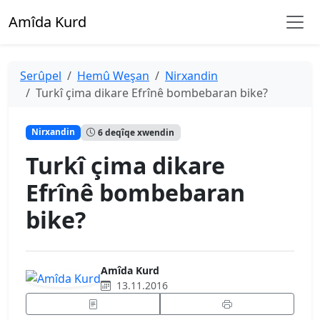
Amîda Kurd
Serûpel
Hemû Weşan
Nirxandin
Turkî çima dikare Efrînê bombebaran bike?
Nirxandin
6 deqîqe xwendin
Turkî çima dikare
Efrînê bombebaran
bike?
Amîda Kurd
13.11.2016