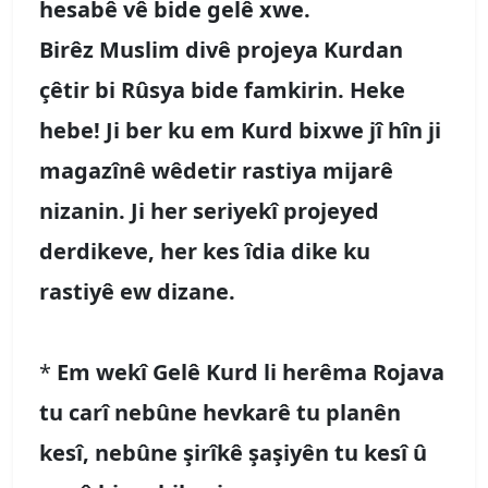
hesabê vê bide gelê xwe.
Birêz Muslim divê projeya Kurdan
çêtir bi Rûsya bide famkirin. Heke
hebe! Ji ber ku em Kurd bixwe jî hîn ji
magazînê wêdetir rastiya mijarê
nizanin. Ji her seriyekî projeyed
derdikeve, her kes îdia dike ku
rastiyê ew dizane.
*
Em wekî Gelê Kurd li herêma Rojava
tu carî nebûne hevkarê tu planên
kesî, nebûne şirîkê şaşiyên tu kesî û