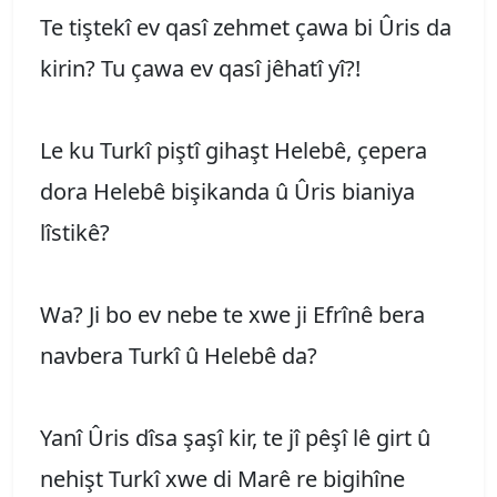
Te tiştekî ev qasî zehmet çawa bi Ûris da
kirin? Tu çawa ev qasî jêhatî yî?!
Le ku Turkî piştî gihaşt Helebê, çepera
dora Helebê bişikanda û Ûris bianiya
lîstikê?
Wa? Ji bo ev nebe te xwe ji Efrînê bera
navbera Turkî û Helebê da?
Yanî Ûris dîsa şaşî kir, te jî pêşî lê girt û
nehişt Turkî xwe di Marê re bigihîne