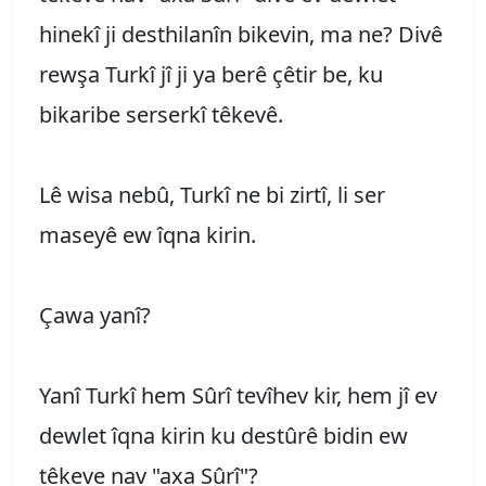
hinekî ji desthilanîn bikevin, ma ne? Divê
rewşa Turkî jî ji ya berê çêtir be, ku
bikaribe serserkî têkevê.
Lê wisa nebû, Turkî ne bi zirtî, li ser
maseyê ew îqna kirin.
Çawa yanî?
Yanî Turkî hem Sûrî tevîhev kir, hem jî ev
dewlet îqna kirin ku destûrê bidin ew
têkeve nav "axa Sûrî"?