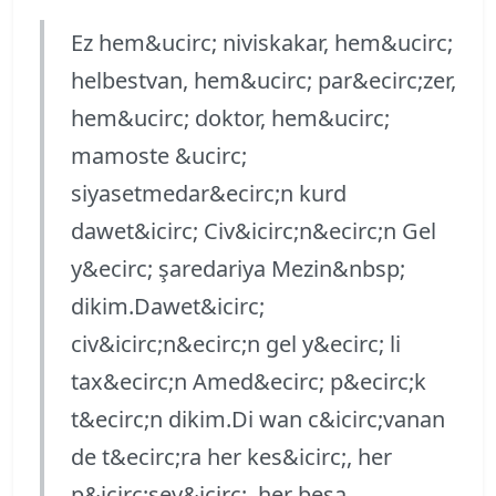
Ez hem&ucirc; niviskakar, hem&ucirc;
helbestvan, hem&ucirc; par&ecirc;zer,
hem&ucirc; doktor, hem&ucirc;
mamoste &ucirc;
siyasetmedar&ecirc;n kurd
dawet&icirc; Civ&icirc;n&ecirc;n Gel
y&ecirc; şaredariya Mezin&nbsp;
dikim.Dawet&icirc;
civ&icirc;n&ecirc;n gel y&ecirc; li
tax&ecirc;n Amed&ecirc; p&ecirc;k
t&ecirc;n dikim.Di wan c&icirc;vanan
de t&ecirc;ra her kes&icirc;, her
p&icirc;şey&icirc;, her beşa