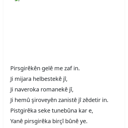
Pirsgirêkên gelê me zaf in.
Ji mijara helbestekê jî,
Ji naveroka romanekê jî,
Ji hemû şiroveyên zanistê jî zêdetir in.
Pistgirêka seke tunebûna kar e,
Yanê pirsgirêka birçî bûnê ye.