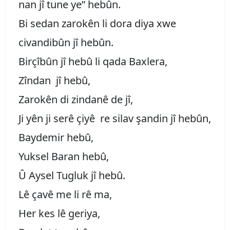
nan jî tune ye” hebûn.
Bi sedan zarokên li dora diya xwe
civandibûn jî hebûn.
Birçîbûn jî hebû li qada Baxlera,
Zîndan jî hebû,
Zarokên di zindanê de jî,
Ji yên ji serê çiyê re silav şandin jî hebûn,
Baydemir hebû,
Yuksel Baran hebû,
Û Aysel Tugluk jî hebû.
Lê çavê me li rê ma,
Her kes lê geriya,