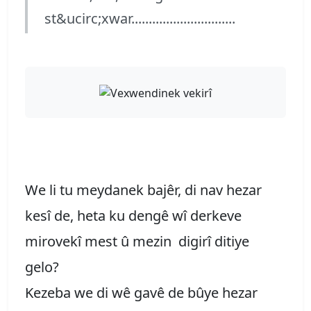
st&ucirc;xwar..............................
We li tu meydanek bajêr, di nav hezar
kesî de, heta ku dengê wî derkeve
mirovekî mest û mezin digirî ditiye
gelo?
Kezeba we di wê gavê de bûye hezar