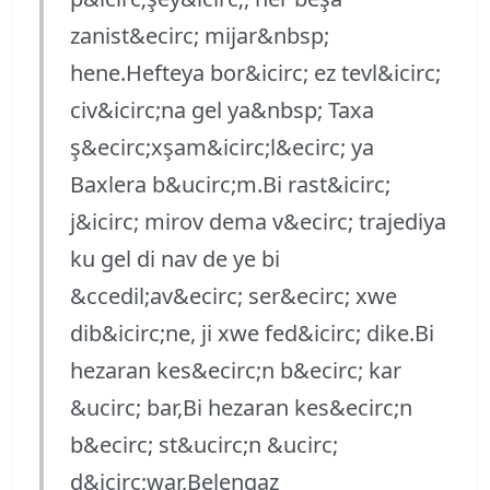
zanist&ecirc; mijar&nbsp;
hene.Hefteya bor&icirc; ez tevl&icirc;
civ&icirc;na gel ya&nbsp; Taxa
ş&ecirc;xşam&icirc;l&ecirc; ya
Baxlera b&ucirc;m.Bi rast&icirc;
j&icirc; mirov dema v&ecirc; trajediya
ku gel di nav de ye bi
&ccedil;av&ecirc; ser&ecirc; xwe
dib&icirc;ne, ji xwe fed&icirc; dike.Bi
hezaran kes&ecirc;n b&ecirc; kar
&ucirc; bar,Bi hezaran kes&ecirc;n
b&ecirc; st&ucirc;n &ucirc;
d&icirc;war,Belengaz