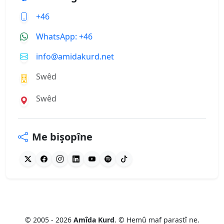
+46
WhatsApp: +46
info@amidakurd.net
Swêd
Swêd
Me bişopîne
© 2005 - 2026
Amîda Kurd
. © Hemû maf parastî ne.