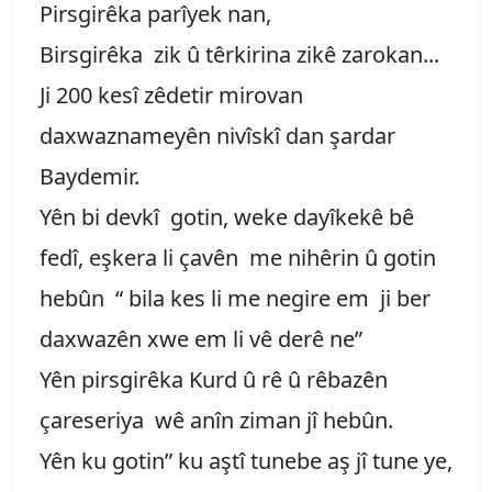
Pirsgirêka parîyek nan,
Birsgirêka zik û têrkirina zikê zarokan...
Ji 200 kesî zêdetir mirovan
daxwaznameyên nivîskî dan şardar
Baydemir.
Yên bi devkî gotin, weke dayîkekê bê
fedî, eşkera li çavên me nihêrin û gotin
hebûn “ bila kes li me negire em ji ber
daxwazên xwe em li vê derê ne”
Yên pirsgirêka Kurd û rê û rêbazên
çareseriya wê anîn ziman jî hebûn.
Yên ku gotin” ku aştî tunebe aş jî tune ye,