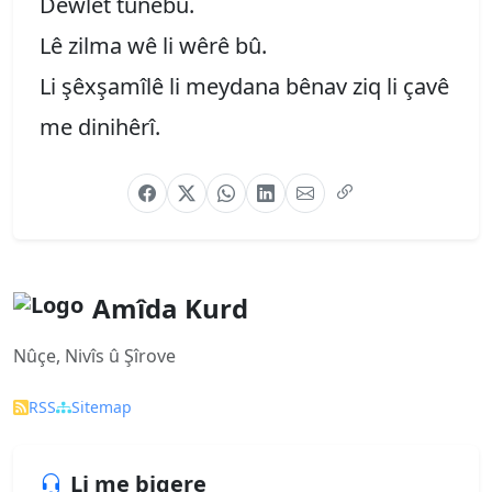
Dewlet tunebû.
Lê zilma wê li wêrê bû.
Li şêxşamîlê li meydana bênav ziq li çavê
me dinihêrî.
Amîda Kurd
Nûçe, Nivîs û Şîrove
RSS
Sitemap
Li me bigere