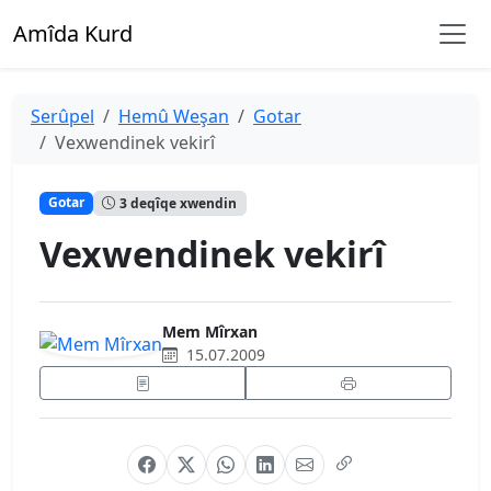
Amîda Kurd
Serûpel
Hemû Weşan
Gotar
Vexwendinek vekirî
Gotar
3 deqîqe xwendin
Vexwendinek vekirî
Mem Mîrxan
15.07.2009