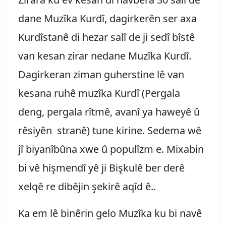
dane Muzîka Kurdî, dagirkerên ser axa
Kurdîstanê di hezar salî de ji sedî bîstê
van kesan zirar nedane Muzîka Kurdî.
Dagirkeran ziman guherstine lê van
kesana ruhê muzîka Kurdî (Pergala
deng, pergala rîtmê, avanî ya haweyê û
rêsiyên stranê) tune kirine. Sedema wê
jî biyanîbûna xwe û populîzm e. Mixabin
bi vê hişmendî yê ji Bişkulê ber derê
xelqê re dibêjin şekirê aqîd ê..
Ka em lê binêrin gelo Muzîka ku bi navê