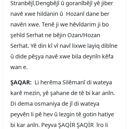
Stranbêjî,Dengbêjî û goranîbêjî yê jiber
navê xwe hildanin û Hozanî dane ber
navên xwe. Tenê ji we hêvîdarim ji bo
şehîd Serhat ne bêjin Ozan/Hozan
Serhat. Yê din kî vî navî lixwe layiq dibîne
û dide pêşya navê xwe bila deynîn kêfa
wan e.
ŞAQAR:
Li herêma Silêmanî di wateya
karê mezin, yê şahane de tê bi kar anîn.
Di dema osmaniya de jî di wateya
peyvên li pê hev û lezgin tê gotin hatiye
bi kar anîn. Peyva ŞAQİR ŞAQİR îro li