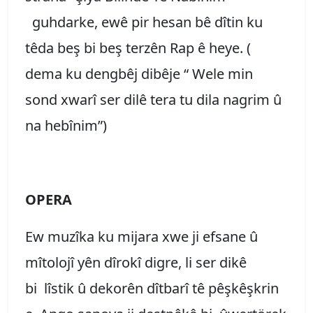
guhdarke, ewê pir hesan bê dîtin ku
têda beş bi beş terzên Rap ê heye. (
dema ku dengbêj dibêje “ Wele min
sond xwarî ser dilê tera tu dila nagrim û
na hebînim”)
OPERA
Ew muzîka ku mijara xwe ji efsane û
mîtolojî yên dîrokî digre, li ser dikê
bi lîstik û dekorên dîtbarî tê pêşkêşkrin