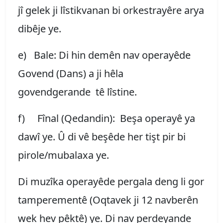
jî gelek ji lîstikvanan bi orkestrayêre arya
dibêje ye.
e) Bale: Di hin demên nav operayêde
Govend (Dans) a ji hêla
govendgerande tê lîstine.
f) Fînal (Qedandin): Beşa operayê ya
dawî ye. Û di vê beşêde her tişt pir bi
pirole/mubalaxa ye.
Di muzîka operayêde pergala deng li gor
tamperementê (Oqtavek ji 12 navberên
wek hev pêktê) ye. Di nav perdeyande