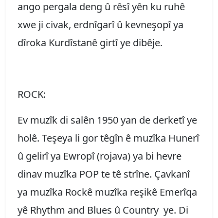
ango pergala deng û rêsî yên ku ruhê
xwe ji civak, erdnîgarî û kevneşopî ya
dîroka Kurdîstanê girtî ye dibêje.
ROCK:
Ev muzîk di salên 1950 yan de derketî ye
holê. Teşeya li gor têgîn ê muzîka Hunerî
û gelirî ya Ewropî (rojava) ya bi hevre
dinav muzîka POP te tê strîne. Çavkanî
ya muzîka Rockê muzîka reşikê Emerîqa
yê Rhythm and Blues û Country ye. Di