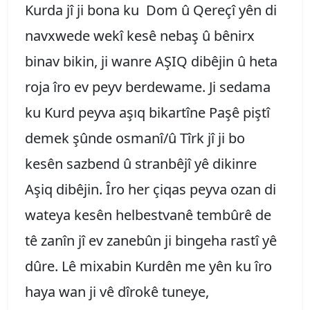
Kurda jî ji bona ku Dom û Qereçî yên di
navxwede wekî kesê nebaş û bênirx
binav bikin, ji wanre AŞIQ dibêjin û heta
roja îro ev peyv berdewame. Ji sedama
ku Kurd peyva aşıq bikartîne Paşê piştî
demek şûnde osmanî/û Tîrk jî ji bo
kesên sazbend û stranbêjî yê dikinre
Aşiq dibêjin. Îro her çiqas peyva ozan di
wateya kesên helbestvanê tembûrê de
tê zanîn jî ev zanebûn ji bingeha rastî yê
dûre. Lê mixabin Kurdên me yên ku îro
haya wan ji vê dîrokê tuneye,