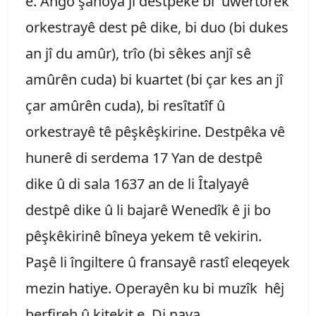
e. Ango şanoya ji destpêkê bi ûwertörek
orkestrayê dest pê dike, bi duo (bi dukes
an jî du amûr), trîo (bi sêkes anjî sê
amûrên cuda) bi kuartet (bi çar kes an jî
çar amûrên cuda), bi resîtatîf û
orkestrayê tê pêşkêşkirine. Destpêka vê
hunerê di serdema 17 Yan de destpê
dike û di sala 1637 an de li Îtalyayê
destpê dike û li bajarê Wenedîk ê ji bo
pêşkêkirinê bîneya yekem tê vekirin.
Paşê li îngiltere û fransayê rastî eleqeyek
mezin hatiye. Operayên ku bi muzîk hêj
berfireh û kitekit e. Di nava