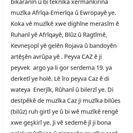
bikaranîn û bi teknîka xermankirina
muzîka Afrîqa-Emerîqa û Ewropayê ye.
Koka vê muzîkê xwe dighîne merasîm ê
Ruhanî yê Afrîqayê, Blûz û Ragtîmê,
Kevneşopî yê gelên Rojava û bandoyên
artêşên avrûpa yê . Peyva CAZ ê ji
peyvek argo ya li gor serdema 19. ya
derketî ye holê. Lê îro peyva Caz ê di
wateya Enerjîk, Rûhanî û bilerzî ye. Di
destpêkê de muzîka Caz ji muzîka bilûes
(bilûz) ruh girtî ye û bi wê muzîkê rengê
xwe geşkirî ye. Ji vê sedemê jî ji bona