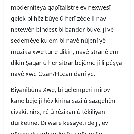
modernîteya qapîtalistre ev nexweşî
gelek bi hêz bûye û herî zêde li nav
netewên bindest bi bandor bûye. Ji vê
sedemêye ku em bi navê nûjenî yê
muzîka xwe tune dikin, navê stranê em
dikin Şaqar û her sitranbêjême jî li pêşya
navê xwe Ozan/Hozan danî ye.
Biyanîbûna Xwe, bi gelemperi mirov
kane bêje ji hêvîkirina sazî û sazgehên
civakî, nirx, rê û rêzikan û têkiliyan
dûrketine. Di warê kesayetî de jî, ev
pêvajo di cerbandin û venêran ên