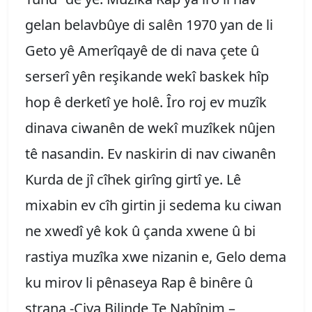
gelan belavbûye di salên 1970 yan de li
Geto yê Amerîqayê de di nava çete û
serserî yên reşikande wekî baskek hîp
hop ê derketî ye holê. Îro roj ev muzîk
dinava ciwanên de wekî muzîkek nûjen
tê nasandin. Ev naskirin di nav ciwanên
Kurda de jî cîhek girîng girtî ye. Lê
mixabin ev cîh girtin ji sedema ku ciwan
ne xwedî yê kok û çanda xwene û bi
rastiya muzîka xwe nizanin e, Gelo dema
ku mirov li pênaseya Rap ê binêre û
strana -Çiya Bilinde Te Nabînim –