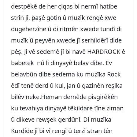
destpêkê de her çiqas bi nermî hatibe
strîn jî, paşê gotin û muzîk rengê xwe
dugeherzîne û di ritmên xwede tundî di
muzîk û peyvên xwede jî serhildêrî dide
pêş. Ji vê sedemê jî bi navê HARDROCK ê
babetek nû li dinyayê belav dibe. Ev
belavbûn dibe sedema ku muzîka Rock
êdî tenê derd û kul, jan û gazinên reşika
bilêv neke.Heman demêde pisgirêkên
ku tevahiya dinyayê têkildare tîne ziman
û dikeve rewşek gerdûnî. Di muzîka
Kurdîde jî bi vî rengî û terzî stran tên