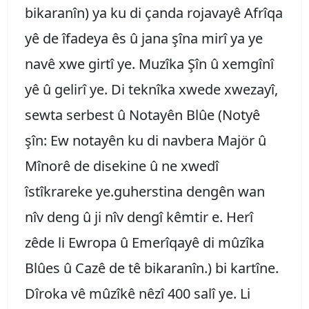
bikaranîn) ya ku di çanda rojavayê Afrîqa
yê de îfadeya ês û jana şîna mirî ya ye
navê xwe girtî ye. Muzîka Şîn û xemgînî
yê û gelirî ye. Di teknîka xwede xwezayî,
sewta serbest û Notayên Blûe (Notyê
şîn: Ew notayên ku di navbera Majör û
Mînorê de disekine û ne xwedî
îstîkrareke ye.guherstina dengên wan
nîv deng û ji nîv dengî kêmtir e. Herî
zêde li Ewropa û Emerîqayê di mûzîka
Blûes û Cazê de tê bikaranîn.) bi kartîne.
Dîroka vê mûzîkê nêzî 400 salî ye. Li