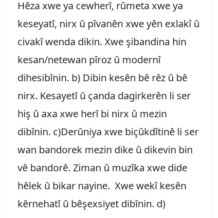
Hêza xwe ya cewherî, rûmeta xwe ya
keseyatî, nirx û pîvanên xwe yên exlakî û
civakî wenda dikin. Xwe şibandina hin
kesan/netewan pîroz û modernî
dihesibînin. b) Dibin kesên bê rêz û bê
nirx. Kesayetî û çanda dagirkerên li ser
hiş û axa xwe herî bi nirx û mezin
dibînin. c)Derûniya xwe biçûkdîtinê li ser
wan bandorek mezin dike û dikevin bin
vê bandorê. Ziman û muzîka xwe dide
hêlek û bikar nayine. Xwe wekî kesên
kêrnehatî û bêşexsiyet dibînin. d)