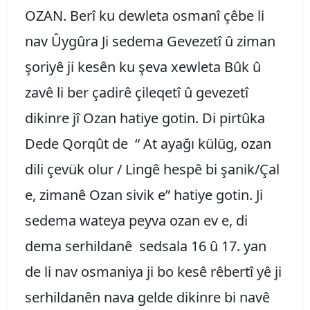
OZAN. Berî ku dewleta osmanî çêbe li
nav Ûygûra Ji sedema Gevezetî û ziman
şoriyê ji kesên ku şeva xewleta Bûk û
zavê li ber çadirê çileqetî û gevezetî
dikinre jî Ozan hatiye gotin. Di pirtûka
Dede Qorqût de “ At ayağı külüg, ozan
dili çevük olur / Lingê hespê bi şanik/Çal
e, zimanê Ozan sivik e” hatiye gotin. Ji
sedema wateya peyva ozan ev e, di
dema serhildanê sedsala 16 û 17. yan
de li nav osmaniya ji bo kesê rêbertî yê ji
serhildanên nava gelde dikinre bi navê