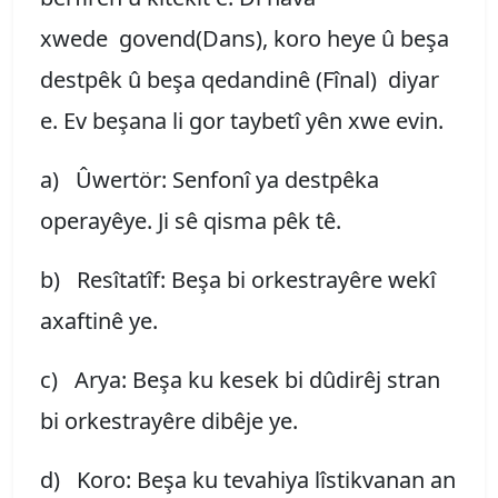
xwede govend(Dans), koro heye û beşa
destpêk û beşa qedandinê (Fînal) diyar
e. Ev beşana li gor taybetî yên xwe evin.
a) Ûwertör: Senfonî ya destpêka
operayêye. Ji sê qisma pêk tê.
b) Resîtatîf: Beşa bi orkestrayêre wekî
axaftinê ye.
c) Arya: Beşa ku kesek bi dûdirêj stran
bi orkestrayêre dibêje ye.
d) Koro: Beşa ku tevahiya lîstikvanan an