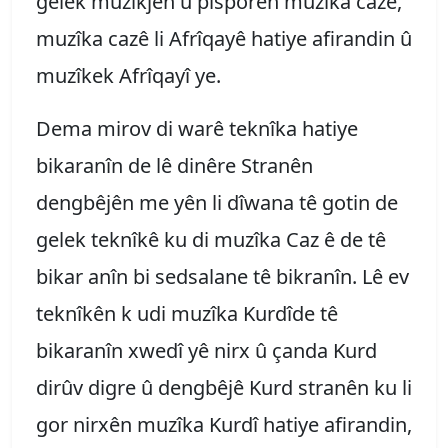
gelek mûzîkjen û pisporên muzîka cazê,
muzîka cazê li Afrîqayê hatiye afirandin û
muzîkek Afrîqayî ye.
Dema mirov di warê teknîka hatiye
bikaranîn de lê dinêre Stranên
dengbêjên me yên li dîwana tê gotin de
gelek teknîkê ku di muzîka Caz ê de tê
bikar anîn bi sedsalane tê bikranîn. Lê ev
teknîkên k udi muzîka Kurdîde tê
bikaranîn xwedî yê nirx û çanda Kurd
dirûv digre û dengbêjê Kurd stranên ku li
gor nirxên muzîka Kurdî hatiye afirandin,