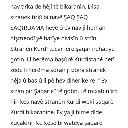
nav tirka de hêjî tê bikaranîn. Dîsa
stranek tirkî bi navê ŞAQ ŞAQ
ŞAQIRDAMA heye û ev nav jî heman
hişmendî yê hatîye nivîsîn û strîn.
Sitranên Kurdî tucar jêre şaqar nehatiye
gotin. Li herêma başûrê Kurdîstanê herî
zêde li herêma soran ji bona stranek
hêja û baş û li pê hev diherike re “ Ev
stran pir Şaqar e” tê gotin. Lê mixabin îro
hin kes navê stranên Kurdî wekî şaqarê
Kurdî bikaranîne. Ev ya ji bime dide
xuyakirin ku kesê bi wateya şaqarê