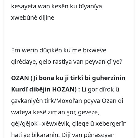
kesayeta wan kesên ku bîyanîya
xwebûnê dijîne
Em werin dûçikên ku me bixweve
girêdaye, gelo rastiya van peyvan çî ye?
OZAN (Ji bona ku ji tirkî bi guherzînin
Kurdî dibêjin HOZAN) :
Li gor dîrok û
çavkaniyên tirk/Moxol’an peyva Ozan di
wateya kesê ziman şor, geveze,
gêj/gêjok –xêv/xêvik, çileqe û xebergerîn
hatî ye bikaranîn. Dijî van pênaseyan