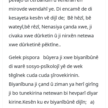
mirovde wendahî ye. Di encamê de di
kesayeta kesên vê dijî de; Bê hêzî, bê
wateyî,bê rêzî, Nenasiya çanda xwe, ji
civaka xwe dûrketin û ji nirxên netewa
xwe dûrketinê pêktîne..
Gelek pispora bûyera ji xwe biyanîbûnê
di warê sosyo-psîkolojî yê de wek
têgînek cuda cuda şîrovekirinin.
Biyanîbuna ji çand û ziman ya herî girîng
ji bo tunekirina netewan bi hevparî diyar
kirine.Kesên ku ev biyanîbûnê dijîn; a)