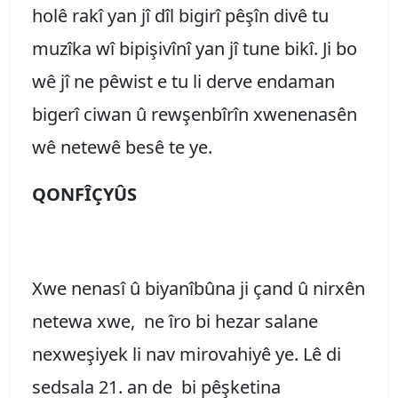
holê rakî yan jî dîl bigirî pêşîn divê tu
muzîka wî bipişivînî yan jî tune bikî. Ji bo
wê jî ne pêwist e tu li derve endaman
bigerî ciwan û rewşenbîrîn xwenenasên
wê netewê besê te ye.
QONFÎÇYÛS
Xwe nenasî û biyanîbûna ji çand û nirxên
netewa xwe, ne îro bi hezar salane
nexweşiyek li nav mirovahiyê ye. Lê di
sedsala 21. an de bi pêşketina