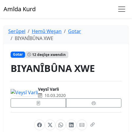
Amîda Kurd
Serûpel
Hemû Weşan
Gotar
BIYANÎBÛNA XWE
Gotar
12 deqîqe xwendin
BIYANÎBÛNA XWE
Veysî Varli
10.03.2020