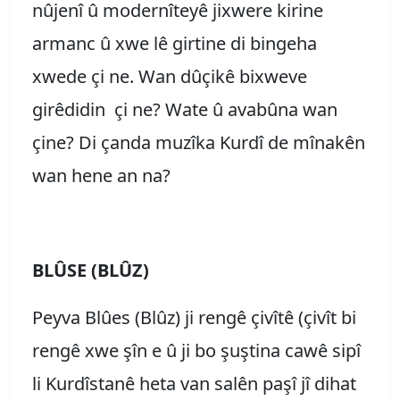
nûjenî û modernîteyê jixwere kirine
armanc û xwe lê girtine di bingeha
xwede çi ne. Wan dûçikê bixweve
girêdidin çi ne? Wate û avabûna wan
çine? Di çanda muzîka Kurdî de mînakên
wan hene an na?
BLÛSE (BLÛZ)
Peyva Blûes (Blûz) ji rengê çivîtê (çivît bi
rengê xwe şîn e û ji bo şuştina cawê sipî
li Kurdîstanê heta van salên paşî jî dihat