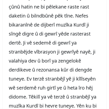
çûnû hatin ne bi pêlekane raste rast
daketin û bilndbûnê pêk tîne. Nefes
bikaranînê de dijberî muzîka Kurdî ji
sîngê digre û di gewrî yêde rasterast
dertê. Ji vê sedemê di gewrî ya
stranbêjde vîbrasyon ji gewrîyê nayê, ji
valahiya dev û borî ya zengelokê
derdikeve û rezonansa kûr di dengde
tuneye. Ev terzê stranbêjî yê ji kîlîseyên
wê serdemê ruh girtî ye û heta îro hêj
didome. Têkilî ya vê terzê û stranbêjî ya
muzîka Kurdî bi hevre tuneye. Yên ku bi