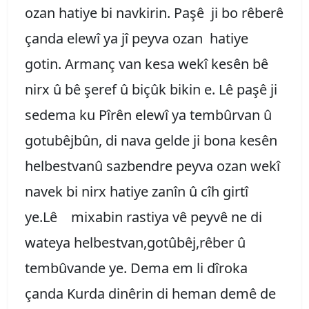
ozan hatiye bi navkirin. Paşê ji bo rêberê
çanda elewî ya jî peyva ozan hatiye
gotin. Armanç van kesa wekî kesên bê
nirx û bê şeref û biçûk bikin e. Lê paşê ji
sedema ku Pîrên elewî ya tembûrvan û
gotubêjbûn, di nava gelde ji bona kesên
helbestvanû sazbendre peyva ozan wekî
navek bi nirx hatiye zanîn û cîh girtî
ye.Lê mixabin rastiya vê peyvê ne di
wateya helbestvan,gotûbêj,rêber û
tembûvande ye. Dema em li dîroka
çanda Kurda dinêrin di heman demê de