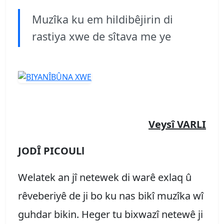
Muzîka ku em hildibêjirin di
rastiya xwe de sîtava me ye
Veysî VARLI
JODÎ PICOULl
Welatek an jî netewek di warê exlaq û
rêveberiyê de ji bo ku nas bikî muzîka wî
guhdar bikin. Heger tu bixwazî netewê ji