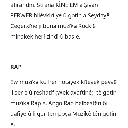
afirandin. Strana KÎNE EM a Şivan
PERWER bilêvkirî ye û gotin a Seydayê
Cegerxîne ji bona muzîka Rock ê
mînakek herî zindî û baş e.
RAP
Ew muzîka ku her notayek kîteyek peyvê
li ser e û resîtatîf (Wek axaftinê) tê gotin
muzîka Rap e. Ango Rap helbestên bi
qafiye û li gor tempoya Muzîkê tên gotin
e.