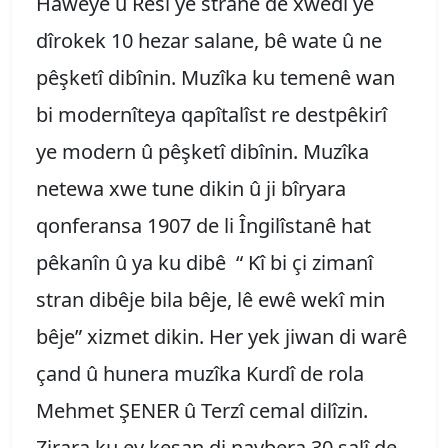
Haweyê û Rêsî yê stranê de xwedî yê
dîrokek 10 hezar salane, bê wate û ne
pêşketî dibînin. Muzîka ku temenê wan
bi modernîteya qapîtalîst re destpêkirî
ye modern û pêşketî dibînin. Muzîka
netewa xwe tune dikin û ji bîryara
qonferansa 1907 de li Îngilîstanê hat
pêkanîn û ya ku dibê “ Kî bi çi zimanî
stran dibêje bila bêje, lê ewê wekî min
bêje” xizmet dikin. Her yek jiwan di warê
çand û hunera muzîka Kurdî de rola
Mehmet ŞENER û Terzî cemal dilîzin.
Zirara ku ev kesan di navbera 30 salî de