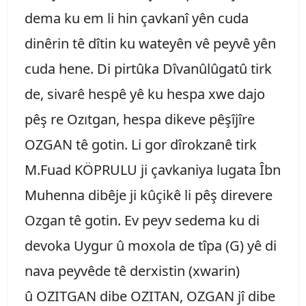
dema ku em li hin çavkanî yên cuda
dinêrin tê dîtin ku wateyên vê peyvê yên
cuda hene. Di pirtûka Dîvanûlûgatû tirk
de, sivarê hespê yê ku hespa xwe dajo
pêş re Ozıtgan, hespa dikeve pêşîjîre
OZGAN tê gotin. Li gor dîrokzanê tirk
M.Fuad KÖPRULU ji çavkaniya lugata Îbn
Muhenna dibêje ji kûçikê li pêş direvere
Ozgan tê gotin. Ev peyv sedema ku di
devoka Uygur û moxola de tîpa (G) yê di
nava peyvêde tê derxistin (xwarin)
û OZITGAN dibe OZITAN, OZGAN jî dibe