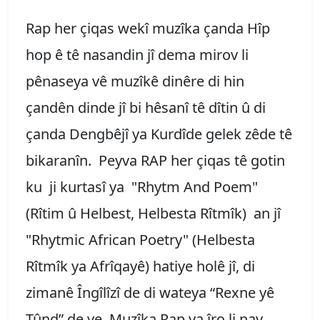
Rap her çiqas wekî muzîka çanda Hîp
hop ê tê nasandin jî dema mirov li
pênaseya vê muzîkê dinêre di hin
çandên dinde jî bi hêsanî tê dîtin û di
çanda Dengbêjî ya Kurdîde gelek zêde tê
bikaranîn. Peyva RAP her çiqas tê gotin
ku ji kurtasî ya "Rhytm And Poem"
(Rîtim û Helbest, Helbesta Rîtmîk) an jî
"Rhytmic African Poetry" (Helbesta
Rîtmîk ya Afrîqayê) hatiye holê jî, di
zimanê Îngîlîzî de di wateya “Rexne yê
Tûnd” de ye. Muzîka Rap ya îro li nav