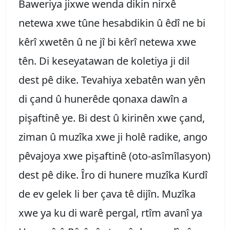
Baweriya jixwe wenda dikin nirxê
netewa xwe tûne hesabdikin û êdî ne bi
kêrî xwetên û ne jî bi kêrî netewa xwe
tên. Di keseyatawan de koletiya ji dil
dest pê dike. Tevahiya xebatên wan yên
di çand û hunerêde qonaxa dawîn a
pişaftinê ye. Bi dest û kirinên xwe çand,
ziman û muzîka xwe ji holê radike, ango
pêvajoya xwe pişaftinê (oto-asîmîlasyon)
dest pê dike. Îro di hunere muzîka Kurdî
de ev gelek li ber çava tê dijîn. Muzîka
xwe ya ku di warê pergal, rtîm avanî ya