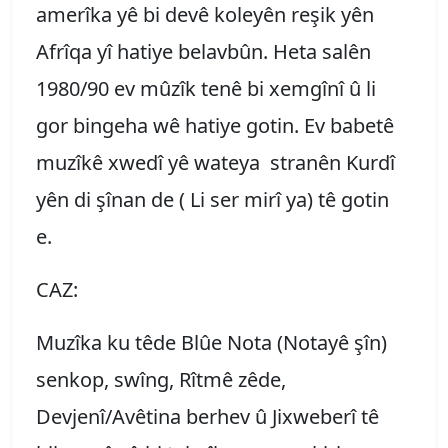
amerîka yê bi devê koleyên reşik yên
Afrîqa yî hatiye belavbûn. Heta salên
1980/90 ev mûzîk tenê bi xemgînî û li
gor bingeha wê hatiye gotin. Ev babetê
muzîkê xwedî yê wateya stranên Kurdî
yên di şînan de ( Li ser mirî ya) tê gotin
e.
CAZ:
Muzîka ku têde Blûe Nota (Notayê şîn)
senkop, swîng, Rîtmê zêde,
Devjenî/Avêtina berhev û Jixweberî tê