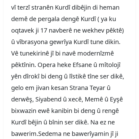
vî terzî stranên Kurdî dibêjin di heman
demê de pergala dengê Kurdî ( ya ku
oqtavek ji 17 navberê ne wekhev pêktê)
û vîbrasyona gewrîya Kurdî tune dikin.
Vê tunekirinê jî bi navê modernîzmê
pêktînin. Opera heke Efsane û mîtolojî
yên dîrokî bi deng û lîstikê tîne ser dikê,
gelo em jivan kesan Strana Teyar û
derwêş, Siyabend û xecê, Memê û Eyşê
bixwazin ewê kanibin bi deng û rengê
Kurdî bêjin û bînin ser dikê. Na ez ne
bawerim.Sedema ne bawerîyamin jî ji