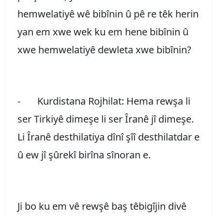
hemwelatiyê wê bibînin û pê re têk herin
yan em xwe wek ku em hene bibînin û
xwe hemwelatiyê dewleta xwe bibînin?
- Kurdistana Rojhilat: Hema rewşa li
ser Tirkiyê dimeşe li ser Îranê jî dimeşe.
Li Îranê desthilatiya dînî şîî desthilatdar e
û ew jî şûrekî birîna sînoran e.
Ji bo ku em vê rewşê baş têbigîjin divê