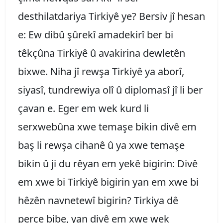
desthilatdariya Tirkiyê ye? Bersiv jî hesan
e: Ew dibû şûrekî amadekirî ber bi
têkçûna Tirkiyê û avakirina dewletên
bixwe. Niha jî rewşa Tirkiyê ya aborî,
siyasî, tundrewiya olî û diplomasî jî li ber
çavan e. Eger em wek kurd li
serxwebûna xwe temaşe bikin divê em
baş li rewşa cihanê û ya xwe temaşe
bikin û ji du rêyan em yekê bigirin: Divê
em xwe bi Tirkiyê bigirin yan em xwe bi
hêzên navnetewî bigirin? Tirkiya dê
perçe bibe, yan divê em xwe wek