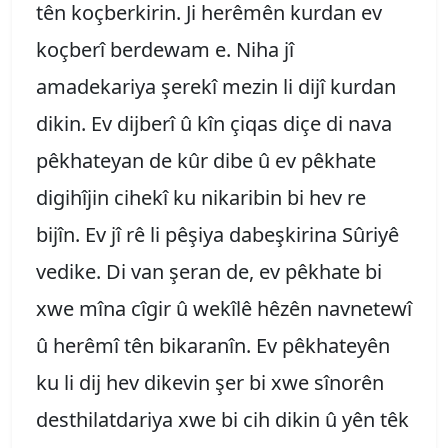
tên koçberkirin. Ji herêmên kurdan ev
koçberî berdewam e. Niha jî
amadekariya şerekî mezin li dijî kurdan
dikin. Ev dijberî û kîn çiqas diçe di nava
pêkhateyan de kûr dibe û ev pêkhate
digihîjin cihekî ku nikaribin bi hev re
bijîn. Ev jî rê li pêşiya dabeşkirina Sûriyê
vedike. Di van şeran de, ev pêkhate bi
xwe mîna cîgir û wekîlê hêzên navnetewî
û herêmî tên bikaranîn. Ev pêkhateyên
ku li dij hev dikevin şer bi xwe sînorên
desthilatdariya xwe bi cih dikin û yên têk