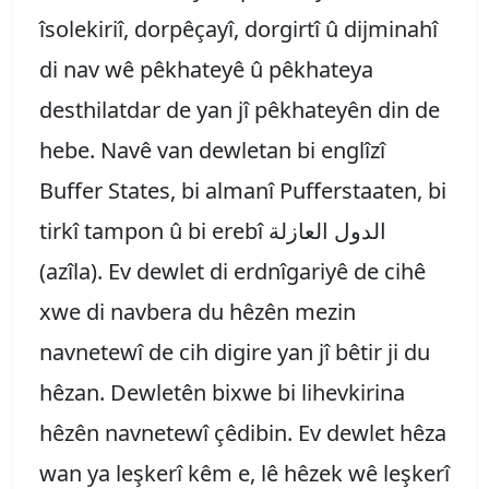
îsolekiriî, dorpêçayî, dorgirtî û dijminahî
di nav wê pêkhateyê û pêkhateya
desthilatdar de yan jî pêkhateyên din de
hebe. Navê van dewletan bi englîzî
Buffer States, bi almanî Pufferstaaten, bi
tirkî tampon û bi erebî الدول العازلة
(azîla). Ev dewlet di erdnîgariyê de cihê
xwe di navbera du hêzên mezin
navnetewî de cih digire yan jî bêtir ji du
hêzan. Dewletên bixwe bi lihevkirina
hêzên navnetewî çêdibin. Ev dewlet hêza
wan ya leşkerî kêm e, lê hêzek wê leşkerî