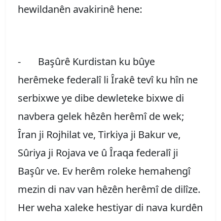
hewildanên avakirinê hene:
- Başûrê Kurdistan ku bûye
herêmeke federalî li Îrakê tevî ku hîn ne
serbixwe ye dibe dewleteke bixwe di
navbera gelek hêzên herêmî de wek;
Îran ji Rojhilat ve, Tirkiya ji Bakur ve,
Sûriya ji Rojava ve û Îraqa federalî ji
Başûr ve. Ev herêm roleke hemahengî
mezin di nav van hêzên herêmî de dilîze.
Her weha xaleke hestiyar di nava kurdên