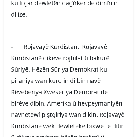
ku li çar dewletên dagîrker de dimînin
dilîze.
- Rojavayê Kurdistan: Rojavayê
Kurdistanê dikeve rojhilat û bakurê
Sûriyê. Hêzên Sûriya Demokrat ku
piraniya wan kurd in di bin navê
Rêveberiya Xweser ya Demorat de
birêve dibin. Amerîka û hevpeymaniyên
navnetewî piştgiriya wan dikin. Rojavayê
Kurdistanê wek dewleteke bixwe tê dîtin