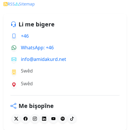
RSS
Sitemap
Li me bigere
+46
WhatsApp: +46
info@amidakurd.net
Swêd
Swêd
Me bişopîne