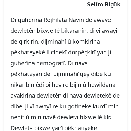
Selîm Biçûk
Di guherîna Rojhilata Navîn de awayê
dewletên bixwe tê bikaranîn, di vî awayî
de qirkirin, dijminahî û komkirina
pêkhateyekê li cihekî dorpêçkirî yan jî
guherîna demografî. Di nava
pêkhateyan de, dijminahî geş dibe ku
nikaribin êdî bi hev re bijîn û hewildana
avakirina dewletên di nava dewletekê de
dibe. Ji vî awayî re ku gotineke kurdî min
nedît û min navê dewleta bixwe lê kir.
Dewleta bixwe yanî pêkhatiyeke