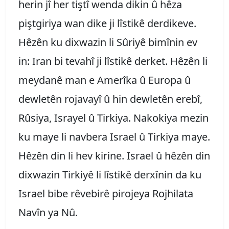
herin jî her tiştî wenda dikin û hêza
piştgiriya wan dike ji lîstikê derdikeve.
Hêzên ku dixwazin li Sûriyê bimînin ev
in: Iran bi tevahî ji lîstikê derket. Hêzên li
meydanê man e Amerîka û Europa û
dewletên rojavayî û hin dewletên erebî,
Rûsiya, Israyel û Tirkiya. Nakokiya mezin
ku maye li navbera Israel û Tirkiya maye.
Hêzên din li hev kirine. Israel û hêzên din
dixwazin Tirkiyê li lîstikê derxînin da ku
Israel bibe rêvebirê pirojeya Rojhilata
Navîn ya Nû.