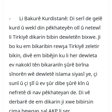
- Li Bakurê Kurdistanê: Di serî de gelê
kurd û wekî din pêkhateyên olî û netewî
li Tirkiyê dikarin bibin dewletên bixwe. Ji
bo ku em bikaribin rewşa Tirkiyê zeletir
bikin, divê em bibêjin ku li her dewleta
ev nakokî tên bikaranîn şûrê birîna
sînorên wê dewletê islama siyasî ye, çi
sunî û çi şîî û ev şûr dibe şûrê kîn û
nefretê di nav pêkhateyan de. Di vê
derbarê de em dikarin ji xwe bibirsin
çima hewqas sal AKP li ser