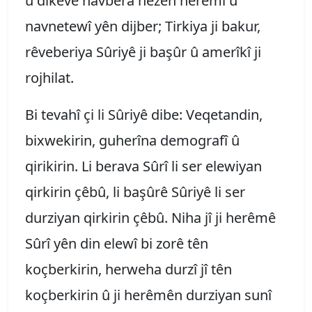
û dikeve navbera hêzên herêmî û
navnetewî yên dijber; Tirkiya ji bakur,
rêveberiya Sûriyê ji başûr û amerîkî ji
rojhilat.
Bi tevahî çi li Sûriyê dibe: Veqetandin,
bixwekirin, guherîna demografî û
qirikirin. Li berava Sûrî li ser elewiyan
qirkirin çêbû, li başûrê Sûriyê li ser
durziyan qirkirin çêbû. Niha jî ji herêmê
Sûrî yên din elewî bi zorê tên
koçberkirin, herweha durzî jî tên
koçberkirin û ji herêmên durziyan sunî