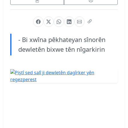
- Bi xwîna pêkhateyan sînorên
dewletên bixwe tên nîgarkirin