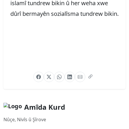
islamî tundrew bikin û her weha xwe
dûrî bermayên sozialîsma tundrew bikin.
Amîda Kurd
Nûçe, Nivîs û Şîrove