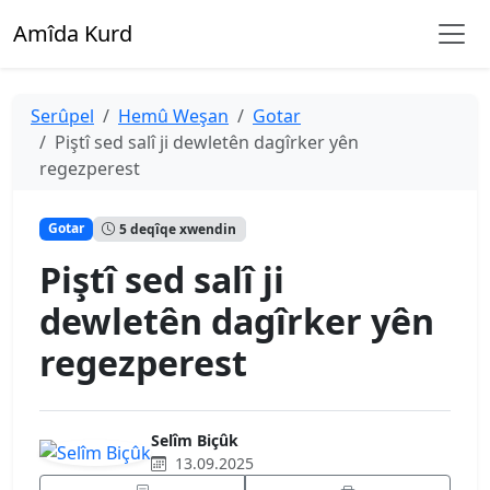
Amîda Kurd
Serûpel
Hemû Weşan
Gotar
Piştî sed salî ji dewletên dagîrker yên
regezperest
Gotar
5 deqîqe xwendin
Piştî sed salî ji
dewletên dagîrker yên
regezperest
Selîm Biçûk
13.09.2025