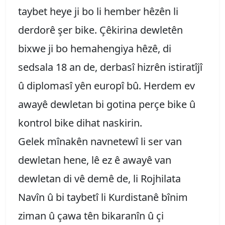
taybet heye ji bo li hember hêzên li
derdorê şer bike. Çêkirina dewletên
bixwe ji bo hemahengiya hêzê, di
sedsala 18 an de, derbasî hizrên istiratîjî
û diplomasî yên europî bû. Herdem ev
awayê dewletan bi gotina perçe bike û
kontrol bike dihat naskirin.
Gelek mînakên navnetewî li ser van
dewletan hene, lê ez ê awayê van
dewletan di vê demê de, li Rojhilata
Navîn û bi taybetî li Kurdistanê bînim
ziman û çawa tên bikaranîn û çi