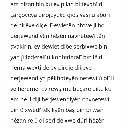
em bizanibin ku ev pilan bi tevahî di
çarçoveya pirojeyeke giosiyasî û aborî
de birêve diçe. Dewletên bixwe ji bo
berjewendiyên hêzên navnetewî tên
avakirin, ev dewlet dibe serbixwe bin
yan jî federalî û konfederalî bin lê di
hema wextî de ev piroje dikeve
berjewendiya pêkhateyên netewî û olî li
vê herêmê. Ev rewş me bêçare dike ku
em ne li dijî berjewendiyên navnetewî
bin û xwedî têkiliyên baş bin bi wan
hêzan re û di serî de xwe dûrî hêzên