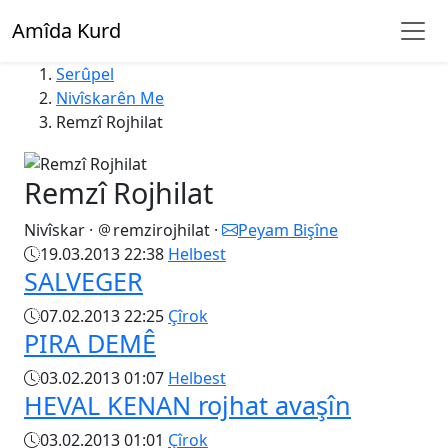
Amîda Kurd
Serûpel
Nivîskarên Me
Remzî Rojhilat
Remzî Rojhilat
Nivîskar
·
remzirojhilat
·
Peyam Bişîne
19.03.2013 22:38
Helbest
SALVEGER
07.02.2013 22:25
Çîrok
PIRA DEMÊ
03.02.2013 01:07
Helbest
HEVAL KENAN rojhat avaşîn
03.02.2013 01:01
Çîrok