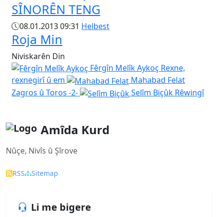
SÎNORÊN TENG
08.01.2013 09:31
Helbest
Roja Min
Niviskarên Din
Fêrgîn Melîk Aykoç
Rexne,
rexnegirî û em
Mahabad Felat
Zagros û Toros -2-
Selîm Biçûk
Rêwingî
Amîda Kurd
Nûçe, Nivîs û Şîrove
RSS
Sitemap
Li me bigere