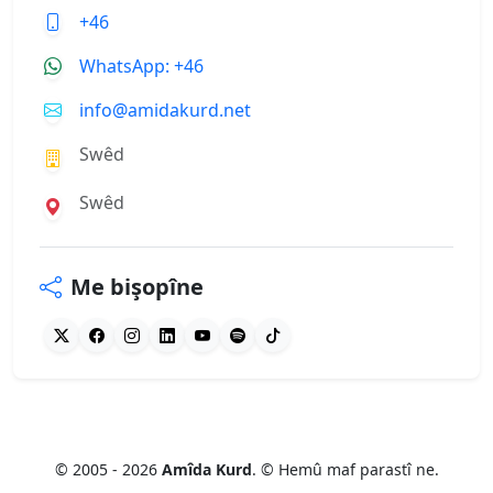
+46
WhatsApp: +46
info@amidakurd.net
Swêd
Swêd
Me bişopîne
© 2005 - 2026
Amîda Kurd
. © Hemû maf parastî ne.