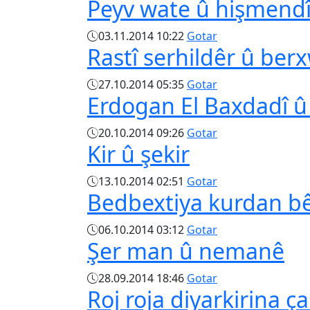
Peyv wate û hişmend
03.11.2014 10:22
Gotar
Rastî serhildêr û ber
27.10.2014 05:35
Gotar
Erdogan El Baxdadî û 
20.10.2014 09:26
Gotar
Kir û şekir
13.10.2014 02:51
Gotar
Bedbextiya kurdan bê
06.10.2014 03:12
Gotar
Şer man û nemanê
28.09.2014 18:46
Gotar
Roj roja diyarkirina ç