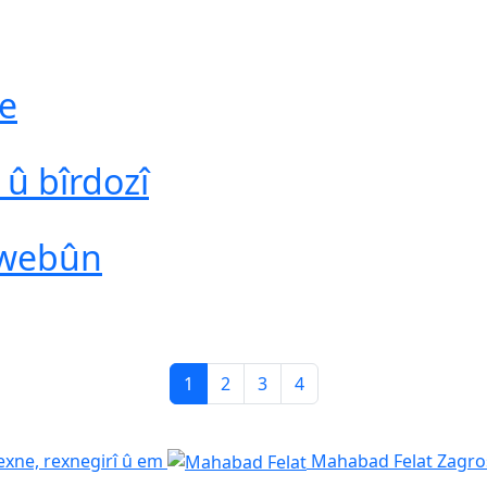
e
û bîrdozî
xwebûn
1
2
3
4
exne, rexnegirî û em
Mahabad Felat
Zagros