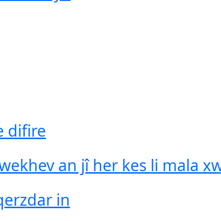
 difire
wekhev an jî her kes li mala x
qerzdar in