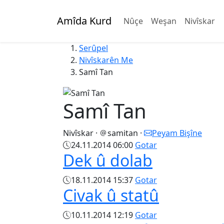
Amîda Kurd
Nûçe
Weşan
Nivîskar
Serûpel
Nivîskarên Me
Samî Tan
Samî Tan
Nivîskar
·
samitan
·
Peyam Bişîne
24.11.2014 06:00
Gotar
Dek û dolab
18.11.2014 15:37
Gotar
Civak û statû
10.11.2014 12:19
Gotar