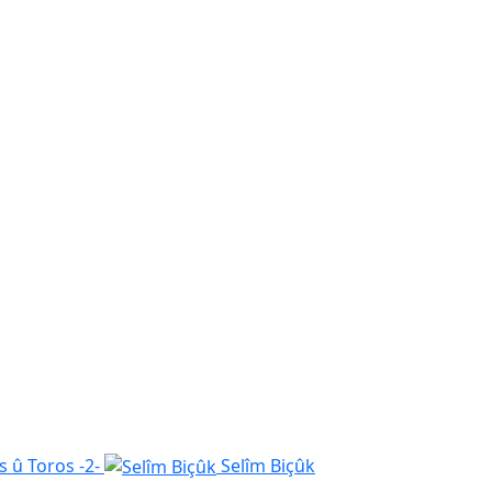
 û Toros -2-
Selîm Biçûk