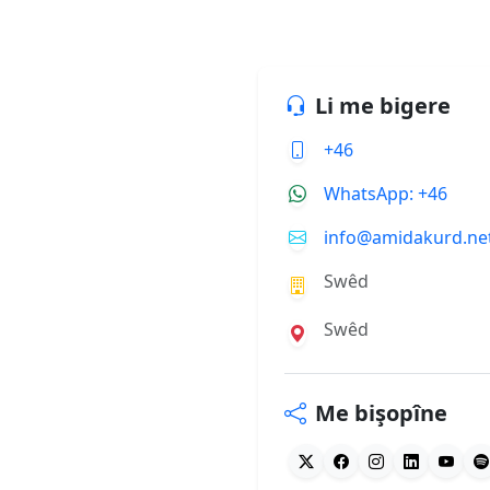
Li me bigere
+46
WhatsApp: +46
info@amidakurd.ne
Swêd
Swêd
Me bişopîne