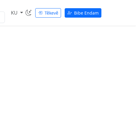
KU
Têkevê
Bibe Endam