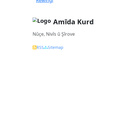
Rêwingî
Amîda Kurd
Nûçe, Nivîs û Şîrove
RSS
Sitemap