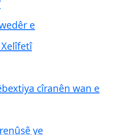
î
xwedêr e
Xelîfetî
bextiya cîranên wan e
arenûsê ye