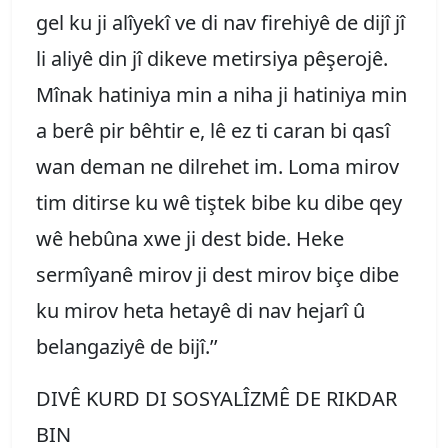
gel ku ji alîyekî ve di nav firehiyê de dijî jî
li aliyê din jî dikeve metirsiya pêşerojê.
Mînak hatiniya min a niha ji hatiniya min
a berê pir bêhtir e, lê ez ti caran bi qasî
wan deman ne dilrehet im. Loma mirov
tim ditirse ku wê tiştek bibe ku dibe qey
wê hebûna xwe ji dest bide. Heke
sermîyanê mirov ji dest mirov biçe dibe
ku mirov heta hetayê di nav hejarî û
belangaziyê de bijî.’’
DIVÊ KURD DI SOSYALÎZMÊ DE RIKDAR
BIN