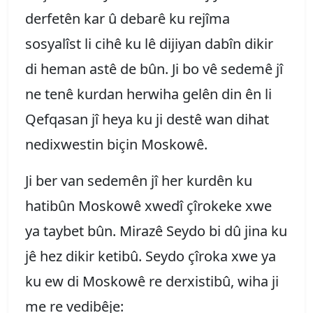
derfetên kar û debarê ku rejîma
sosyalîst li cihê ku lê dijiyan dabîn dikir
di heman astê de bûn. Ji bo vê sedemê jî
ne tenê kurdan herwiha gelên din ên li
Qefqasan jî heya ku ji destê wan dihat
nedixwestin biçin Moskowê.
Ji ber van sedemên jî her kurdên ku
hatibûn Moskowê xwedî çîrokeke xwe
ya taybet bûn. Mirazê Seydo bi dû jina ku
jê hez dikir ketibû. Seydo çîroka xwe ya
ku ew di Moskowê re derxistibû, wiha ji
me re vedibêje: