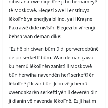
dibistana xwe diqedîne ji bo bernameyê
tê Moskowê. Elegezî xwe li enstîtuya
lêkolînê ya enerjiya bilind, ya li Kraşne
Paxrawê dide nivîsîn. Elegezî bi vî rengî
behsa wan deman dike:
‘’Ez hê pir ciwan bûm û di perwerdebûnê
de pir serkeftî bûm. Wan deman çawa
ku hemû lêkolînên zanistî li Moskowê
bûn herwiha navendên herî serkeftî ên
lêkolînê jî li wir bûn. Ji bo vê jî hemû
xwendakarên serkeftî yên li deverên din
jî dianîn vê navenda lêkolînê. Ez jî hatim