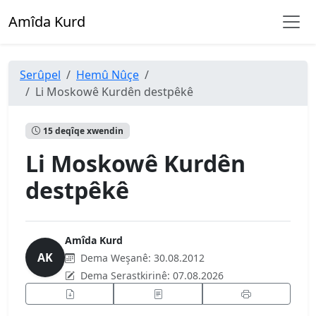
Amîda Kurd
Serûpel
Hemû Nûçe
Li Moskowê Kurdên destpêkê
15 deqîqe xwendin
Li Moskowê Kurdên
destpêkê
Amîda Kurd
AK
Dema Weşanê:
30.08.2012
Dema Serastkirinê:
07.08.2026