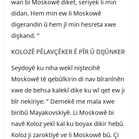
wan bi Moskowê diket, seriyek li min
didan. Hem min ew li Moskowê
digerandin û hem jî min hesreta xwe
dişkand. ‘’
KOLOZÊ PÊLAVÇÊKER Ê PÎR Û DIJÛNKER
Seydoyê ku niha wekî niştecihê
Moskowê tê qebûlkirin di nav bîranînên
xwe de behsa kalekî dike ku wî qet ew ji
bîr nekiriye: ‘’ Demekê me mala xwe
biribû Mayakovskiyê. Li Moskowê bi
navê Koloz yekî kal ku boyax dikir hebû.
Koloz ji zaroktiyê ve li Moskowê bû. Çi