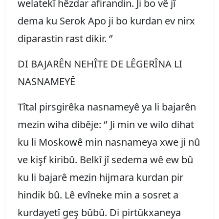
welatekî hêzdar afirandin. Ji bo vê jî
dema ku Serok Apo ji bo kurdan ev nirx
diparastin rast dikir. ‘’
DI BAJARÊN NEHÎTE DE LÊGERÎNA LI
NASNAMEYÊ
Tîtal pirsgirêka nasnameyê ya li bajarên
mezin wiha dibêje: ‘’ Ji min ve wilo dihat
ku li Moskowê min nasnameya xwe ji nû
ve kişf kiribû. Belkî jî sedema wê ew bû
ku li bajarê mezin hijmara kurdan pir
hindik bû. Lê evîneke min a sosret a
kurdayetî geş bûbû. Di pirtûkxaneya