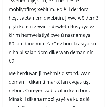
‘’Svetlen bijîşk bû, ez li ber destê
mobîlyafiroş xebitîm. Rojê li derdora
heşt saetan em dixebitîn. Jixwe wê demê
piştî ku em zewicîn dewleta Rûsyayê ez
kirim hemwelatiyê xwe û nasnameya
Rûsan dane min. Yanî ev burokrasiya ku
niha bi salan dom dike wan deman nîn
bû.
Me herduyan jî mehmiz distand. Wan
deman li dikan û markêtan evqas tişt
nebûn. Cureyên zad û cilan kêm bûn.
Mînak li dikana mobîlyayê ya ku ez lê