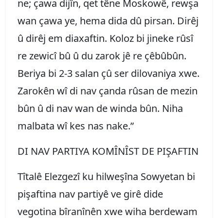
ne; çawa dijîn, qet têne Moskowê, rewşa
wan çawa ye, hema dida dû pirsan. Dirêj
û dirêj em diaxaftin. Koloz bi jineke rûsî
re zewicî bû û du zarok jê re çêbûbûn.
Beriya bi 2-3 salan çû ser dilovaniya xwe.
Zarokên wî di nav çanda rûsan de mezin
bûn û di nav wan de winda bûn. Niha
malbata wî kes nas nake.”
DI NAV PARTIYA KOMÎNÎST DE PIŞAFTIN
Tîtalê Elezgezî ku hilweşîna Sowyetan bi
pişaftina nav partiyê ve girê dide
vegotina bîranînên xwe wiha berdewam