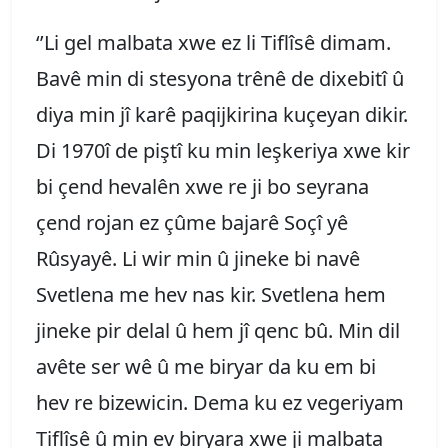
‘’Li gel malbata xwe ez li Tiflîsê dimam.
Bavê min di stesyona trênê de dixebitî û
diya min jî karê paqijkirina kuçeyan dikir.
Di 1970î de piştî ku min leşkeriya xwe kir
bi çend hevalên xwe re ji bo seyrana
çend rojan ez çûme bajarê Soçî yê
Rûsyayê. Li wir min û jineke bi navê
Svetlena me hev nas kir. Svetlena hem
jineke pir delal û hem jî qenc bû. Min dil
avête ser wê û me biryar da ku em bi
hev re bizewicin. Dema ku ez vegeriyam
Tiflîsê û min ev biryara xwe ji malbata