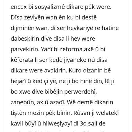
encex bi sosyalîzmê dikare pêk were.
Dîsa zeviyên wan ên ku bi destê
dijminên wan, di ser hevkariyê re hatine
dabeşkirin dive dîsa li hev were
parvekirin. Yanî bi reforma axê û bi
kêferata li ser kedê jiyaneke nû dîsa
dikare were avakirin. Kurd dizanin bê
hejarî û ked çi ye, ne ji bo hinê din, lê ji
bo xwe dive bibêjin perwerdehî,
zanebûn, ax û azadî. Wê demê dikarin
tiştên mezin pêk bînin. Rûsan ji welatekî
kavil bûyî û hilweşiyayî di 3o salî de