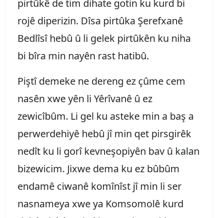
pirtûkê de tim dihate gotin ku kurd bi
rojê diperizin. Dîsa pirtûka Şerefxanê
Bedlîsî hebû û li gelek pirtûkên ku niha
bi bîra min nayên rast hatibû.
Piştî demeke ne dereng ez çûme cem
nasên xwe yên li Yêrîvanê û ez
zewicîbûm. Li gel ku asteke min a baş a
perwerdehiyê hebû jî min qet pirsgirêk
nedît ku li gorî kevneşopiyên bav û kalan
bizewicim. Jixwe dema ku ez bûbûm
endamê ciwanê komînîst jî min li ser
nasnameya xwe ya Komsomolê kurd