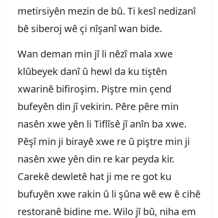
metirsiyên mezin de bû. Ti kesî nedizanî
bê siberoj wê çi nîşanî wan bide.
Wan deman min jî li nêzî mala xwe
klûbeyek danî û hewl da ku tiştên
xwarinê bifiroşim. Piştre min çend
bufeyên din jî vekirin. Pêre pêre min
nasên xwe yên li Tiflîsê jî anîn ba xwe.
Pêşî min ji birayê xwe re û piştre min ji
nasên xwe yên din re kar peyda kir.
Carekê dewletê hat ji me re got ku
bufuyên xwe rakin û li şûna wê ew ê cihê
restoranê bidine me. Wilo jî bû, niha em