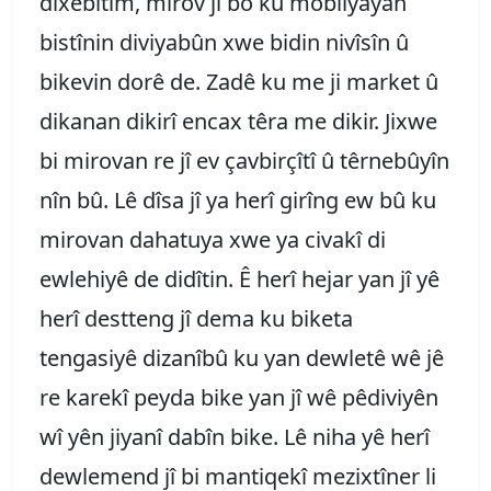
dixebitîm, mirov ji bo ku mobîlyayan
bistînin diviyabûn xwe bidin nivîsîn û
bikevin dorê de. Zadê ku me ji market û
dikanan dikirî encax têra me dikir. Jixwe
bi mirovan re jî ev çavbirçîtî û têrnebûyîn
nîn bû. Lê dîsa jî ya herî girîng ew bû ku
mirovan dahatuya xwe ya civakî di
ewlehiyê de didîtin. Ê herî hejar yan jî yê
herî destteng jî dema ku biketa
tengasiyê dizanîbû ku yan dewletê wê jê
re karekî peyda bike yan jî wê pêdiviyên
wî yên jiyanî dabîn bike. Lê niha yê herî
dewlemend jî bi mantiqekî mezixtîner li