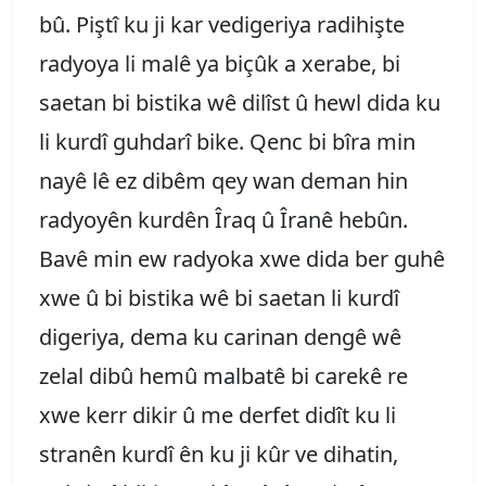
bû. Piştî ku ji kar vedigeriya radihişte
radyoya li malê ya biçûk a xerabe, bi
saetan bi bistika wê dilîst û hewl dida ku
li kurdî guhdarî bike. Qenc bi bîra min
nayê lê ez dibêm qey wan deman hin
radyoyên kurdên Îraq û Îranê hebûn.
Bavê min ew radyoka xwe dida ber guhê
xwe û bi bistika wê bi saetan li kurdî
digeriya, dema ku carinan dengê wê
zelal dibû hemû malbatê bi carekê re
xwe kerr dikir û me derfet didît ku li
stranên kurdî ên ku ji kûr ve dihatin,