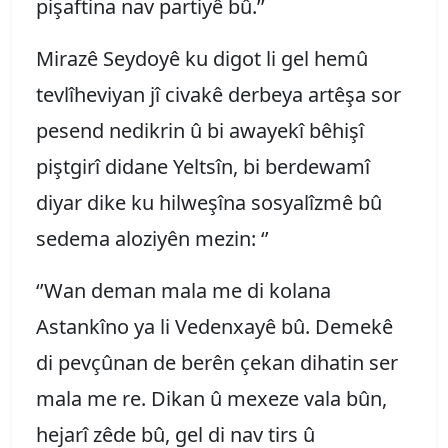
pişaftina nav partiyê bû.’’
Mirazê Seydoyê ku digot li gel hemû
tevlîheviyan jî civakê derbeya artêşa sor
pesend nedikrin û bi awayekî bêhişî
piştgirî didane Yeltsîn, bi berdewamî
diyar dike ku hilweşîna sosyalîzmê bû
sedema aloziyên mezin: ‘’
‘’Wan deman mala me di kolana
Astankîno ya li Vedenxayê bû. Demekê
di pevçûnan de berên çekan dihatin ser
mala me re. Dikan û mexeze vala bûn,
hejarî zêde bû, gel di nav tirs û