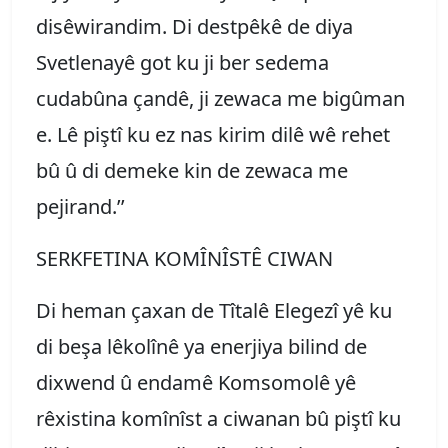
disêwirandim. Di destpêkê de diya
Svetlenayê got ku ji ber sedema
cudabûna çandê, ji zewaca me bigûman
e. Lê piştî ku ez nas kirim dilê wê rehet
bû û di demeke kin de zewaca me
pejirand.’’
SERKFETINA KOMÎNÎSTÊ CIWAN
Di heman çaxan de Tîtalê Elegezî yê ku
di beşa lêkolînê ya enerjiya bilind de
dixwend û endamê Komsomolê yê
rêxistina komînîst a ciwanan bû piştî ku