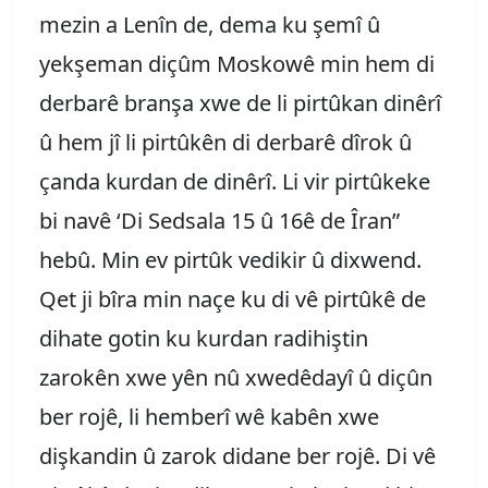
mezin a Lenîn de, dema ku şemî û
yekşeman diçûm Moskowê min hem di
derbarê branşa xwe de li pirtûkan dinêrî
û hem jî li pirtûkên di derbarê dîrok û
çanda kurdan de dinêrî. Li vir pirtûkeke
bi navê ‘Di Sedsala 15 û 16ê de Îran”
hebû. Min ev pirtûk vedikir û dixwend.
Qet ji bîra min naçe ku di vê pirtûkê de
dihate gotin ku kurdan radihiştin
zarokên xwe yên nû xwedêdayî û diçûn
ber rojê, li hemberî wê kabên xwe
dişkandin û zarok didane ber rojê. Di vê