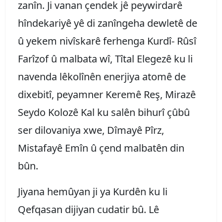
zanîn. Ji vanan çendek jê peywirdarê
hîndekariyê yê di zanîngeha dewletê de
û yekem nivîskarê ferhenga Kurdî- Rûsî
Farîzof û malbata wî, Tîtal Elegezê ku li
navenda lêkolînên enerjiya atomê de
dixebitî, peyamner Keremê Reş, Mirazê
Seydo Kolozê Kal ku salên bihurî çûbû
ser dilovaniya xwe, Dîmayê Pîrz,
Mistafayê Emîn û çend malbatên din
bûn.
Jiyana hemûyan ji ya Kurdên ku li
Qefqasan dijiyan cudatir bû. Lê