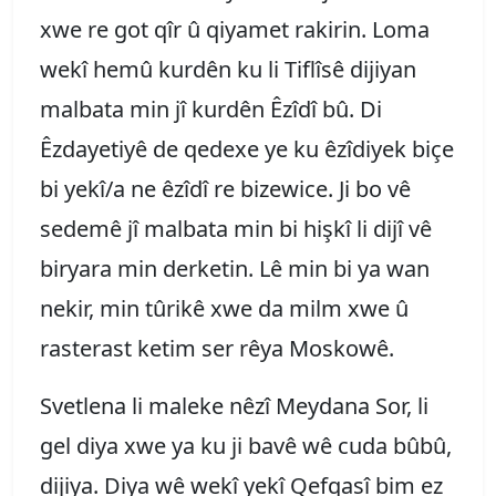
xwe re got qîr û qiyamet rakirin. Loma
wekî hemû kurdên ku li Tiflîsê dijiyan
malbata min jî kurdên Êzîdî bû. Di
Êzdayetiyê de qedexe ye ku êzîdiyek biçe
bi yekî/a ne êzîdî re bizewice. Ji bo vê
sedemê jî malbata min bi hişkî li dijî vê
biryara min derketin. Lê min bi ya wan
nekir, min tûrikê xwe da milm xwe û
rasterast ketim ser rêya Moskowê.
Svetlena li maleke nêzî Meydana Sor, li
gel diya xwe ya ku ji bavê wê cuda bûbû,
dijiya. Diya wê wekî yekî Qefqasî bim ez