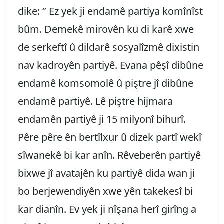
dike: ‘’ Ez yek ji endamê partiya komînîst
bûm. Demekê mirovên ku di karê xwe
de serkeftî û dildarê sosyalîzmê dixistin
nav kadroyên partiyê. Evana pêşî dibûne
endamê komsomolê û piştre jî dibûne
endamê partiyê. Lê piştre hijmara
endamên partiyê ji 15 milyonî bihurî.
Pêre pêre ên bertîlxur û dizek partî wekî
sîwanekê bi kar anîn. Rêveberên partiyê
bixwe jî avatajên ku partiyê dida wan ji
bo berjewendiyên xwe yên takekesî bi
kar dianîn. Ev yek ji nîşana herî girîng a