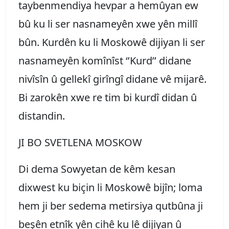
taybenmendiya hevpar a hemûyan ew
bû ku li ser nasnameyên xwe yên millî
bûn. Kurdên ku li Moskowê dijiyan li ser
nasnameyên komînîst ‘’Kurd’’ didane
nivîsîn û gellekî girîngî didane vê mijarê.
Bi zarokên xwe re tim bi kurdî didan û
distandin.
JI BO SVETLENA MOSKOW
Di dema Sowyetan de kêm kesan
dixwest ku biçin li Moskowê bijîn; loma
hem ji ber sedema metirsiya qutbûna ji
beşên etnîk yên cihê ku lê dijiyan û