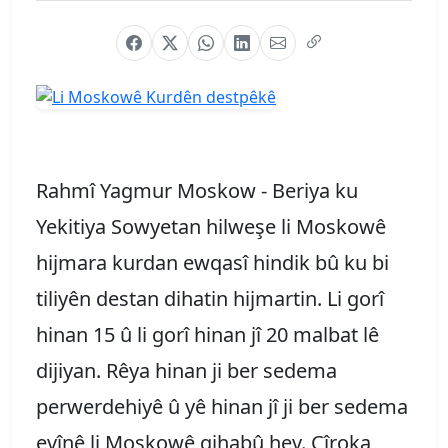
Rahmî Yagmur Moskow - Beriya ku
Yekitiya Sowyetan hilweşe li Moskowê
hijmara kurdan ewqasî hindik bû ku bi
tiliyên destan dihatin hijmartin. Li gorî
hinan 15 û li gorî hinan jî 20 malbat lê
dijiyan. Rêya hinan ji ber sedema
perwerdehiyê û yê hinan jî ji ber sedema
evînê li Moskowê gihabû hev. Çîroka