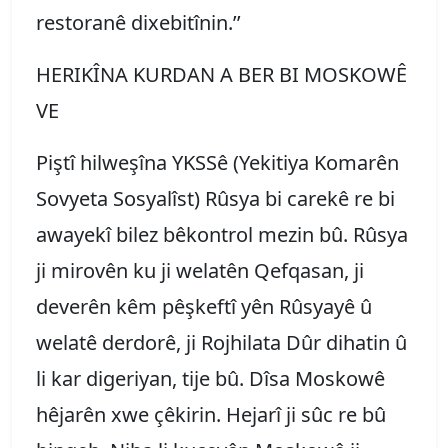
restoranê dixebitînin.’’
HERIKÎNA KURDAN A BER BI MOSKOWÊ
VE
Piştî hilweşîna YKSSê (Yekitiya Komarên
Sovyeta Sosyalîst) Rûsya bi carekê re bi
awayekî bilez bêkontrol mezin bû. Rûsya
ji mirovên ku ji welatên Qefqasan, ji
deverên kêm pêşkeftî yên Rûsyayê û
welatê derdorê, ji Rojhilata Dûr dihatin û
li kar digeriyan, tije bû. Dîsa Moskowê
hêjarên xwe çêkirin. Hejarî ji sûc re bû