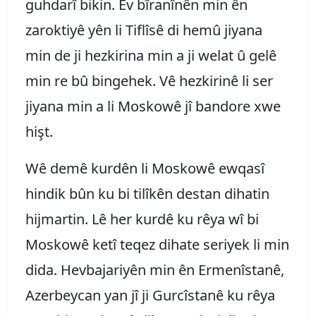
guhdarî bikin. Ev bîranînên min ên
zaroktiyê yên li Tiflîsê di hemû jiyana
min de ji hezkirina min a ji welat û gelê
min re bû bingehek. Vê hezkirinê li ser
jiyana min a li Moskowê jî bandore xwe
hişt.
Wê demê kurdên li Moskowê ewqasî
hindik bûn ku bi tilîkên destan dihatin
hijmartin. Lê her kurdê ku rêya wî bi
Moskowê ketî teqez dihate seriyek li min
dida. Hevbajariyên min ên Ermenîstanê,
Azerbeycan yan jî ji Gurcîstanê ku rêya