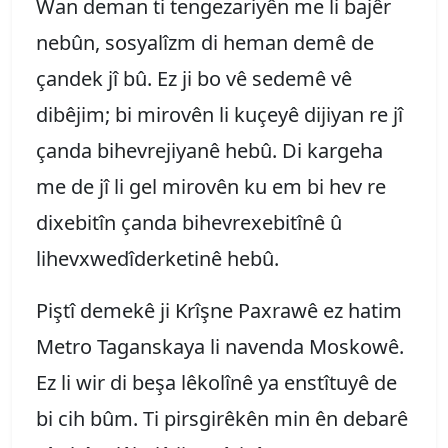
Wan deman ti tengezariyên me li bajêr
nebûn, sosyalîzm di heman demê de
çandek jî bû. Ez ji bo vê sedemê vê
dibêjim; bi mirovên li kuçeyê dijiyan re jî
çanda bihevrejiyanê hebû. Di kargeha
me de jî li gel mirovên ku em bi hev re
dixebitîn çanda bihevrexebitînê û
lihevxwedîderketinê hebû.
Piştî demekê ji Krîşne Paxrawê ez hatim
Metro Taganskaya li navenda Moskowê.
Ez li wir di beşa lêkolînê ya enstîtuyê de
bi cih bûm. Ti pirsgirêkên min ên debarê