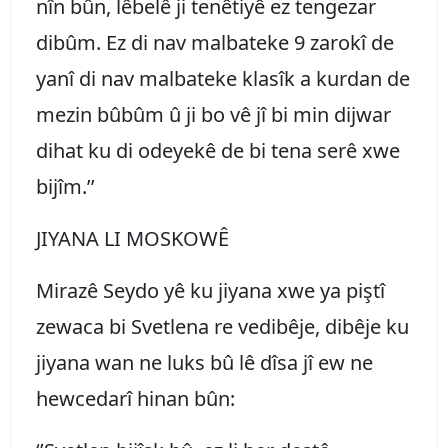
nîn bûn, lêbelê ji tenêtiyê ez tengezar
dibûm. Ez di nav malbateke 9 zarokî de
yanî di nav malbateke klasîk a kurdan de
mezin bûbûm û ji bo vê jî bi min dijwar
dihat ku di odeyekê de bi tena serê xwe
bijîm.’’
JIYANA LI MOSKOWÊ
Mirazê Seydo yê ku jiyana xwe ya piştî
zewaca bi Svetlena re vedibêje, dibêje ku
jiyana wan ne luks bû lê dîsa jî ew ne
hewcedarî hinan bûn: