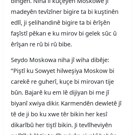
bingeh. Niha li kuçeyên Moskowê ji
madeyên tevîzîner bigire ta bi kuştinên
edlî, ji şelihandinê bigire ta bi êrîşên
faşîstî pêkan e ku mirov bi gelek sûc û
êrîşan re rû bi rû bibe.
Seydo Moskowa niha jî wiha dibêje:
‘’Piştî ku Sowyet hilweşiya Moskow bi
carekê re guherî, kuçe bi mirovan tije
bûn. Bajarê ku em lê dijiyan bi me jî
biyanî xwiya dikir. Karmendên dewletê jî
tê de ji bo ku xwe têr bikin her kesî
dikarîbû her tiştî bikin. Ji tevlîheviyên