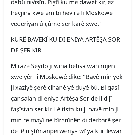
dabû nivîsîn. Piştî ku me dawet kir, ez
hevjîna xwe em bi hev re li Moskowê
vegeriyan û çûme ser karê xwe. ‘’
KURÊ BAVEKÎ KU DI ENIYA ARTÊŞA SOR
DE ŞER KIR
Mirazê Seydo jî wiha behsa wan rojên
xwe yên li Moskowê dike: ‘’Bavê min yek
ji xaziyê şerê cîhanê yê duyê bû. Bi qasî
çar salan di eniya Artêşa Sor de li dijî
faşîstan şer kir. Lê tişta ku ji bavê min ji
min re mayî ne bîranînên di derbarê şer
de lê niştîmanperweriya wî ya kurdewar