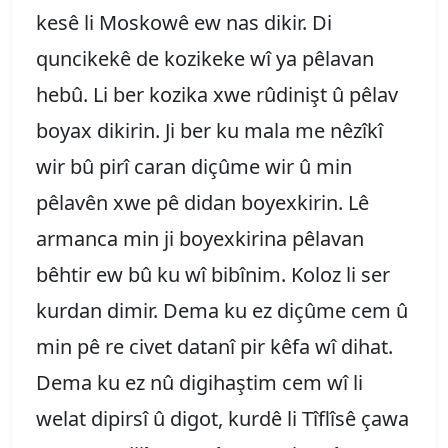
kesê li Moskowê ew nas dikir. Di
quncikekê de kozikeke wî ya pêlavan
hebû. Li ber kozika xwe rûdinişt û pêlav
boyax dikirin. Ji ber ku mala me nêzîkî
wir bû pirî caran diçûme wir û min
pêlavên xwe pê didan boyexkirin. Lê
armanca min ji boyexkirina pêlavan
bêhtir ew bû ku wî bibînim. Koloz li ser
kurdan dimir. Dema ku ez diçûme cem û
min pê re civet datanî pir kêfa wî dihat.
Dema ku ez nû digihaştim cem wî li
welat dipirsî û digot, kurdê li Tîflîsê çawa