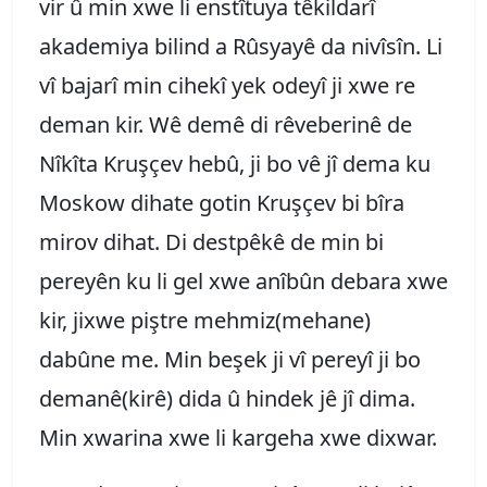
vir û min xwe li enstîtuya têkildarî
akademiya bilind a Rûsyayê da nivîsîn. Li
vî bajarî min cihekî yek odeyî ji xwe re
deman kir. Wê demê di rêveberinê de
Nîkîta Kruşçev hebû, ji bo vê jî dema ku
Moskow dihate gotin Kruşçev bi bîra
mirov dihat. Di destpêkê de min bi
pereyên ku li gel xwe anîbûn debara xwe
kir, jixwe piştre mehmiz(mehane)
dabûne me. Min beşek ji vî pereyî ji bo
demanê(kirê) dida û hindek jê jî dima.
Min xwarina xwe li kargeha xwe dixwar.