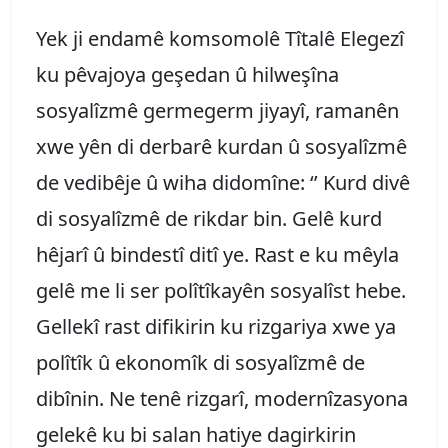
Yek ji endamê komsomolê Tîtalê Elegezî
ku pêvajoya geşedan û hilweşîna
sosyalîzmê germegerm jiyayî, ramanên
xwe yên di derbarê kurdan û sosyalîzmê
de vedibêje û wiha didomîne: ‘’ Kurd divê
di sosyalîzmê de rikdar bin. Gelê kurd
hêjarî û bindestî ditî ye. Rast e ku mêyla
gelê me li ser polîtîkayên sosyalîst hebe.
Gellekî rast difikirin ku rizgariya xwe ya
polîtîk û ekonomîk di sosyalîzmê de
dibînin. Ne tenê rizgarî, modernîzasyona
gelekê ku bi salan hatiye dagirkirin