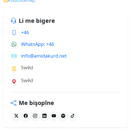
RSS
Sitemap
Li me bigere
+46
WhatsApp: +46
info@amidakurd.net
Swêd
Swêd
Me bişopîne