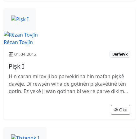
Rêzan Tovjîn
01.04.2012
Berhevk
Pişk I
Hin caran mirov ji bo parvekirina hin mafan pişkê
davêje. Di rewşên wiha de gotinên pişkavêtinê tên
gotin. Ez yekê ji wan gotinan bi we re parve dikim...
Oku