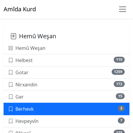
Amîda Kurd
Hemû Weşan
Hemû Weşan
Helbest
110
Gotar
1259
Nirxandin
172
Ger
15
Berhevk
3
Hevpeyvîn
7
115