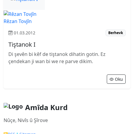
Rêzan Tovjîn
01.03.2012
Berhevk
Tiştanok I
Di şevên bi kêf de tiştanok dihatin gotin. Ez
çendekan ji wan bi we re parve dikim.
Oku
Amîda Kurd
Nûçe, Nivîs û Şîrove