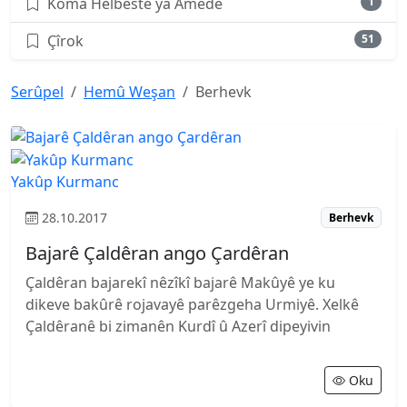
Koma Helbestê ya Amedê
1
Çîrok
51
Serûpel
Hemû Weşan
Berhevk
Yakûp Kurmanc
28.10.2017
Berhevk
Bajarê Çaldêran ango Çardêran
Çaldêran bajarekî nêzîkî bajarê Makûyê ye ku
dikeve bakûrê rojavayê parêzgeha Urmiyê. Xelkê
Çaldêranê bi zimanên Kurdî û Azerî dipeyivin
Oku