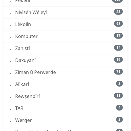
Pêkenî
Nivîsên Wêjeyî
28
Lêkolîn
98
Komputer
17
Zanistî
14
Daxuyanî
16
Ziman û Perwerde
71
Alîkarî
3
Rewşenbîrî
11
TAR
4
Werger
3