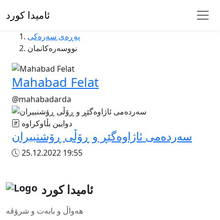
ئامیدا کورد
پەڕەی سەرەکی
نووسەرەکانمان
Mahabad Felat
@mahabadarda
دوایین بڵاوکراوە
سەردەمی ئاژاوەگێڕ و ڕۆڵی ڕۆشنبیران
25.12.2022 19:55
ئامیدا کورد
هەواڵ و بابەت و شرۆڤە