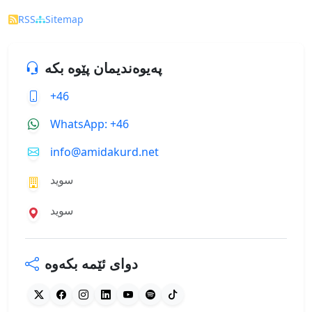
RSS
Sitemap
پەیوەندیمان پێوە بکە
+46
WhatsApp: +46
info@amidakurd.net
سوید
سوید
دوای ئێمە بکەوە