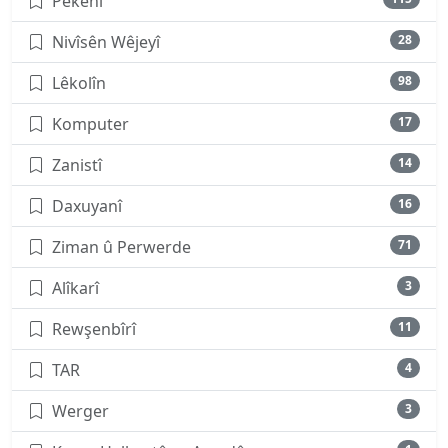
Pêkenî
Nivîsên Wêjeyî
28
Lêkolîn
98
Komputer
17
Zanistî
14
Daxuyanî
16
Ziman û Perwerde
71
Alîkarî
3
Rewşenbîrî
11
TAR
4
Werger
3