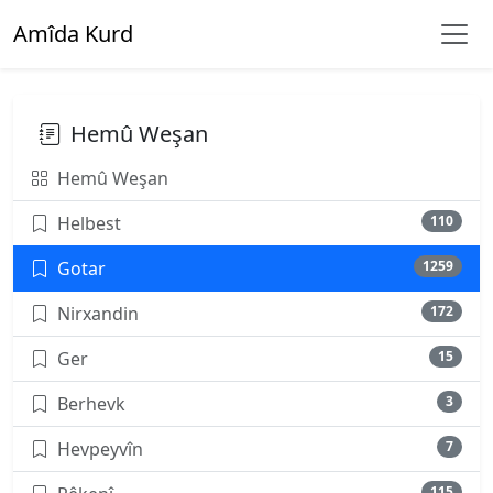
Amîda Kurd
Hemû Weşan
Hemû Weşan
Helbest
110
Gotar
1259
Nirxandin
172
Ger
15
Berhevk
3
Hevpeyvîn
7
115