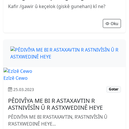
Kafir /gawir û keçelok (giskê gunehan) kî ne?
Oku
Ezîzê Cewo
25.03.2023
Gotar
PÊDIVÎYA ME BI R ASTAXAVTIN R
ASTNIVÎSÎN Û R ASTXWEDINÊ HEYE
PÊDIVÎYA ME BI R’ASTAXAVTIN, R’ASTNIVÎSÎN Û
R’ASTXWEDINÊ HEYE...