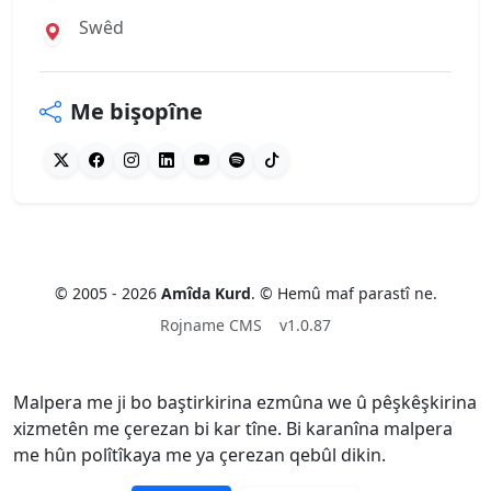
Swêd
Me bişopîne
© 2005 - 2026
Amîda Kurd
. © Hemû maf parastî ne.
Rojname CMS
v1.0.87
Malpera me ji bo baştirkirina ezmûna we û pêşkêşkirina
xizmetên me çerezan bi kar tîne. Bi karanîna malpera
me hûn polîtîkaya me ya çerezan qebûl dikin.