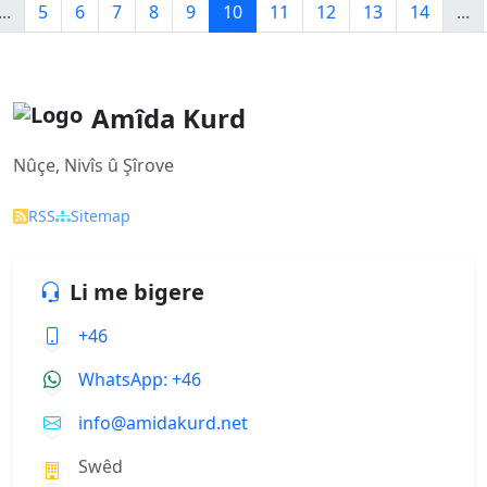
...
5
6
7
8
9
10
11
12
13
14
...
Amîda Kurd
Nûçe, Nivîs û Şîrove
RSS
Sitemap
Li me bigere
+46
WhatsApp: +46
info@amidakurd.net
Swêd