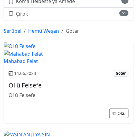
Koma Helbestê ya Amedê
1
Çîrok
51
Serûpel
Hemû Weşan
Gotar
Mahabad Felat
14.06.2023
Gotar
Ol û Felsefe
Ol û Felsefe
Oku