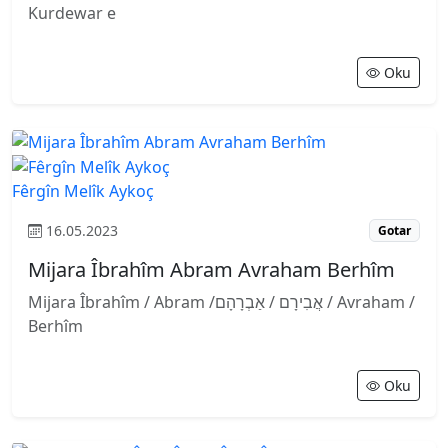
Kurdewar e
Oku
Fêrgîn Melîk Aykoç
16.05.2023
Gotar
Mijara Îbrahîm Abram Avraham Berhîm
Mijara Îbrahîm / Abram /אֲבִירָם / אַבְרָהָם / Avraham /
Berhîm
Oku