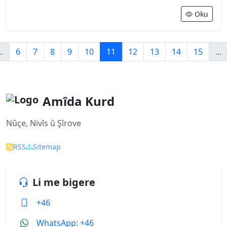
Oku
..
6
7
8
9
10
11
12
13
14
15
...
Amîda Kurd
Nûçe, Nivîs û Şîrove
RSS
Sitemap
Li me bigere
+46
WhatsApp: +46