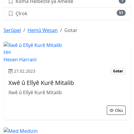
Koma Helbestê ya Amedê
1
Çîrok
51
Serûpel
Hemû Weşan
Gotar
HH
Hesen Harrani
27.02.2023
Gotar
Xwê û Elîyê Kurê Mitalib
Xwê û Elîyê Kurê Mitalib
Oku