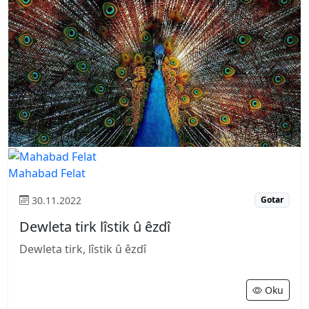
Mahabad Felat
30.11.2022
Gotar
Dewleta tirk lîstik û êzdî
Dewleta tirk, lîstik û êzdî
Oku