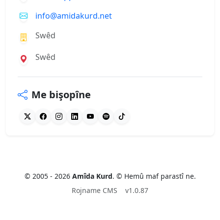
info@amidakurd.net
Swêd
Swêd
Me bişopîne
© 2005 - 2026
Amîda Kurd
. © Hemû maf parastî ne.
Rojname CMS
v1.0.87