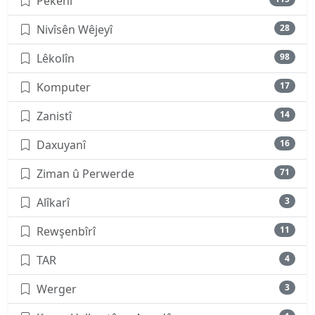
Pêkenî
Nivîsên Wêjeyî
28
Lêkolîn
98
Komputer
17
Zanistî
14
Daxuyanî
16
Ziman û Perwerde
71
Alîkarî
3
Rewşenbîrî
11
TAR
4
Werger
3