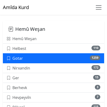
Amîda Kurd
Hemû Weşan
Hemû Weşan
Helbest
110
Gotar
1259
Nirxandin
172
Ger
15
Berhevk
3
Hevpeyvîn
7
115