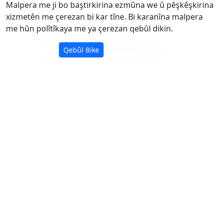
Malpera me ji bo baştirkirina ezmûna we û pêşkêşkirina
xizmetên me çerezan bi kar tîne. Bi karanîna malpera
me hûn polîtîkaya me ya çerezan qebûl dikin.
Qebûl Bike
Zêdetir Agahî