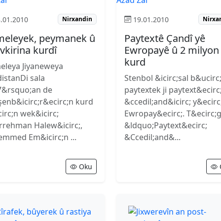
.01.2010
19.01.2010
Nirxandin
Nirxa
eleyek, peymanek û
Paytextê Çandî yê
evkirina kurdî
Ewropayê û 2 milyon
kurd
eleya Jiyaneweya
istanDi sala
Stenbol &icirc;sal b&ucirc
7&rsquo;an de
paytextek ji paytext&ecirc
enb&icirc;r&ecirc;n kurd
&ccedil;and&icirc; y&ecirc
irc;n wek&icirc;
Ewropay&ecirc;. T&ecirc;
rrehman Halew&icirc;,
&ldquo;Paytext&ecirc;
mmed Em&icirc;n ...
&Ccedil;and&...
Oku