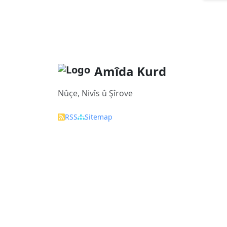
Amîda Kurd
Nûçe, Nivîs û Şîrove
RSS
Sitemap