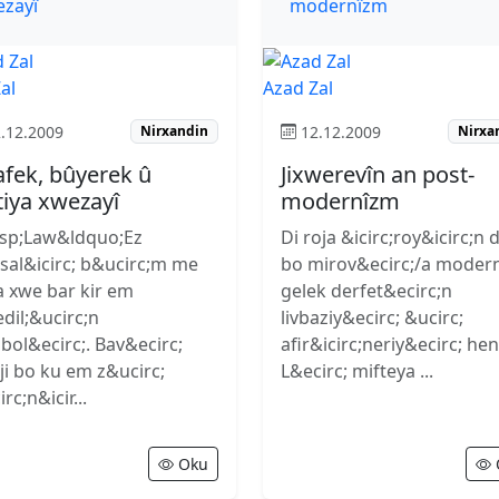
al
Azad Zal
.12.2009
12.12.2009
Nirxandin
Nirxa
rafek, bûyerek û
Jixwerevîn an post-
tiya xwezayî
modernîzm
sp;Law&ldquo;Ez
Di roja &icirc;roy&icirc;n d
sal&icirc; b&ucirc;m me
bo mirov&ecirc;/a moder
 xwe bar kir em
gelek derfet&ecirc;n
dil;&ucirc;n
livbaziy&ecirc; &ucirc;
bol&ecirc;. Bav&ecirc;
afir&icirc;neriy&ecirc; hen
ji bo ku em z&ucirc;
L&ecirc; mifteya ...
rc;n&icir...
Oku