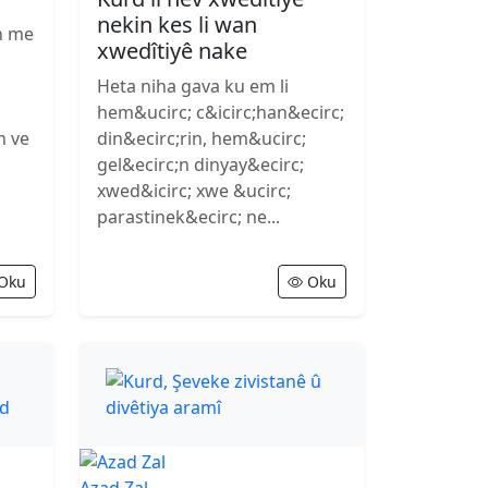
nekin kes li wan
n me
xwedîtiyê nake
Heta niha gava ku em li
hem&ucirc; c&icirc;han&ecirc;
n ve
din&ecirc;rin, hem&ucirc;
gel&ecirc;n dinyay&ecirc;
xwed&icirc; xwe &ucirc;
parastinek&ecirc; ne...
Oku
Oku
Azad Zal