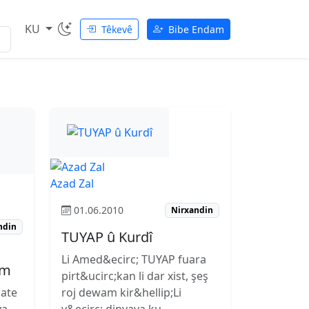
KU
Têkevê
Bibe Endam
Azad Zal
01.06.2010
Nirxandin
ndin
TUYAP û Kurdî
Li Amed&ecirc; TUYAP fuara
im
pirt&ucirc;kan li dar xist, şeş
hate
roj dewam kir&hellip;Li