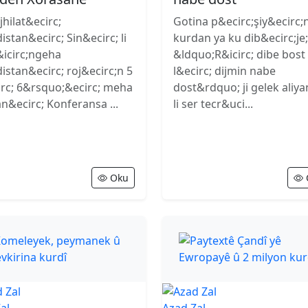
ojhilat&ecirc;
Gotina p&ecirc;şiy&ecirc;
istan&ecirc; Sin&ecirc; li
kurdan ya ku dib&ecirc;je;
icirc;ngeha
&ldquo;R&icirc; dibe bost
istan&ecirc; roj&ecirc;n 5
l&ecirc; dijmin nabe
rc; 6&rsquo;&ecirc; meha
dost&rdquo; ji gelek aliya
n&ecirc; Konferansa ...
li ser tecr&uci...
Oku
al
Azad Zal