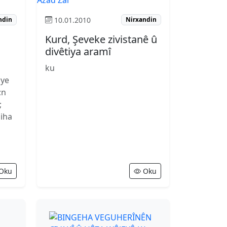
10.01.2010
ndin
Nirxandin
Kurd, Şeveke zivistanê û
divêtiya aramî
ku
;ye
;n
;
giha
Oku
Oku