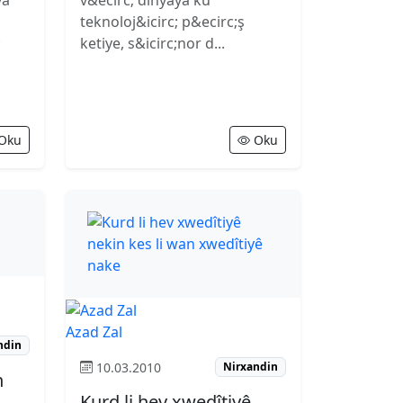
ya
v&ecirc; dinyaya ku
teknoloj&icirc; p&ecirc;ş
;
ketiye, s&icirc;nor d...
Oku
Oku
Azad Zal
ndin
10.03.2010
Nirxandin
n
Kurd li hev xwedîtiyê