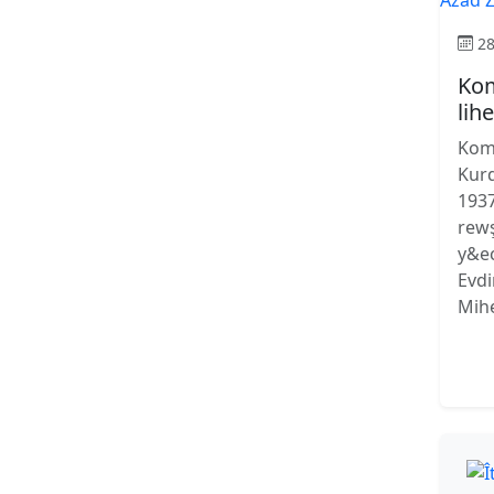
28
Kom
lih
Kom
Kurd
193
rewş
y&ec
Evdi
Mihe