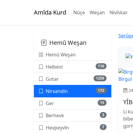
Amîda Kurd
Nûçe
Weşan
Nivîskar
Serûp
Hemû Weşan
Hemû Weşan
Helbest
110
Birgul
Gotar
1259
24
Nirxandin
172
YÎ
Ger
15
Li k
Berhevk
3
bibe
gori
Hevpeyvîn
7