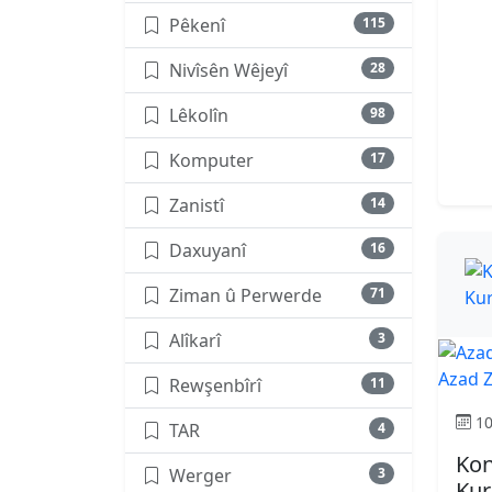
Pêkenî
115
Nivîsên Wêjeyî
28
Lêkolîn
98
Komputer
17
Zanistî
14
Daxuyanî
16
Ziman û Perwerde
71
Alîkarî
3
Azad Z
Rewşenbîrî
11
10
TAR
4
Kon
Werger
3
Kur