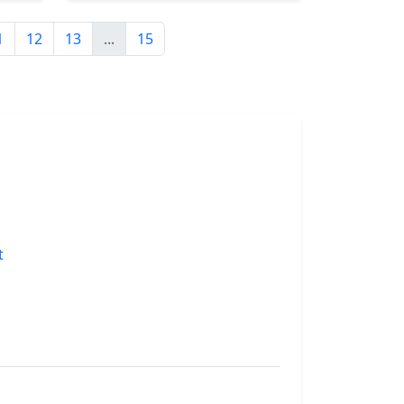
1
12
13
...
15
t