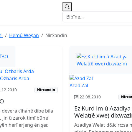
el
Hemû Weşan
Nirxandin
 Ozbaris Arda
Azad Zal
.12.2010
Nirxandin
22.08.2010
Nirxa
BO
Ez Kurd im û Azadiya
u devera cîhanê dibe bila
Welat(ê xwe) dixwaz
, jin û zarok timî bûne
yên herî erjeng ên şer.
Azadiya Welat d&icirc;sa 