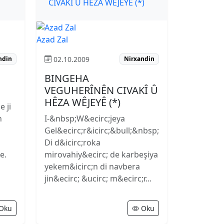
Azad Zal
02.10.2009
ndin
Nirxandin
BINGEHA
VEGUHERÎNÊN CIVAKÎ Û
HÊZA WÊJEYÊ (*)
e ji
n
I-&nbsp;W&ecirc;jeya
Gel&ecirc;r&icirc;&bull;&nbsp;
Di d&icirc;roka
e.
mirovahiy&ecirc; de karbeşiya
yekem&icirc;n di navbera
jin&ecirc; &ucirc; m&ecirc;r...
Oku
Oku