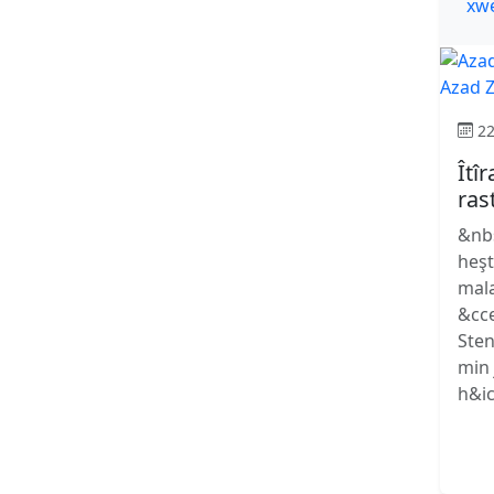
Azad Z
22
Îtî
ras
&nb
heşt
mala
&cce
Sten
min 
h&ici