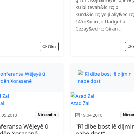
girtin. Rojnameya rojane 
ku bi tevah&icirc; bi
kurd&icirc; ye ji aliy&ecirc
14'm&icirc;n Dadgeha
Cezay&ecirc; Giran ...
Oku
al
Azad Zal
.05.2010
19.04.2010
Nirxandin
Nirxa
feransa Wêjeyê û
"Rî dibe bost lê dijmi
dên Xorasanê
nabe dost"