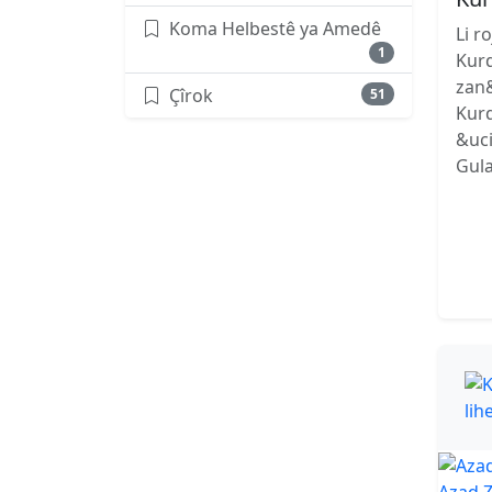
Koma Helbestê ya Amedê
Li r
1
Kurd
zan&
Çîrok
51
Kurd
&uci
Gula
Azad Z