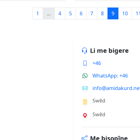
1
...
4
5
6
7
8
9
10
1
Li me bigere
+46
WhatsApp: +46
info@amidakurd.ne
Swêd
Swêd
Me bişopîne