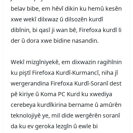
belav bibe, em hêvî dikin ku hemû kesên
xwe wekî dilxwaz û dilsozên kurdî
dibînin, bi qasî ji wan bê, Firefoxa kurdî li
der û dora xwe bidine nasandin.
Wekî mizgîniyekê, em dixwazin ragihînin
ku piştî Firefoxa Kurdî-Kurmancî, niha jî
wergerandina Firefoxa Kurdî-Soranî dest
pê kiriye û Koma PC Kurd ku xwediya
cerebeya kurdîkirina bername û amûrên
teknolojiyê ye, mil dide wergêrên soranî
da ku ev geroka lezgîn û ewle bi