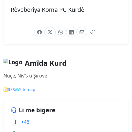
Rêveberiya Koma PC Kurdê
Amîda Kurd
Nûçe, Nivîs û Şîrove
RSS
Sitemap
Li me bigere
+46