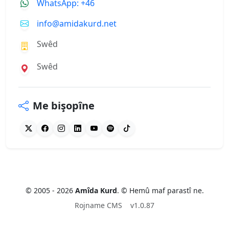
WhatsApp: +46
info@amidakurd.net
Swêd
Swêd
Me bişopîne
© 2005 - 2026
Amîda Kurd
. © Hemû maf parastî ne.
Rojname CMS
v1.0.87