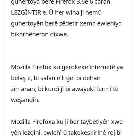
guhertoya berê Firefox 3.6ê 6 caran
LEZGÎNTIR e. Û her wiha ji hemû
guhertoyên berê zêdetir xema ewlehiya
bikarhêneran dixwe.
Mozilla Firefox ku gerokeke înternetê ya
belaş e, bi salan e li gel bi dehan
zimanan, bi kurdî jî bi awayekî fermî tê
weşandin.
Mozilla Firefoxa ku ji ber taybetiyên xwe
yên lezgînî, ewlehî û takekeskirinê roj bi