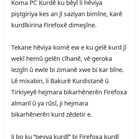
Koma PC Kurdê ku bêyî li hêviya
piştgiriya kes an jî saziyan bimîne, karê
kurdîkirina Firefoxê dimeşîne.
Tekane hêviya komê ew e ku gelê kurd jî
wekî hemû gelên cîhanê, vê geroka
lezgîn û ewle bi zimanê xwe bi kar bîne.
Lê mixabin, li Bakurê Kurdistanê û
Tirkiyeyê hejmara bikarhênerên Firefoxa
almanî û ya rûsî, ji hejmara
bikarhênerên kurd zêdetir e.
Ji bo ku “peyva kurdî” bi Firefoxa kurdî