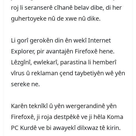
roj li seranserê cîhanê belav dibe, di her
guhertoyeke nû de xwe nû dike.
Li gorî gerokên din ên wekî Internet
Explorer, pir avantajên Firefoxê hene.
Lêzgînî, ewlekarî, parastina li hemberî
vîrus û reklaman çend taybetiyên wê yên
sereke ne.
Karên teknîkî û yên wergerandinê yên
Firefoxê, ji roja destpêkê ve ji hêla Koma
PC Kurdê ve bi awayekî dilxwaz tê kirin.