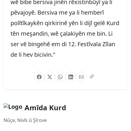
wê bibe bersiva jinên rêxistinbûyî ya li
pêvajoyê. Bersiva me ya li hemberî
polîtîkaykên qirkirinê yên li dijî gelê Kurd
tên meşandin, wê çalakiyên me bin. Li
ser vê bingehê em di 12. Festîvala Zîlan
de li hev bicivin."
Amîda Kurd
Nûçe, Nivîs û Şîrove