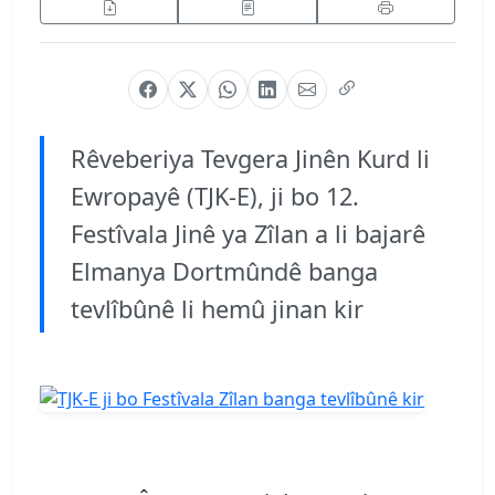
Rêveberiya Tevgera Jinên Kurd li
Ewropayê (TJK-E), ji bo 12.
Festîvala Jinê ya Zîlan a li bajarê
Elmanya Dortmûndê banga
tevlîbûnê li hemû jinan kir