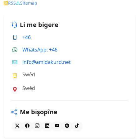
RSS
Sitemap
Li me bigere
+46
WhatsApp: +46
info@amidakurd.net
Swêd
Swêd
Me bişopîne