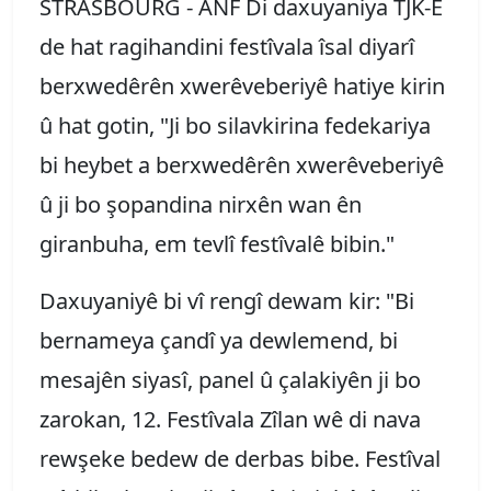
STRASBOÛRG - ANF Di daxuyaniya TJK-E
de hat ragihandini festîvala îsal diyarî
berxwedêrên xwerêveberiyê hatiye kirin
û hat gotin, "Ji bo silavkirina fedekariya
bi heybet a berxwedêrên xwerêveberiyê
û ji bo şopandina nirxên wan ên
giranbuha, em tevlî festîvalê bibin."
Daxuyaniyê bi vî rengî dewam kir: "Bi
bernameya çandî ya dewlemend, bi
mesajên siyasî, panel û çalakiyên ji bo
zarokan, 12. Festîvala Zîlan wê di nava
rewşeke bedew de derbas bibe. Festîval