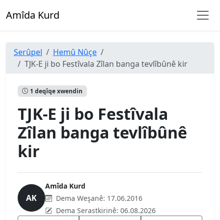
Amîda Kurd
Serûpel
Hemû Nûçe
TJK-E ji bo Festîvala Zîlan banga tevlîbûnê kir
1 deqîqe xwendin
TJK-E ji bo Festîvala
Zîlan banga tevlîbûnê
kir
Amîda Kurd
AK
Dema Weşanê:
17.06.2016
Dema Serastkirinê:
06.08.2026