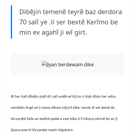
Dibêjin temenê teyrê baz derdora
70 salî ye .li ser bextê Kerîmo be
min ev agahî ji wî girt.
Bi her halî dibêjin piştî 40 salî nuklê wî tûj ko û hişk dibin her wiha
nenûkên lingê wî û nema dikare nêçîrê bike. Gerek di wê demê de
biryarekê bide an teslîmî qedera xwe bibe û li hêviya mirinê be an jî
jiyana xwe bi biryareke mezin biguhere.