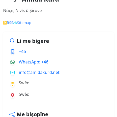
Nûçe, Nivîs û Şîrove
RSS
Sitemap
Li me bigere
+46
WhatsApp: +46
info@amidakurd.net
Swêd
Swêd
Me bişopîne