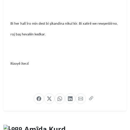
Bi her halî îro min dest bi şikandina nikul kir. Bi xatirê we rewşenbîrno,
roj baş hevalên kedkar.
Rizoyê Xerzî
Amîda Kurd