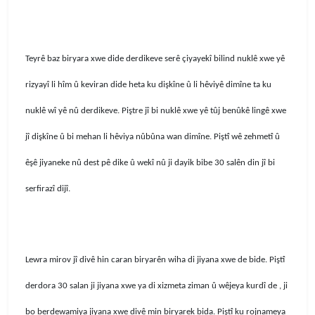
Teyrê baz biryara xwe dide derdikeve serê çiyayekî bilind nuklê xwe yê
rizyayî li hîm û keviran dide heta ku dişkîne û li hêviyê dimîne ta ku
nuklê wî yê nû derdikeve. Piştre jî bi nuklê xwe yê tûj benûkê lingê xwe
jî dişkîne û bi mehan li hêviya nûbûna wan dimîne. Piştî wê zehmetî û
êşê jiyaneke nû dest pê dike û wekî nû ji dayik bibe 30 salên din jî bi
serfirazî dijî.
Lewra mirov jî divê hin caran biryarên wiha di jiyana xwe de bide. Piştî
derdora 30 salan ji jiyana xwe ya di xizmeta ziman û wêjeya kurdî de , ji
bo berdewamiya jiyana xwe divê min biryarek bida. Piştî ku rojnameya