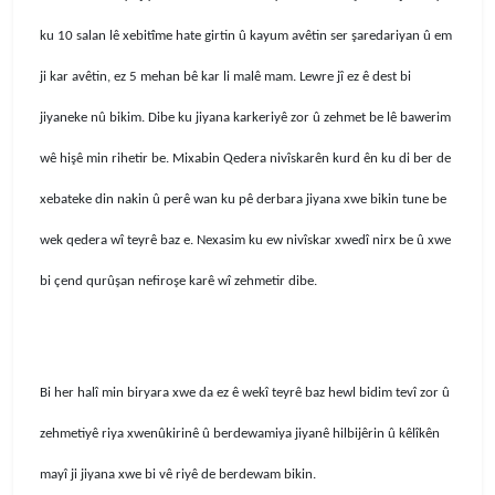
ku 10 salan lê xebitîme hate girtin û kayum avêtin ser şaredariyan û em
ji kar avêtin, ez 5 mehan bê kar li malê mam. Lewre jî ez ê dest bi
jiyaneke nû bikim. Dibe ku jiyana karkeriyê zor û zehmet be lê bawerim
wê hişê min rihetir be. Mixabin Qedera nivîskarên kurd ên ku di ber de
xebateke din nakin û perê wan ku pê derbara jiyana xwe bikin tune be
wek qedera wî teyrê baz e. Nexasim ku ew nivîskar xwedî nirx be û xwe
bi çend qurûşan nefiroşe karê wî zehmetir dibe.
Bi her halî min biryara xwe da ez ê wekî teyrê baz hewl bidim tevî zor û
zehmetiyê riya xwenûkirinê û berdewamiya jiyanê hilbijêrin û kêlîkên
mayî ji jiyana xwe bi vê riyê de berdewam bikin.