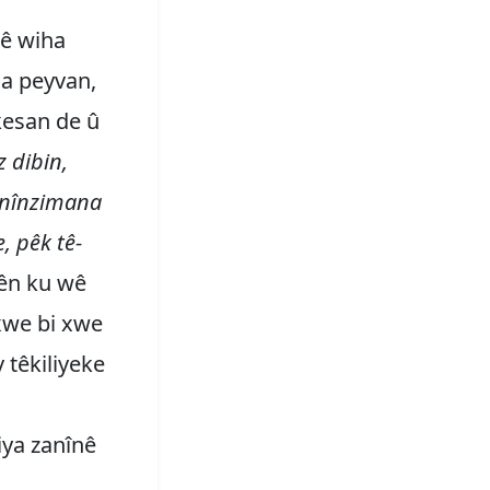
ê wiha
na peyvan,
kesan de û
z dibin,
 anînzimana
, pêk tê-
rên ku wê
 xwe bi xwe
 têkiliyeke
iya zanînê