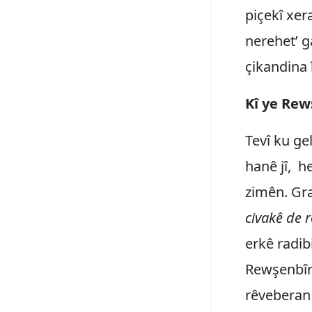
piçekî xer
nerehet’ g
çikandina
Kî ye Rew
Tevî ku ge
hanê jî, h
zimên. Gra
civakê de r
erkê radib
Rewşenbîrê
rêveberan 