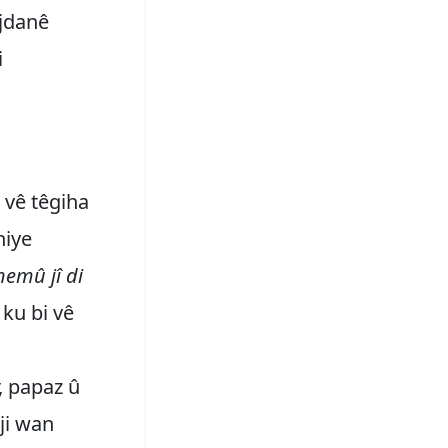
ijdanê
i
 vê têgiha
niye
hemû jî di
 ku bi vê
, papaz û
ji wan