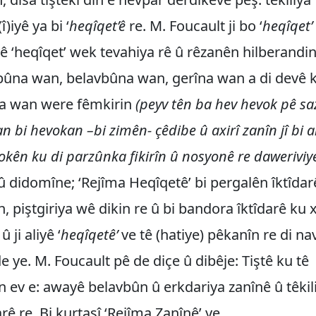
)iyê ya bi ‘
heqîqet’ê
re. M. Foucault ji bo ‘
heqîqet’
vê ‘heqîqet’ wek tevahiya rê û rêzanên hilberandi
bûna wan, belavbûna wan, gerîna wan a di devê 
na wan were fêmkirin
(peyv tên ba hev hevok pê sa
an bi hevokan –bi zimên- çêdibe û axirî zanîn jî bi
okên ku di parzûnka fikirîn û nosyonê re daweriviye
û didomîne; ‘Rejîma Heqîqetê’ bi pergalên îktîda
in, piştgiriya wê dikin re û bi bandora îktîdarê ku
 ji aliyê ‘
heqîqetê’
ve tê (hatiye) pêkanîn re di nav
de ye. M. Foucault pê de diçe û dibêje: Tiştê ku tê
in ev e: awayê belavbûn û erkdariya zanînê û têkil
arê re. Bi kurtasî ‘Rejîma Zanînê’ ye.