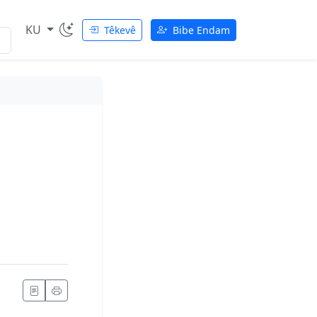
KU
Têkevê
Bibe Endam