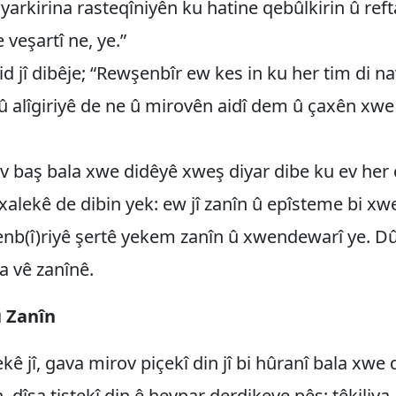
yarkirina rasteqîniyên ku hatine qebûlkirin û reft
 veşartî ne, ye.”
Said jî dibêje; “Rewşenbîr ew kes in ku her tim di n
 û alîgiriyê de ne û mirovên aidî dem û çaxên xwe
 baş bala xwe didêyê xweş diyar dibe ku ev her 
xalekê de dibin yek: ew jî zanîn û epîsteme bi xw
enb(î)riyê şertê yekem zanîn û xwendewarî ye. D
na vê zanînê.
 Zanîn
ekê jî, gava mirov piçekî din jî bi hûranî bala xwe 
 dîsa tiştekî din ê hevpar derdikeve pêş: têkiliya