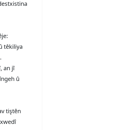
destxistina
êje:
 têkiliya
.
 an jî
nîngeh û
av tiştên
 xwedî