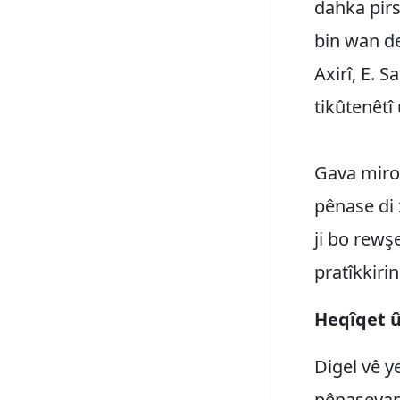
dahka pirs
bin wan de
Axirî, E. 
tikûtenêtî
Gava mirov
pênase di 
ji bo rewş
pratîkkiri
Heqîqet û
Digel vê y
pênaseyan,