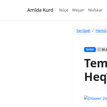
Amîda Kurd
Nûçe
Weşan
Nivîskar
Serûpel
Hemû
Gotar
38 
Tem
Heq