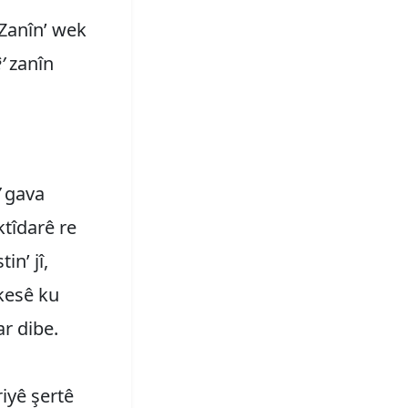
Zanîn’ wek
’
zanîn
gava
ktîdarê re
in’ jî,
 kesê ku
r dibe.
riyê şertê