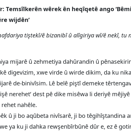
: Temsîlkerên wêrek ên heqîqetê ango ‘Bêmi
re wijdên’
afdariya tiştekî/ê bizanibî û alîgiriya wî/ê nekî, tu 
aniya mijarê û zehmetiya dahûrandin û pênasekiri
ê digevizim, xwe virde û wirde dikim, da ku nik
jarê de-binivîsim. Lê belê piştî demeke têrtengav
hişê nerehet’ dest pê dike misêwa li deriyê mêjiyê
 rehet nahêle.
k û ji bo aqûbeta nivîsarê, ji bo têgihîştandina
e ya ku ji dahka rewşenbîrbûnê dûr e, ez ê goti