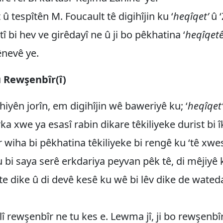
û tespîtên M. Foucault tê digihîjin ku ‘
heqîqet’
û ‘
î bi hev ve girêdayî ne û ji bo pêkhatina ‘
heqîqetê
vênevê ye.
 Rewşenbîr(î)
hiyên jorîn, em digihîjin wê baweriyê ku; ‘
heqîqet’
rka xwe ya esasî rabin dikare têkiliyeke durist bi î
 wiha bi pêkhatina têkiliyeke bi rengê ku ‘tê xwest
ku bi saya serê erkdariya peyvan pêk tê, di mêjiyê
e dike û di devê kesê ku wê bi lêv dike de wateda
ilî rewşenbîr ne tu kes e. Lewma jî, ji bo rewşenbî