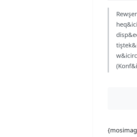
Rewşenb
heq&ici
disp&ec
tiştek&i
w&icirc
(Konf&i
{mosimag