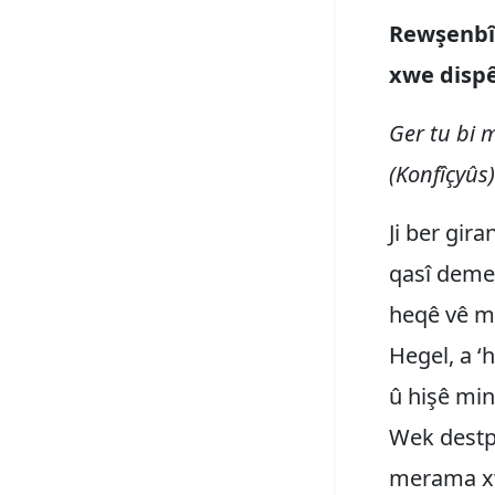
Rewşenbîr
xwe dispê
Ger tu bi m
(Konfîçyûs)
Ji ber gir
qasî demek
heqê vê mi
Hegel, a ‘
û hişê min
Wek destpê
merama xw