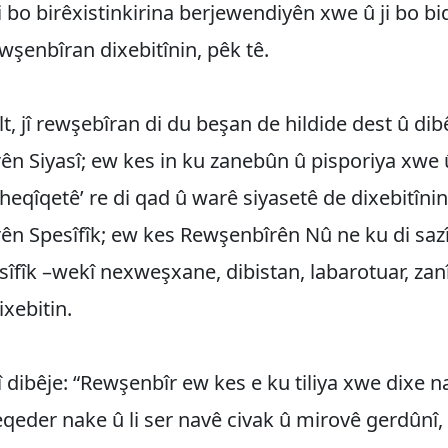
i bo birêxistinkirina berjewendiyên xwe û ji bo bi
ewşenbîran dixebitînin, pêk tê.
t, jî rewşebîran di du beşan de hildide dest û dib
n Siyasî; ew kes in ku zanebûn û pisporiya xwe û
‘heqîqetê’ re di qad û warê siyasetê de dixebitînin
n Spesîfîk; ew kes Rewşenbîrên Nû ne ku di sazî,
sîfîk –wekî nexweşxane, dibistan, labarotuar, za
ixebitin.
jî dibêje: “Rewşenbîr ew kes e ku tiliya xwe dixe n
eqeder nake û li ser navê civak û mirovê gerdûnî,