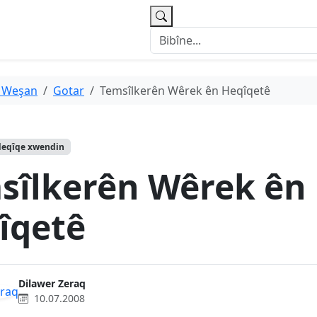
 Weşan
Gotar
Temsîlkerên Wêrek ên Heqîqetê
deqîqe xwendin
sîlkerên Wêrek ên
îqetê
Dilawer Zeraq
10.07.2008