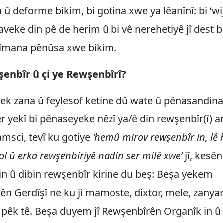
a û deforme bikim, bi gotina xwe ya lêanînî: bi ‘w
aveke din pê de herim û bi vê nerehetiyê jî dest b
 îmana pênûsa xwe bikim.
şenbîr û çi ye Rewşenbîrî?
lek zana û feylesof ketine dû wate û pênasandina
er yekî bi pênaseyeke nêzî ya/ê din rewşenbîr(î) a
msci, tevî ku gotiye
‘hemû mirov rewşenbîr in, lê 
ol û erka rewşenbiriyê nadin ser milê xwe’
jî, kesên
in û dibin rewşenbîr kirine du beş: Beşa yekem
n Gerdîşî ne ku ji mamoste, dixtor, mele, zanyar
pêk tê. Beşa duyem jî Rewşenbîrên Organîk in û 