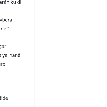
arên ku di
avbera
 ne.”
çar
e ye. Yanê
ûre
dide