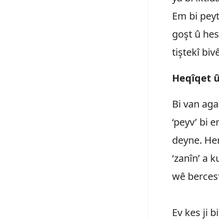
Em bi peyt 
goşt û hest
tiştekî bi
Heqîqet û
Bi van aga
‘peyv’ bi e
deyne. Her
‘zanîn’ a 
wê bercest
Ev kes ji b