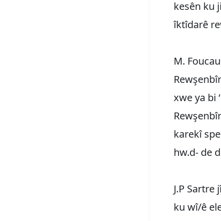
kesên ku j
îktîdarê r
M. Foucaul
Rewşenbîrê
xwe ya bi 
Rewşenbîrê
karekî spe
hw.d- de d
J.P Sartre 
ku wî/ê el