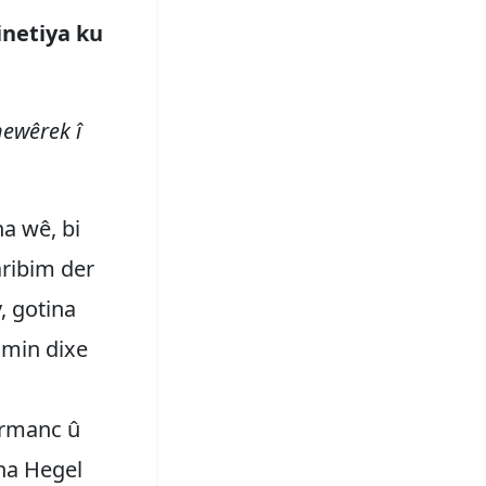
netiya ku
newêrek î
na wê, bi
aribim der
, gotina
 min dixe
 armanc û
na Hegel