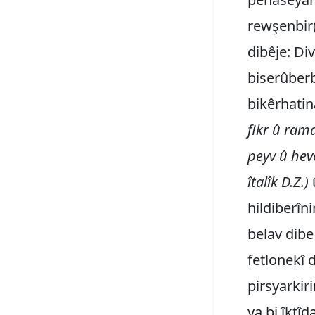
rewşenbir(î
dibêje: Di
biserûber
bikêrhati
fikr û ram
peyv û hev
îtalîk D.Z.)
hildiberîn
belav dibe û
fetlonekî 
pirsyarkir
ya bi îktîd