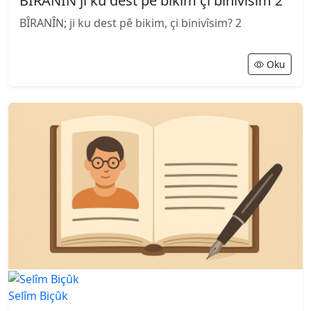
BÎRANÎN ji ku dest pê bikim çi binivîsim 2
BÎRANÎN; ji ku dest pê bikim, çi binivîsim? 2
Oku
Selîm Biçûk