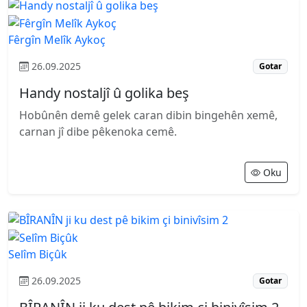
Fêrgîn Melîk Aykoç
26.09.2025
Gotar
Handy nostaljî û golika beş
Hobûnên demê gelek caran dibin bingehên xemê,
carnan jî dibe pêkenoka cemê.
Oku
Selîm Biçûk
26.09.2025
Gotar