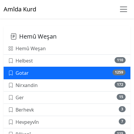
Amîda Kurd
Hemû Weşan
Hemû Weşan
Helbest
110
Gotar
1259
Nirxandin
172
Ger
15
Berhevk
3
Hevpeyvîn
7
115