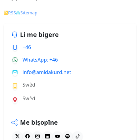
RSS
Sitemap
Li me bigere
+46
WhatsApp: +46
info@amidakurd.net
Swêd
Swêd
Me bişopîne