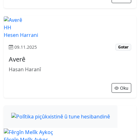
HH
Hesen Harrani
09.11.2025
Gotar
Averê
Hasan Haranî
Oku
Fêrgîn Melîk Aykoç