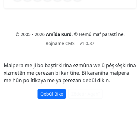
© 2005 - 2026
Amîda Kurd
. © Hemû maf parastî ne.
Rojname CMS
v1.0.87
Malpera me ji bo baştirkirina ezmûna we û pêşkêşkirina
xizmetên me çerezan bi kar tîne. Bi karanîna malpera
me hûn polîtîkaya me ya çerezan qebûl dikin.
Qebûl Bike
Zêdetir Agahî