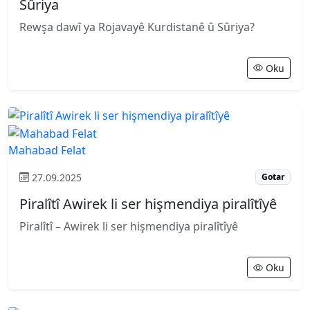
Sûriya
Rewşa dawî ya Rojavayê Kurdistanê û Sûriya?
Oku
Mahabad Felat
27.09.2025
Gotar
Piralîtî Awirek li ser hişmendiya piralîtîyê
Piralîtî – Awirek li ser hişmendiya piralîtîyê
Oku