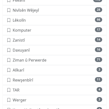
Pêkenî
Nivîsên Wêjeyî
28
Lêkolîn
98
Komputer
17
Zanistî
14
Daxuyanî
16
Ziman û Perwerde
71
Alîkarî
3
Rewşenbîrî
11
TAR
4
Werger
3