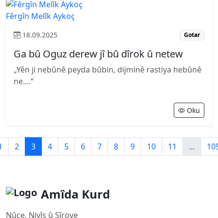
Fêrgîn Melîk Aykoç
18.09.2025
Gotar
Ga bû Oguz derew jî bû dîrok û netew
„Yên ji nebûnê peyda bûbin, dijminê rastiya hebûnê
ne....“
Oku
1
2
3
4
5
6
7
8
9
10
11
...
10
Amîda Kurd
Nûçe, Nivîs û Şîrove