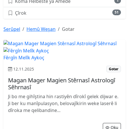
Koma Helbestê ya Amedê
1
Çîrok
51
Serûpel
Hemû Weşan
Gotar
Fêrgîn Melîk Aykoç
12.11.2025
Gotar
Magan Mager Magien Stêrnasî Astrologî
Sêhrnasî
Ji bo me gihîştina hin rastiyên dîrokî gelek dijwar e.
Ji ber ku manîpulasyon, belovajîkirin weke laserê li
dîroka me qelibandine...
Oku