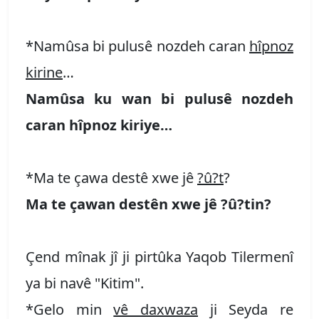
*Namûsa bi pulusê nozdeh caran
hîpnoz
kirine
…
Namûsa ku wan bi pulusê nozdeh
caran hîpnoz kiriye…
*Ma te çawa destê xwe jê
?û?t
?
Ma te çawan destên xwe jê ?û?tin?
Çend mînak jî ji pirtûka Yaqob Tilermenî
ya bi navê "Kitim".
*Gelo min
vê daxwaza
ji Seyda re