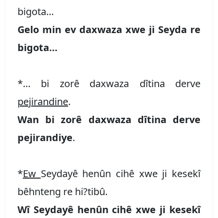
bigota…
Gelo min ev daxwaza xwe ji Seyda re
bigota…
*… bi zorê daxwaza dîtina derve
pejirandine
.
Wan bi zorê daxwaza dîtina derve
pejirandiye
.
*
Ew
Seydayê henûn cihê xwe ji kesekî
bêhnteng re hi?tibû.
Wî Seydayê henûn cihê xwe ji kesekî