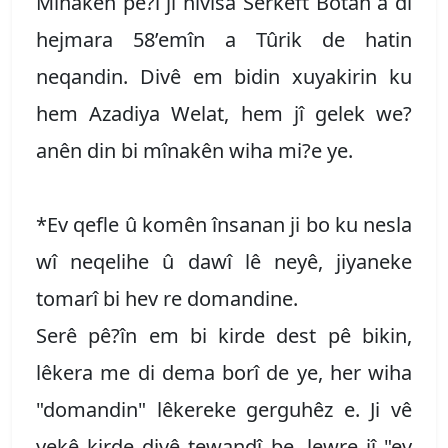
Mînakên pê?î ji nivîsa Serkeft Botan a di
hejmara 58’emîn a Tûrik de hatin
neqandin. Divê em bidin xuyakirin ku
hem Azadiya Welat, hem jî gelek we?
anên din bi mînakên wiha mi?e ye.
*Ev qefle û komên însanan ji bo ku nesla
wî neqelihe û dawî lê neyê, jiyaneke
tomarî bi hev re domandine.
Serê pê?în em bi kirde dest pê bikin,
lêkera me di dema borî de ye, her wiha
"domandin" lêkereke gerguhêz e. Ji vê
yekê kirde divê tewandî be, lewre jî "ev