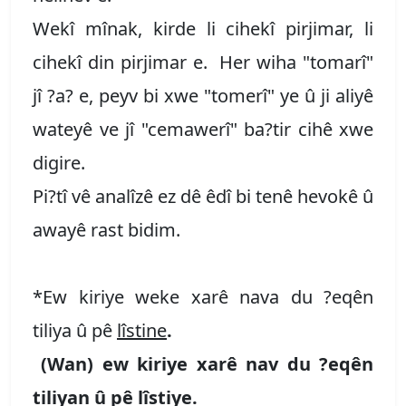
Wekî mînak, kirde li cihekî pirjimar, li
cihekî din pirjimar e. Her wiha "tomarî"
jî ?a? e, peyv bi xwe "tomerî" ye û ji aliyê
wateyê ve jî "cemawerî" ba?tir cihê xwe
digire.
Pi?tî vê analîzê ez dê êdî bi tenê hevokê û
awayê rast bidim.
*Ew kiriye weke xarê nava du ?eqên
tiliya û pê
lîstine
.
(Wan) ew kiriye xarê nav du ?eqên
tiliyan û pê lîstiye.