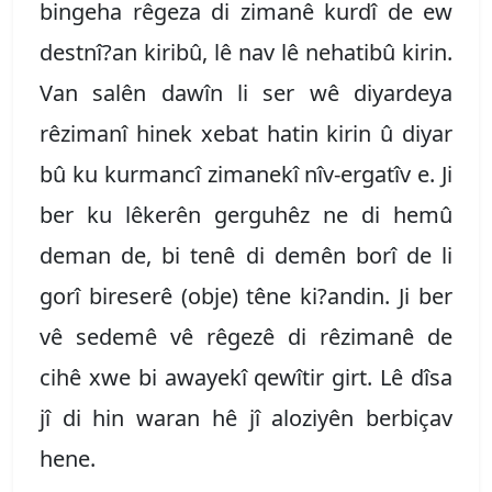
bingeha rêgeza di zimanê kurdî de ew
destnî?an kiribû, lê nav lê nehatibû kirin.
Van salên dawîn li ser wê diyardeya
rêzimanî hinek xebat hatin kirin û diyar
bû ku kurmancî zimanekî nîv-ergatîv e. Ji
ber ku lêkerên gerguhêz ne di hemû
deman de, bi tenê di demên borî de li
gorî bireserê (obje) têne ki?andin. Ji ber
vê sedemê vê rêgezê di rêzimanê de
cihê xwe bi awayekî qewîtir girt. Lê dîsa
jî di hin waran hê jî aloziyên berbiçav
hene.