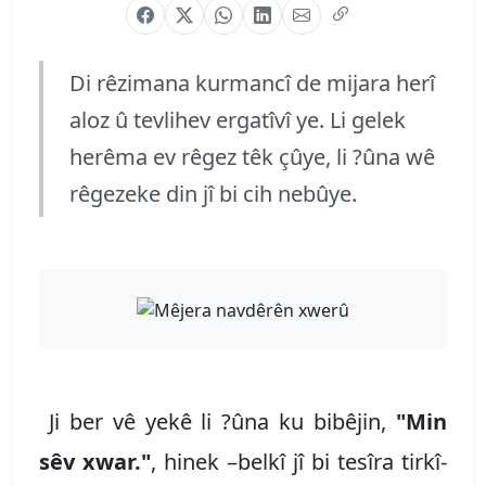
Di rêzimana kurmancî de mijara herî
aloz û tevlihev ergatîvî ye. Li gelek
herêma ev rêgez têk çûye, li ?ûna wê
rêgezeke din jî bi cih nebûye.
Ji ber vê yekê li ?ûna ku bibêjin,
"Min
sêv xwar."
, hinek –belkî jî bi tesîra tirkî-