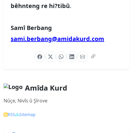
bêhnteng re hi?tibû
.
Samî Berbang
sami.berbang@amidakurd.com
Amîda Kurd
Nûçe, Nivîs û Şîrove
RSS
Sitemap