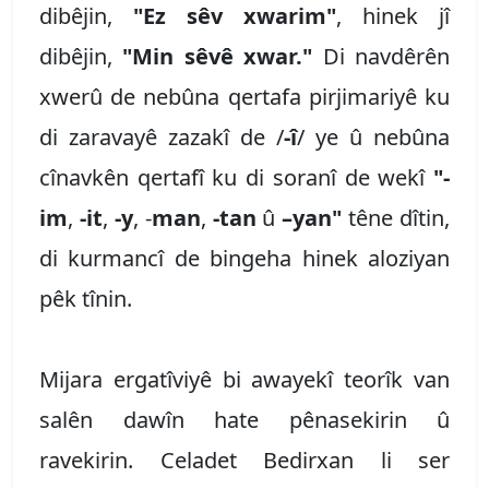
dibêjin,
"Ez sêv xwarim"
, hinek jî
dibêjin,
"Min sêvê xwar."
Di navdêrên
xwerû de nebûna qertafa pirjimariyê ku
di zaravayê zazakî de /
-î
/ ye û nebûna
cînavkên qertafî ku di soranî de wekî
"-
im
,
-it
,
-y
, -
man
,
-tan
û
–yan"
têne dîtin,
di kurmancî de bingeha hinek aloziyan
pêk tînin.
Mijara ergatîviyê bi awayekî teorîk van
salên dawîn hate pênasekirin û
ravekirin. Celadet Bedirxan li ser