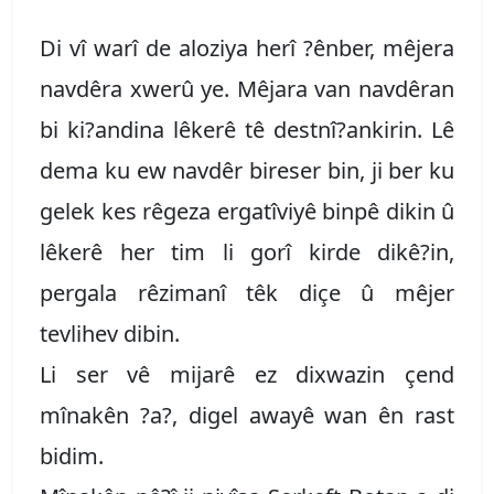
Di vî warî de aloziya herî ?ênber, mêjera
navdêra xwerû ye. Mêjara van navdêran
bi ki?andina lêkerê tê destnî?ankirin. Lê
dema ku ew navdêr bireser bin, ji ber ku
gelek kes rêgeza ergatîviyê binpê dikin û
lêkerê her tim li gorî kirde dikê?in,
pergala rêzimanî têk diçe û mêjer
tevlihev dibin.
Li ser vê mijarê ez dixwazin çend
mînakên ?a?, digel awayê wan ên rast
bidim.