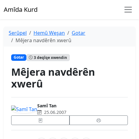
Amîda Kurd
Serûpel
Hemû Weşan
Gotar
Mêjera navdêrên xwerû
Gotar
3 deqîqe xwendin
Mêjera navdêrên
xwerû
Samî Tan
25.06.2007