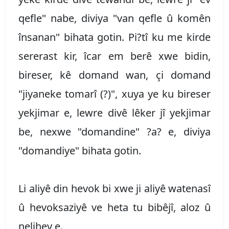
qefle" nabe, diviya "van qefle û komên
însanan" bihata gotin. Pi?tî ku me kirde
sererast kir, îcar em berê xwe bidin,
bireser, kê domand wan, çi domand
"jiyaneke tomarî (?)", xuya ye ku bireser
yekjimar e, lewre divê lêker jî yekjimar
be, nexwe "domandine" ?a? e, diviya
"domandiye" bihata gotin.
Li aliyê din hevok bi xwe ji aliyê watenasî
û hevoksaziyê ve heta tu bibêjî, aloz û
nelihev e.