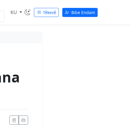
KU
Têkevê
Bibe Endam
hna