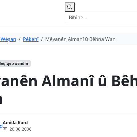
 Weşan
Pêkenî
Mêvanên Almanî û Bêhna Wan
deqîqe xwendin
anên Almanî û Bê
n
Amîda Kurd
20.08.2008