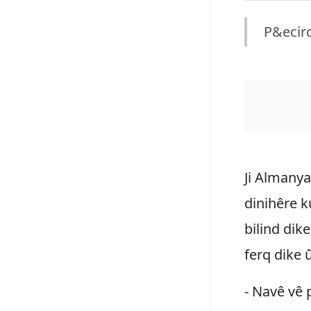
P&ecirc
Ji Almanya
dinihêre k
bilind dik
ferq dike 
- Navê vê 