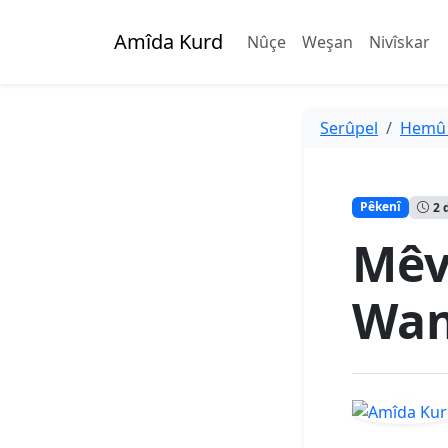
Amîda Kurd
Nûçe
Weşan
Nivîskar
Serûpel
Hemû
Pêkenî
2 
Mêv
Wa