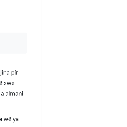
jina pîr
zê xwe
 a almanî
ya wê ya