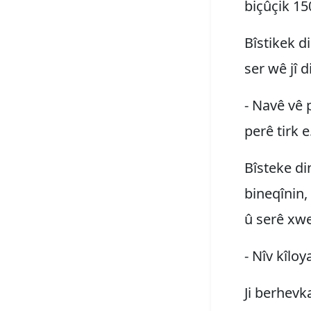
biçûçik 150
Bîstikek d
ser wê jî d
- Navê vê 
perê tirk e
Bîsteke din
bineqînin,
û serê xwe
- Nîv kîloy
Ji berhevk