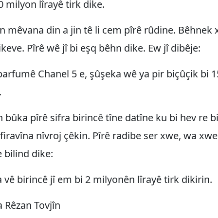
 milyon lîrayê tirk dike.
in mêvana din a jin tê li cem pîrê rûdine. Bêhnek 
ikeve. Pîrê wê jî bi eşq bêhn dike. Ew jî dibêje:
parfumê Chanel 5 e, şûşeka wê ya pir biçûçik bi 
.
 bûka pîrê sifra birincê tîne datîne ku bi hev re b
 firavîna nîvroj çêkin. Pîrê radibe ser xwe, wa xwe 
 bilind dike:
a vê birincê jî em bi 2 milyonên lîrayê tirk dikirin.
a Rêzan Tovjîn