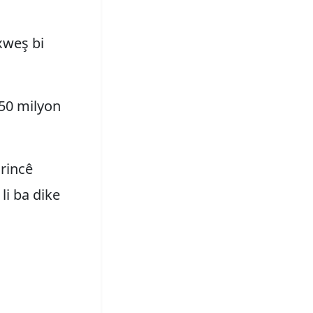
xweş bi
150 milyon
irincê
li ba dike