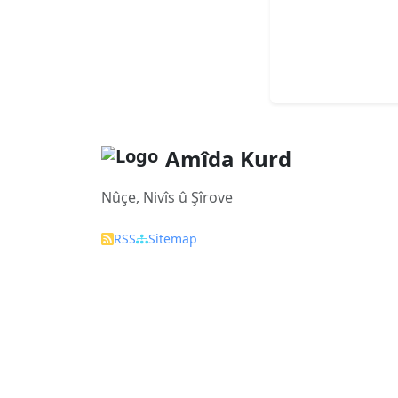
Amîda Kurd
Nûçe, Nivîs û Şîrove
RSS
Sitemap