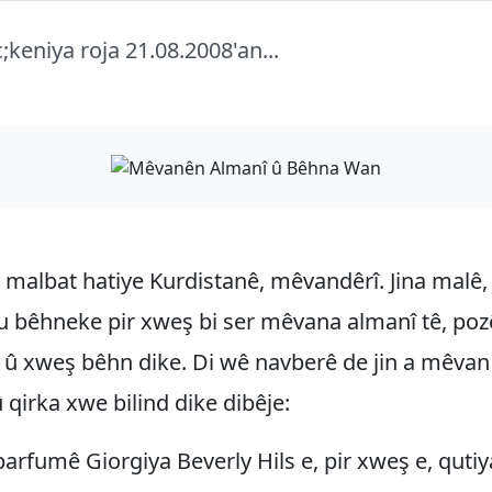
;keniya roja 21.08.2008'an...
 malbat hatiye Kurdistanê, mêvandêrî. Jina malê, 
u bêhneke pir xweş bi ser mêvana almanî tê, po
e û xweş bêhn dike. Di wê navberê de jin a mêvan
û qirka xwe bilind dike dibêje:
parfumê Giorgiya Beverly Hils e, pir xweş e, quti