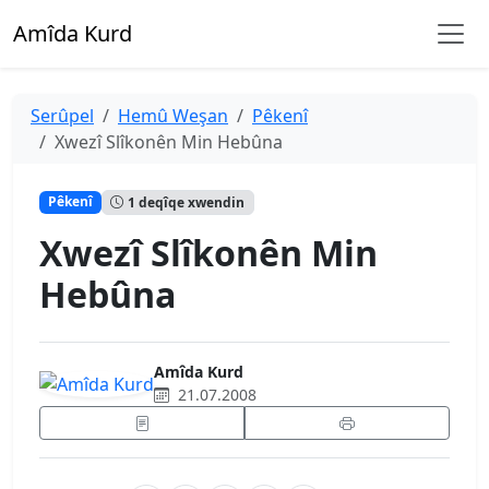
Amîda Kurd
Serûpel
Hemû Weşan
Pêkenî
Xwezî Slîkonên Min Hebûna
Pêkenî
1 deqîqe xwendin
Xwezî Slîkonên Min
Hebûna
Amîda Kurd
21.07.2008