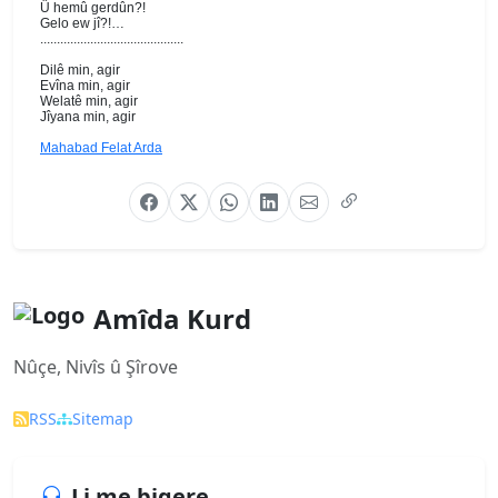
Û hemû gerdûn?!
Gelo ew jî?!…
...........................................
Dilê min, agir
Evîna min, agir
Welatê min, agir
Jîyana min, agir
Mahabad Felat Arda
Amîda Kurd
Nûçe, Nivîs û Şîrove
RSS
Sitemap
Li me bigere