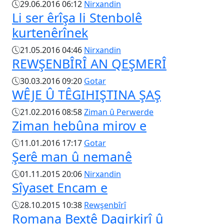
29.06.2016 06:12
Nirxandin
Li ser êrîşa li Stenbolê
kurtenêrînek
21.05.2016 04:46
Nirxandin
REWŞENBÎRÎ AN QEŞMERÎ
30.03.2016 09:20
Gotar
WÊJE Û TÊGIHIŞTINA ŞAŞ
21.02.2016 08:58
Ziman û Perwerde
Ziman hebûna mirov e
11.01.2016 17:17
Gotar
Şerê man û nemanê
01.11.2015 20:06
Nirxandin
Sîyaset Encam e
28.10.2015 10:38
Rewşenbîrî
Romana Bextê Dagirkirî û