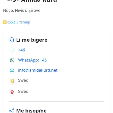
Nûçe, Nivîs û Şîrove
RSS
Sitemap
Li me bigere
+46
WhatsApp: +46
info@amidakurd.net
Swêd
Swêd
Me bişopîne